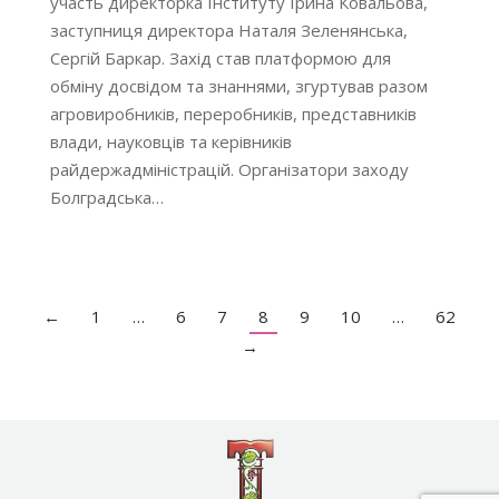
участь директорка Інституту Ірина Ковальова,
заступниця директора Наталя Зеленянська,
Сергій Баркар. Захід став платформою для
обміну досвідом та знаннями, згуртував разом
агровиробників, переробників, представників
влади, науковців та керівників
райдержадміністрацій. Організатори заходу
Болградська…
←
1
…
6
7
8
9
10
…
62
→