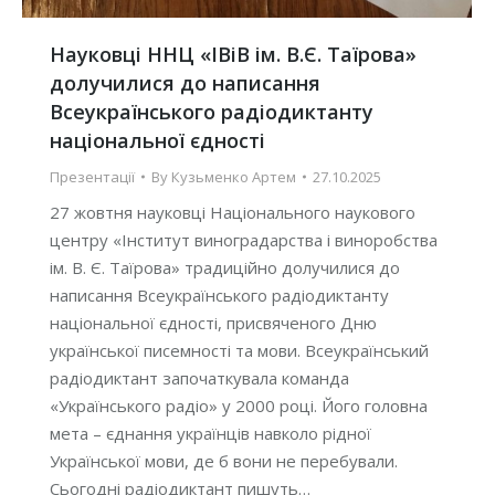
Науковці ННЦ «ІВіВ ім. В.Є. Таїрова»
долучилися до написання
Всеукраїнського радіодиктанту
національної єдності
Презентації
By
Кузьменко Артем
27.10.2025
27 жовтня науковці Національного наукового
центру «Інститут виноградарства і виноробства
ім. В. Є. Таїрова» традиційно долучилися до
написання Всеукраїнського радіодиктанту
національної єдності, присвяченого Дню
української писемності та мови. Всеукраїнський
радіодиктант започаткувала команда
«Українського радіо» у 2000 році. Його головна
мета – єднання українців навколо рідної
Української мови, де б вони не перебували.
Сьогодні радіодиктант пишуть…