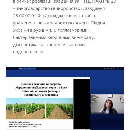
в рамках реалізації завдання за ПНД НААН № 23
«Виноградарство і виноробство», завдання
23.00.02.01.Ф «Дослідження масштабів
ураженості виноградних насаджень Півдня
України вірусними, фітоплазмовими і
бактеріальними хворобами винограду,
діагностика та створення системи
оздоровлення…