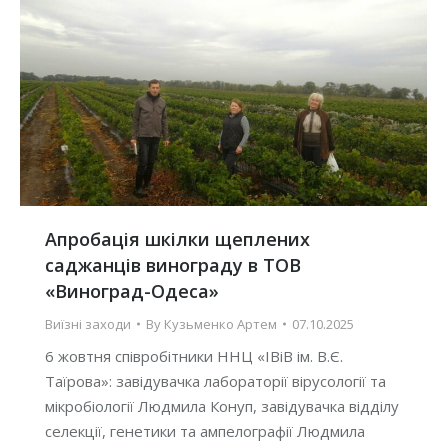
Апробація шкілки щеплених
саджанців винограду в ТОВ
«Виноград-Одеса»
Виїзні заходи
By
Кузьменко Артем
07.10.2025
6 жовтня співробітники ННЦ «ІВіВ ім. В.Є.
Таїрова»: завідувачка лабораторії вірусології та
мікробіології Людмила Конуп, завідувачка відділу
селекції, генетики та ампелографії Людмила