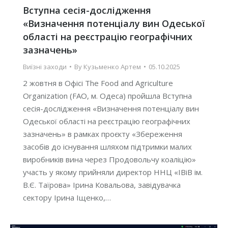
Вступна сесія-дослідження
«Визначення потенціалу вин Одеської
області на реєстрацію географічних
зазначень»
Виїзні заходи
By
Кузьменко Артем
05.10.2025
2 жовтня в Офісі The Food and Agriculture
Organization (FAO, м. Одеса) пройшла Вступна
сесія-дослідження «Визначення потенціалу вин
Одеської області на реєстрацію географічних
зазначень» в рамках проєкту «Збереження
засобів до існування шляхом підтримки малих
виробників вина через Продовольчу коаліцію»
участь у якому прийняли директор ННЦ «ІВіВ ім.
В.Є. Таїрова» Ірина Ковальова, завідувачка
сектору Ірина Іщенко,…