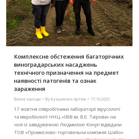
Комплексне обстеження багаторічних
виноградарських насаджень
технічного призначення на предмет
наявності патогенів та ознак
зараження
Виїзні заходи
By
Кузьменко Артем
17.10.2025
17 жовтня співробітники лабораторії вірусології
та мікробіології ННЦ «ІВіВ ім. В.Є. Таїрова» на
чолі із завідувачкою Людмилою Конуп відвідали
ТОВ «Промислово-торговельна компанія Шабо»