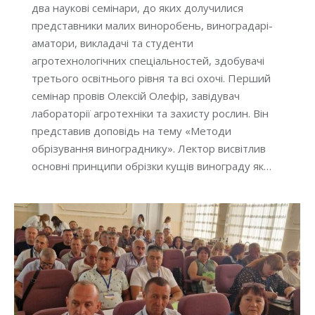
два наукові семінари, до яких долучилися
представники малих виноробень, виноградарі-
аматори, викладачі та студенти
агротехнологічних спеціальностей, здобувачі
третього освітнього рівня та всі охочі. Перший
семінар провів Олексій Олефір, завідувач
лабораторії агротехніки та захисту рослин. Він
представив доповідь на тему «Методи
обрізування винограднику». Лектор висвітлив
основні принципи обрізки кущів винограду як…