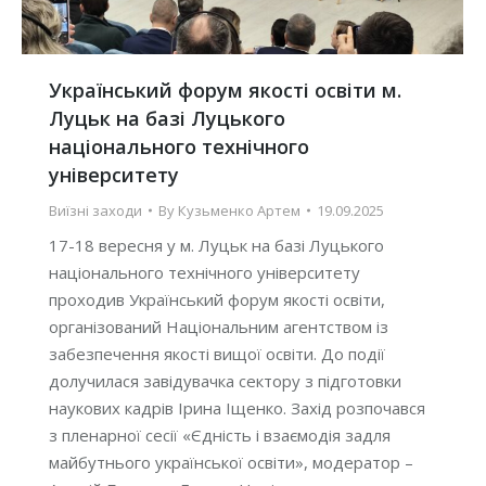
Український форум якості освіти м.
Луцьк на базі Луцького
національного технічного
університету
Виїзні заходи
By
Кузьменко Артем
19.09.2025
17-18 вересня у м. Луцьк на базі Луцького
національного технічного університету
проходив Український форум якості освіти,
організований Національним агентством із
забезпечення якості вищої освіти. До події
долучилася завідувачка сектору з підготовки
наукових кадрів Ірина Іщенко. Захід розпочався
з пленарної сесії «Єдність і взаємодія задля
майбутнього української освіти», модератор –