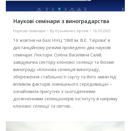
Наукові семінари з виноградарства
Наукові семінари
By
Кузьменко Артем
16.10.2025
16 жовтня на базі ННЦ “ІВіВ ім. В.Є. Таїрова” в
дистанційному режимі проведено два наукові
семінари: Лектори: Олена Василівна Салій,
завідувачка сектору клонової селекції та біохімії
винограду «Клонова селекція винограду,
збереження стабільності сорту та його зміни під
впливом факторів зовнішнього середовища» –
ознайомила присутніх з сьогоденними
досягненнями селекціонерів Інституту в напряму
клонової селекції та світові…