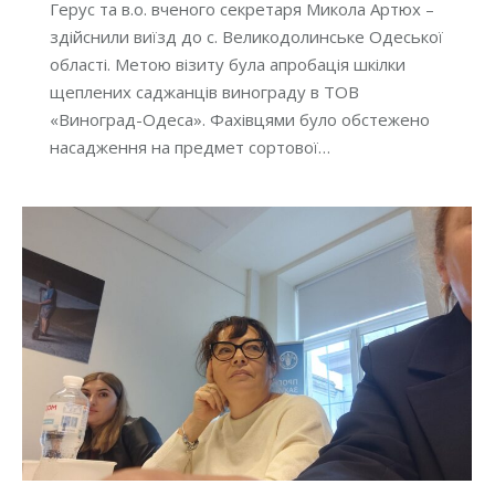
Герус та в.о. вченого секретаря Микола Артюх –
здійснили виїзд до с. Великодолинське Одеської
області. Метою візиту була апробація шкілки
щеплених саджанців винограду в ТОВ
«Виноград-Одеса». Фахівцями було обстежено
насадження на предмет сортової…