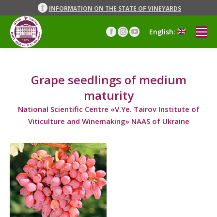
INFORMATION ON THE STATE OF VINEYARDS
English:
Facebook
Instagram
YouTube
page
page
page
opens
opens
opens
in
in
in
Grape seedlings of medium
new
new
new
window
window
window
maturity
National Scientific Centre «V.Ye. Tairov Institute of
Viticulture and Winemaking» NAAS of Ukraine