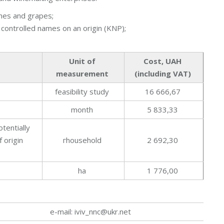
ines and grapes;
 controlled names on an origin (KNP);
Unit of
Cost, UAH
measurement
(including VAT)
feasibility study
16 666,67
month
5 833,33
otentially
 origin
гhousehold
2 692,30
ha
1 776,00
e-mail: iviv_nnc@ukr.net