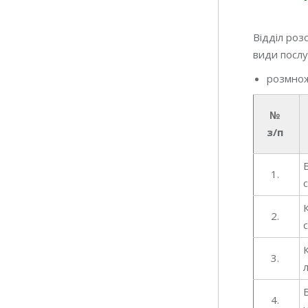
Відділ роз
види послу
розмнож
№
з/п
1.
2.
3.
4.