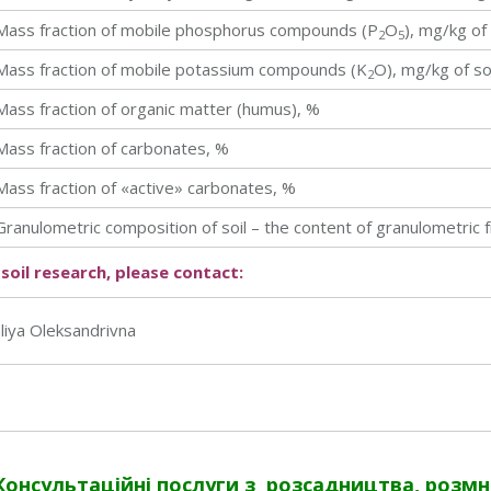
Mass fraction of mobile phosphorus compounds (Р
О
), mg/kg of 
2
5
Mass fraction of mobile potassium compounds (K
О), mg/kg of so
2
Mass fraction of organic matter (humus), %
Mass fraction of carbonates, %
Mass fraction of «active» carbonates, %
Granulometric composition of soil – the content of granulometric f
soil research, please contact:
liya Oleksandrivna
Консультаційні послуги з
розсадництва, розмно