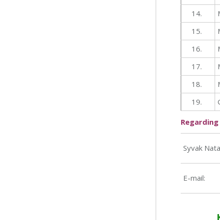
14.
15.
16.
17.
18.
19.
Regarding 
Syvak Nata
Е-mail: