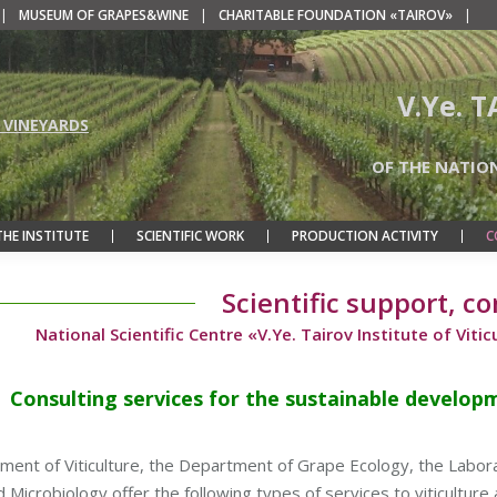
|
MUSEUM OF GRAPES&WINE
|
CHARITABLE FOUNDATION «TAIROV»
|
V.Ye. 
 VINEYARDS
OF THE NATIO
THE INSTITUTE
SCIENTIFIC WORK
PRODUCTION ACTIVITY
C
Scientific support, c
National Scientific Centre «V.Ye. Tairov Institute of Vi
Consulting services for the sustainable develop
ent of Viticulture, the Department of Grape Ecology, the Labor
d Microbiology offer the following types of services to viticultur