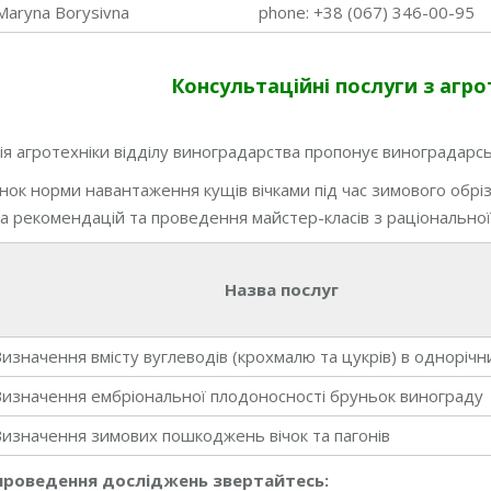
Maryna Borysivna
phone: +38 (067) 346-00-95
Консультаційні послуги з агр
я агротехніки відділу виноградарства пропонує виноградарсь
нок норми навантаження кущів вічками під час зимового обр
а рекомендацій та проведення майстер-класів з раціональної
Назва послуг
изначення вмісту вуглеводів (крохмалю та цукрів) в однорічн
Визначення ембріональної плодоносності бруньок винограду
Визначення зимових пошкоджень вічок та пагонів
проведення досліджень звертайтесь: