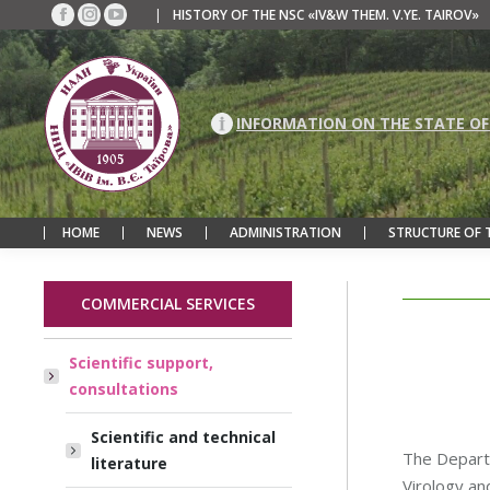
|
HISTORY OF THE NSC «IV&W THEM. V.YE. TAIROV»
Facebook
Instagram
YouTube
page
page
page
opens
opens
opens
in
in
in
new
new
new
INFORMATION ON THE STATE OF
window
window
window
HOME
NEWS
ADMINISTRATION
STRUCTURE OF 
COMMERCIAL SERVICES
Scientific support,
consultations
Scientific and technical
The Departm
literature
Virology an