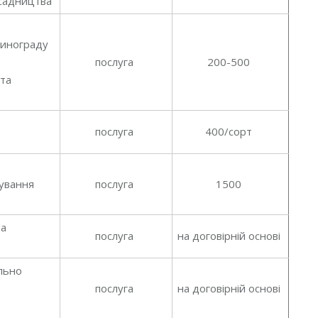
зсадництва
винограду
послуга
200-500
 та
послуга
400/сорт
вування
послуга
1500
та
послуга
на договірній основі
льно
послуга
на договірній основі