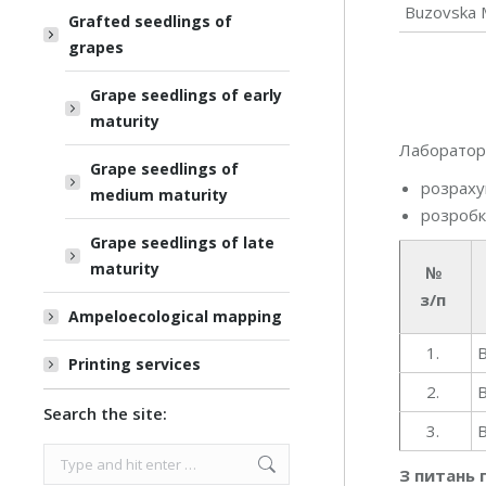
Buzovska 
Grafted seedlings of
grapes
Grape seedlings of early
maturity
Лабораторі
Grape seedlings of
розраху
medium maturity
розробк
Grape seedlings of late
maturity
№
з/п
Ampeloecological mapping
1.
В
Printing services
2.
Search the site:
3.
Search:
З питань 