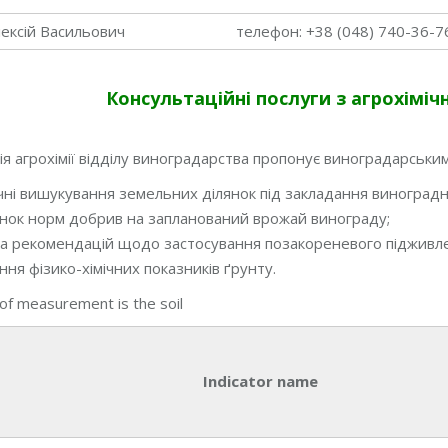
ексій Васильович
телефон: +38 (048) 740-36-7
Консультаційні послуги з а
грохіміч
я агрохімії відділу виноградарства пропонує виноградарським
ічні вишукування земельних ділянок під закладання виноград
нок норм добрив на запланований врожай винограду;
а рекомендацій щодо застосування позакореневого підживл
ння фізико-хімічних показників ґрунту.
of measurement is the soil
Indicator name