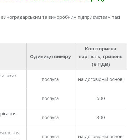
є виноградарським та виноробним підприємствам такі
Кошторисна
Одиниця виміру
вартість, гривень
(з ПДВ)
високих
послуга
на договірній основі
х
послуга
500
ерігання
послуга
300
виявлення
послуга
на договірній основі