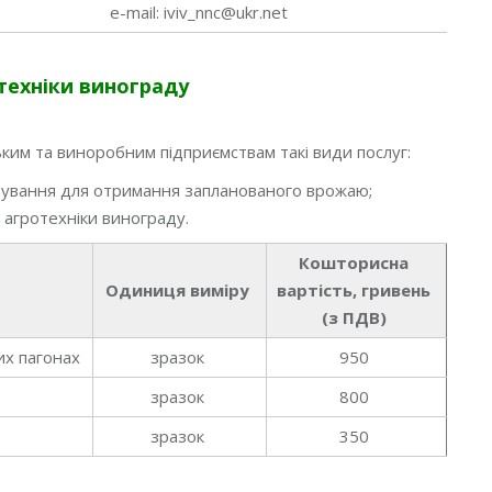
e-mail: iviv_nnc@ukr.net
отехніки винограду
ким та виноробним підприємствам такі види послуг:
ізування для отримання запланованого врожаю;
 агротехніки винограду.
Кошторисна
Одиниця виміру
вартість, гривень
(з ПДВ)
их пагонах
зразок
950
зразок
800
зразок
350