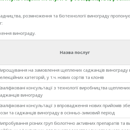
садництва, розмноження та біотехнології винограду пропону
г:
ення винограду.
Назва послуг
Вирощування на замовлення щеплених саджанців винограду 
селекційних категорій, у т.ч. нових сортів та клонів
Кваліфіковані консультації з технології виробництва щеплени
саджанців винограду
Кваліфіковані консультації з впровадження нових прийомів зб
лози та саджанців винограду в осінньо-зимовий період
Випробування різних груп біологічно активних препаратів та 