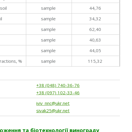
soil
sample
44,76
il
sample
34,32
sample
62,40
sample
40,63
sample
44,05
ractions, %
sample
115,32
+38 (048) 740-36-76
+38 (097) 102-33-46
iviv_nnc@ukr.net
sivak25@ukr.net
ження та біотехнології винограду