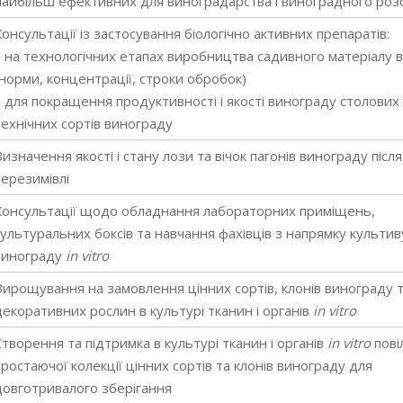
найбільш ефективних для виноградарства і виноградного ро
Консультації із застосування біологічно активних препаратів:
– на технологічних етапах виробництва садивного матеріалу 
(норми, концентрації, строки обробок)
– для покращення продуктивності і якості винограду столових
технічних сортів винограду
Визначення якості і стану лози та вічок пагонів винограду після
перезимівлі
Консультації щодо обладнання лабораторних приміщень,
культуральних боксів та навчання фахівців з напрямку культи
винограду
in vitro
Вирощування на замовлення цінних сортів, клонів винограду 
декоративних рослин в культурі тканин і органів
in vitro
Створення та підтримка в культурі тканин і органів
in vitro
пові
зростаючої колекції цінних сортів та клонів винограду для
довготривалого зберігання