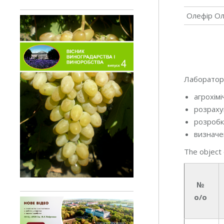
Олефір Ол
Лабораторі
агрохім
розраху
розробк
визначе
The object 
№
o/o