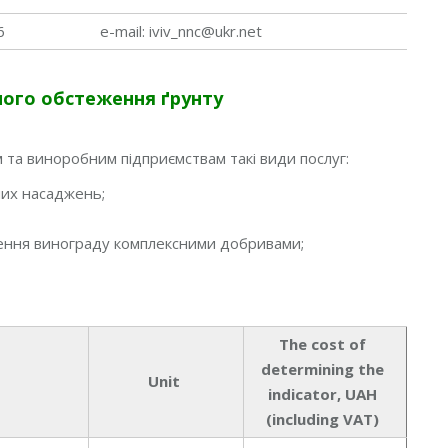
6
e-mail: iviv_nnc@ukr.net
ного обстеження ґрунту
 та виноробним підприємствам такі види послуг:
них насаджень;
ення винограду комплексними добривами;
The cost of
determining the
Unit
indicator, UAH
(including VAT)