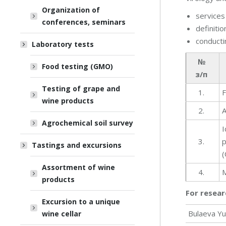
Organization of
services
conferences, seminars
definiti
conducti
Laboratory tests
№
Food testing (GMO)
з/п
Testing of grape and
1.
F
wine products
2.
A
Agrochemical soil survey
I
3.
p
Tastings and excursions
(
Assortment of wine
4.
M
products
For resear
Excursion to a unique
Bulaeva Yu
wine cellar