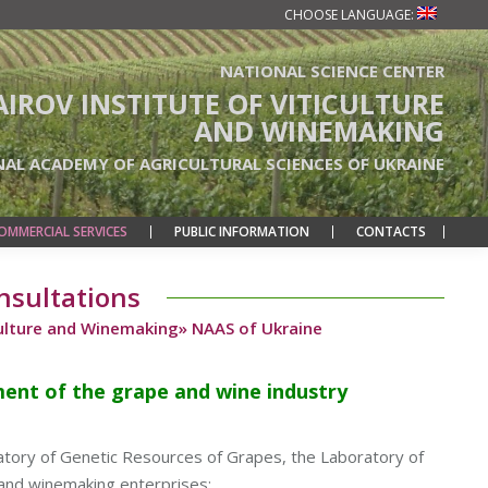
CHOOSE LANGUAGE:
NATIONAL SCIENCE CENTER
TAIROV INSTITUTE OF VITICULTURE
AND WINEMAKING
NAL ACADEMY OF AGRICULTURAL SCIENCES OF UKRAINE
OMMERCIAL SERVICES
PUBLIC INFORMATION
CONTACTS
onsultations
ticulture and Winemaking» NAAS of Ukraine
ment of the grape and wine industry
atory of Genetic Resources of Grapes, the Laboratory of
e and winemaking enterprises: