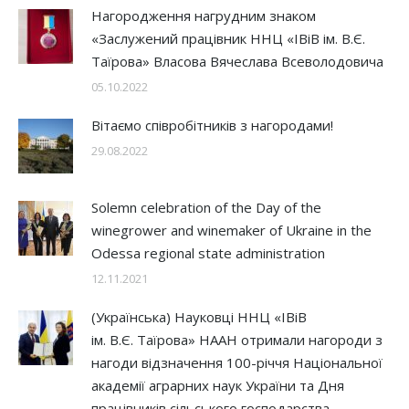
Нагородження нагрудним знаком
«Заслужений працівник ННЦ «ІВіВ ім. В.Є.
Таїрова» Власова Вячеслава Всеволодовича
05.10.2022
Вітаємо співробітників з нагородами!
29.08.2022
Solemn celebration of the Day of the
winegrower and winemaker of Ukraine in the
Odessa regional state administration
12.11.2021
(Українська) Науковці ННЦ «ІВіВ
ім. В.Є. Таїрова» НААН отримали нагороди з
нагоди відзначення 100-річчя Національної
академії аграрних наук України та Дня
працівників сільського господарства