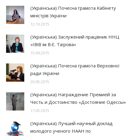
(Українська) Почесна грамота Кабінету
міністрів України
12.10.2015
(Українська) Заслужений працівник ННЦ
«ІВіВ ім В.Є. Таїрова»
15.09.2015
(Українська) Почесна грамота Верховної
ради України
20.05.2015
(Українська) Награждение Премией за
Честь и Достоинство «Достояние Одессы»
17.05.2015
(Українська) Лучший научный доклад
молодого ученого НААН по