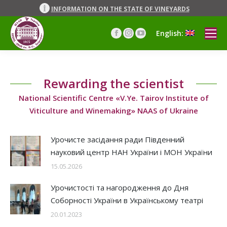
INFORMATION ON THE STATE OF VINEYARDS
English:
Facebook
Instagram
YouTube
page
page
page
opens
opens
opens
in
in
in
Rewarding the scientist
new
new
new
window
window
window
National Scientific Centre «V.Ye. Tairov Institute of
Viticulture and Winemaking» NAAS of Ukraine
Урочисте засідання ради Південний
науковий центр НАН України і МОН України
15.05.2026
Урочистості та нагородження до Дня
Соборності України в Українському театрі
20.01.2023