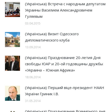
(Українська) Встреча с народным депутатом
Украины Василием Александровичем
Гуляевым
03.04.2015
(Українська) Визит Одесского
дипломатического клуба
13.09.2014
(Українська) Празднование 20-летия Дня
свободы ЮАР и 20-ой годовщины дружбы
«Украина – Южная Африка»
18.06.2014
(Українська) Перший віце-президент НААН
України Гриник І.В.
31.05.2014
(Українська) Празднование Всемирного дня