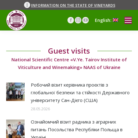
INFORMATION ON THE STATE OF VINEYARDS
English:
Facebook
Instagram
YouTube
page
page
page
opens
opens
opens
in
in
in
Guest visits
new
new
new
window
window
window
National Scientific Centre «V.Ye. Tairov Institute of
Viticulture and Winemaking» NAAS of Ukraine
Робочий візит керівника проєктів з
глобальної безпеки та стійкості Державного
університету Сан-Дієго (США)
28.05.2026
Ознайомчий візит радника з аграрних
питань Посольства Республіки Польща в
Україні