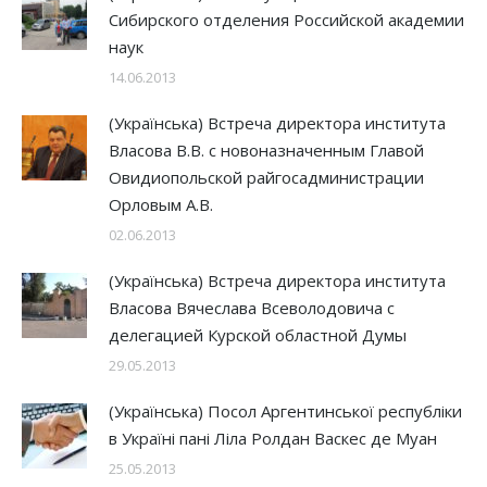
Сибирского отделения Российской академии
наук
14.06.2013
(Українська) Встреча директора института
Власова В.В. с новоназначенным Главой
Овидиопольской райгосадминистрации
Орловым А.В.
02.06.2013
(Українська) Встреча директора института
Власова Вячеслава Всеволодовича с
делегацией Курской областной Думы
29.05.2013
(Українська) Посол Аргентинської республіки
в Україні пані Ліла Ролдан Васкес де Муан
25.05.2013