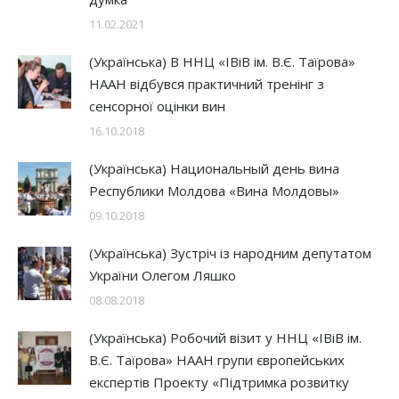
11.02.2021
(Українська) В ННЦ «ІВіВ ім. В.Є. Таїрова»
НААН відбувся практичний тренінг з
сенсорної оцінки вин
16.10.2018
(Українська) Национальный день вина
Республики Молдова «Вина Молдовы»
09.10.2018
(Українська) Зустріч із народним депутатом
України Олегом Ляшко
08.08.2018
(Українська) Робочий візит у ННЦ «ІВіВ ім.
В.Є. Таїрова» НААН групи європейських
експертів Проекту «Підтримка розвитку