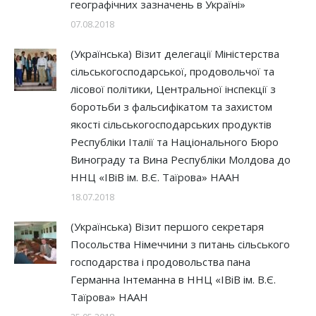
географічних зазначень в Україні»
07.08.2018
(Українська) Візит делегації Міністерства
сільськогосподарської, продовольчої та
лісової політики, Центральної інспекції з
боротьби з фальсифікатом та захистом
якості сільськогосподарських продуктів
Республіки Італії та Національного Бюро
Винограду та Вина Республіки Молдова до
ННЦ «ІВіВ ім. В.Є. Таїрова» НААН
18.07.2018
(Українська) Візит першого секретаря
Посольства Німеччини з питань сільського
господарства і продовольства пана
Германна Інтеманна в ННЦ «ІВіВ ім. В.Є.
Таїрова» НААН