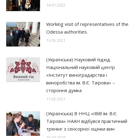
14.01.2022
Working visit of representatives of the
Odessa authorities.
13.05.2021
(Українська) Науковий підхід.
Національний науковий центр
«Інститут виноградарства і
виноробства ім. В.Є. Таїрова» –
стороння думка
11.02.2021
(Українська) В ННЦ «ІВіВ ім. В.Є.
Таїрова» НААН відбувся практичний
тренінг з сенсорної оцінки вин
16.10.2018