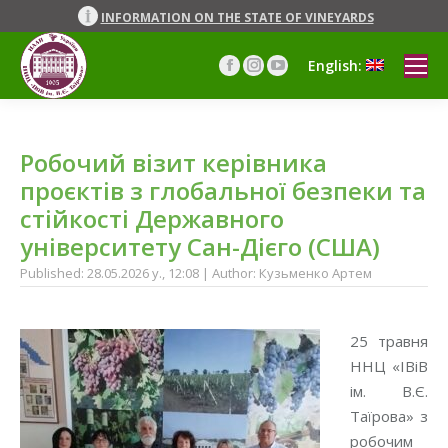
INFORMATION ON THE STATE OF VINEYARDS
English:
Facebook
Instagram
YouTube
page
page
page
opens
opens
opens
in
in
in
Робочий візит керівника
new
new
new
window
window
window
проєктів з глобальної безпеки та
стійкості Державного
університету Сан-Дієго (США)
Published: 28.05.2026 y., 12:08 | Author: Кузьменко Артем
25 травня
ННЦ «ІВіВ
ім. В.Є.
Таїрова» з
робочим