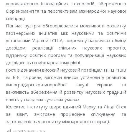
впровадженню інноваційних технологій, збереженню
біорізноманіття та перспективам міжнародної наукової
співпраці.
Під час зустрічі обговорювалися можливості розвитку
партнерських ініціатив між науковими та освітніми
установами України і США, зокрема у напрямках обміну
досвідом, реалізації спільних наукових проєктів,
підтримки освітніх програм та популяризації наукових
досліджень на міжнародному рівні.
Гості відзначили високий науковий потенціал ННЦ «ІВіВ
ім. В.Є. Таїрова», вагомий внесок установи у розвиток
виноградарсько-виноробної галузі України та
важливість збереження й розвитку наукових традицій
навіть у складних сучасних умовах.
Колектив Інституту щиро вдячний Марку та Лінді Сігел
за візит, змістовне професійне спілкування та
зацікавленість у розвитку міжнародної співпраці.
Post Views:
269