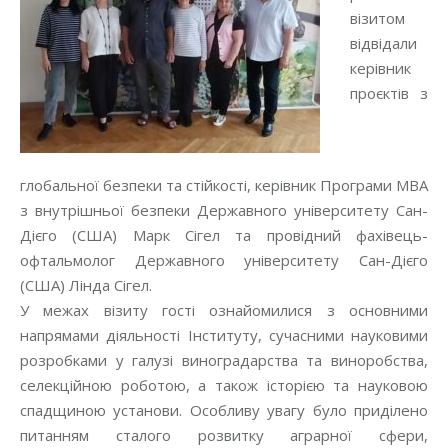
візитом
відвідали
керівник
проєктів з
глобальної безпеки та стійкості, керівник Програми MBA
з внутрішньої безпеки Державного університету Сан-
Дієго (США) Марк Сігел та провідний фахівець-
офтальмолог Державного університету Сан-Дієго
(США) Лінда Сігел.
У межах візиту гості ознайомилися з основними
напрямами діяльності Інституту, сучасними науковими
розробками у галузі виноградарства та виноробства,
селекційною роботою, а також історією та науковою
спадщиною установи. Особливу увагу було приділено
питанням сталого розвитку аграрної сфери,