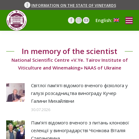
INFORMATION ON THE STATE OF VINEYARDS
English:
Facebook
Instagram
YouTube
page
page
page
opens
opens
opens
in
in
in
In memory of the scientist
new
new
new
window
window
window
National Scientific Centre «V.Ye. Tairov Institute of
Viticulture and Winemaking» NAAS of Ukraine
Світлої пам’яті відомого вченого фізіолога у
галузі розсадництва винограду Кучер
Галини Михайлівни
30.07.2026
Пам’яті відомого вченого з питань клонової
селекції у виноградарстві Чіснікова Віталія
Степановича