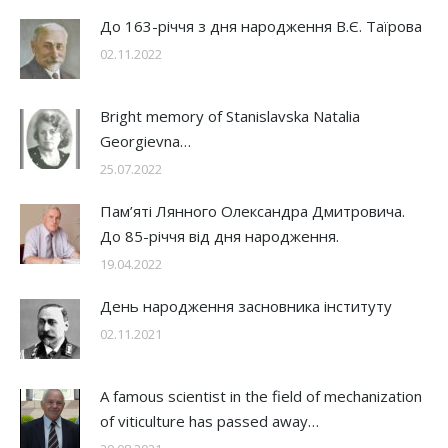
До 163-річчя з дня народження В.Є. Таїрова
02.11.2022
Bright memory of Stanislavska Natalia
Georgievna…
25.07.2022
Пам’яті Лянного Олександра Дмитровича.
До 85-річчя від дня народження.
19.04.2022
День народження засновника інституту
02.11.2021
A famous scientist in the field of mechanization
of viticulture has passed away…