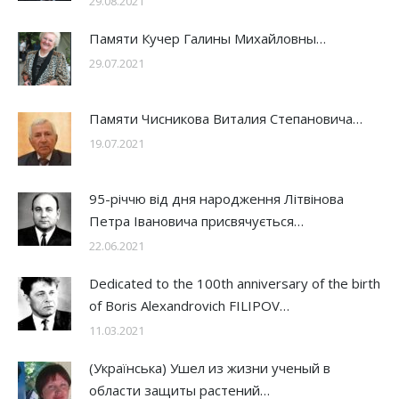
29.08.2021
Памяти Кучер Галины Михайловны…
29.07.2021
Памяти Чисникова Виталия Степановича…
19.07.2021
95-річчю від дня народження Літвінова
Петра Івановича присвячується…
22.06.2021
Dedicated to the 100th anniversary of the birth
of Boris Alexandrovich FILIPOV…
11.03.2021
(Українська) Ушел из жизни ученый в
области защиты растений…