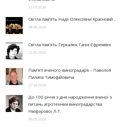
23.07.2026
Світла пам’ять Надії Олексіївни Красновій…
08.06.2026
Світла пам’ять Геркалюк Ганні Єфремівні
22.05.2026
Пам’яті вченого-виноградаря – Паволоя
Пилипа Тимофійовича
27.04.2026
До 100-річчя з дня народження вченої з
питань агротехніки виноградарства
Нікіфорової Л.Т.
06.09.2024