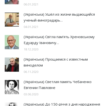
06.01.2021
(Українська) Ушёл из жизни выдающийся
ученый-виноградарь…
04.01.2021
(Українська) Світла пам’ять Хреновському
Едуарду Івановичу…
18.12.2020
(Українська) Прощаемся с известным
виноделом
06.11.2020
(Українська) Светлая память Чебаненко
Евгении Павловне
03.06.2020
(Українська) До 150-річчя з дня народження