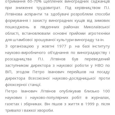
отримання 60-70% щеплених виноградних саджанців
при зниженні трудовитрат. Під керівництвом П.І.
Літвінова аспіранти та здобувачі розробляли способи
формування і захисту виноградних кущів від зимових
пошкоджень в південних районах Миколаївської
області, встановлювали основні прийоми агротехніки
для штамбової зрошуваної культури винограду та ін.
З організацією у жовтні 1977 р. на базі інституту
науково-виробничого об’єднання по виноградарству і
розсадництва П.І. Літвінов був переведений
заступником директора з наукової роботи у НВО по
ВіП, згодом Петро Іванович перейшов на посаду
директора Всесоюзної науково-дослідницької проти
філоксерної станції.
Петро Іванович Літвінов опублікував близько 100
наукових і науково-популярних робіт в журналах,
газетах і збірниках. Він пішов з життя в 1999 р. після
тривалої і важкої хвороби.