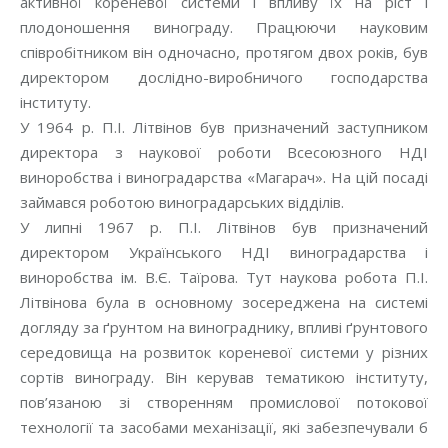
активної кореневої системи і впливу їх на ріст і
плодоношення винограду. Працюючи науковим
співробітником він одночасно, протягом двох років, був
директором дослідно-виробничого господарства
інституту.
У 1964 р. П.І. Літвінов був призначений заступником
директора з наукової роботи Всесоюзного НДІ
виноробства і виноградарства «Магарач». На цій посаді
займався роботою виноградарських відділів.
У липні 1967 р. П.І. Літвінов був призначений
директором Українського НДІ виноградарства і
виноробства ім. В.Є. Таїрова. Тут наукова робота П.І.
Літвінова була в основному зосереджена на системі
догляду за ґрунтом на винограднику, впливі ґрунтового
середовища на розвиток кореневої системи у різних
сортів винограду. Він керував тематикою інституту,
пов’язаною зі створенням промислової потокової
технології та засобами механізації, які забезпечували б