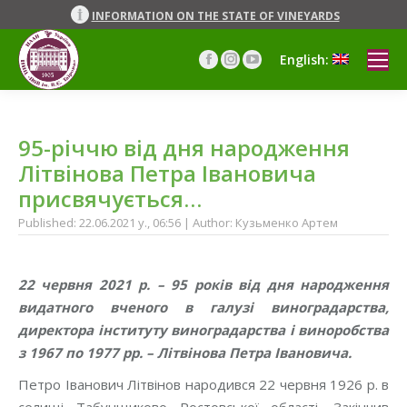
INFORMATION ON THE STATE OF VINEYARDS
English:
Facebook
Instagram
YouTube
page
page
page
opens
opens
opens
in
in
in
95-річчю від дня народження
new
new
new
window
window
window
Літвінова Петра Івановича
присвячується…
Published: 22.06.2021 y., 06:56 | Author: Кузьменко Артем
22 червня 2021 р. – 95 років від дня народження
видатного вченого в галузі виноградарства,
директора інституту виноградарства і виноробства
з 1967 по 1977 рр. – Літвінова Петра Івановича.
Петро Іванович Літвінов народився 22 червня 1926 р. в