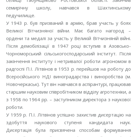
селищі Табунщиково Ростовської області. Закінчив
семирічну школу, навчався в Шахтинському
педучилище.
У 1943 р. був призваний в армію, брав участь у боях
Великої Вітчизняної війни. Має багато нагород –
ордени та медалі за участь у Великій Вітчизняній війні.
Після демобілізації в 1947 році вступив в Азовсько-
Чорноморський сільськогосподарський інститут. Після
закінчення інституту і нетривалої роботи агрономом в
радгоспі П.І. Літвінов в 1953 р. перейшов на роботу до
Всеросійського НДІ виноградарства і виноробства (м.
Новочеркаськ). Тут він навчався в аспірантурі, працював
старшим науковим співробітником відділу агротехніки, а
з 1958 по 1964 рр. – заступником директора з наукової
роботи.
У 1959 р. П.І. Літвінов успішно захистив дисертацію на
здобуття наукового ступеня кандидата наук.
Дисертація була присвячена способам формування