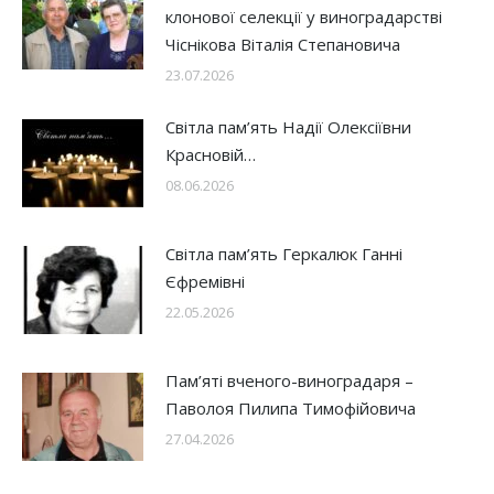
клонової селекції у виноградарстві
Чіснікова Віталія Степановича
23.07.2026
Світла пам’ять Надії Олексіївни
Красновій…
08.06.2026
Світла пам’ять Геркалюк Ганні
Єфремівні
22.05.2026
Пам’яті вченого-виноградаря –
Паволоя Пилипа Тимофійовича
27.04.2026