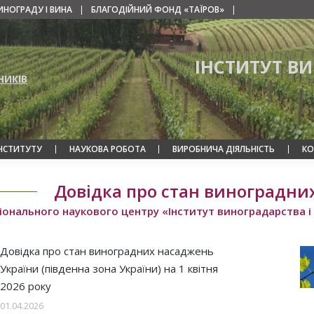
ИНОГРАДУ І ВИНА
|
БЛАГОДІЙНИЙ ФОНД «ТАЇРОВ»
|
ІНСТИТУТ В
НИКІВ
ІНСТИТУТУ
НАУКОВА РОБОТА
ВИРОБНИЧА ДІЯЛЬНІСТЬ
КО
Довідка про стан виноградни
іонального наукового центру «Інститут виноградарства і 
Довідка про стан виноградних насаджень
України (південна зона України) на 1 квітня
2026 року
01.04.2026