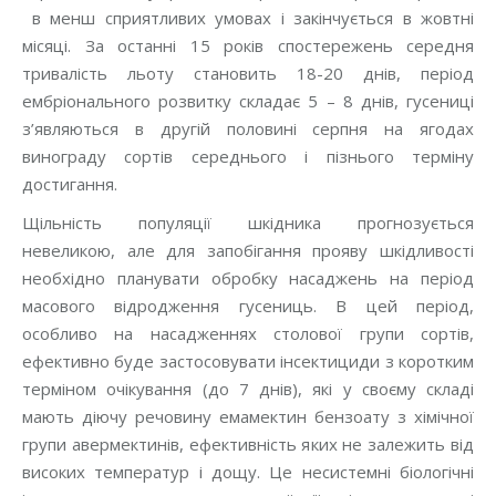
в менш сприятливих умовах і закінчується в жовтні
місяці. За останні 15 років спостережень середня
тривалість льоту становить 18-20 днів, період
ембріонального розвитку складає 5 – 8 днів, гусениці
з’являються в другій половині серпня на ягодах
винограду сортів середнього і пізнього терміну
достигання.
Щільність популяції шкідника прогнозується
невеликою, але для запобігання прояву шкідливості
необхідно планувати обробку насаджень на період
масового відродження гусениць. В цей період,
особливо на насадженнях столової групи сортів,
ефективно буде застосовувати інсектициди з коротким
терміном очікування (до 7 днів), які у своєму складі
мають діючу речовину емамектин бензоату з хімічної
групи авермектинів, ефективність яких не залежить від
високих температур і дощу. Це несистемні біологічні