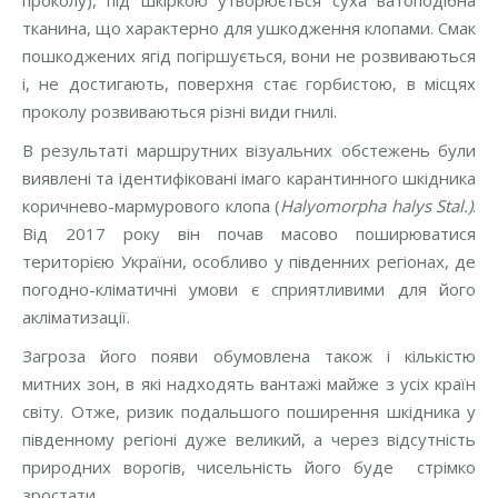
проколу), під шкіркою утворюється суха ватоподібна
тканина, що характерно для ушкодження клопами. Смак
пошкоджених ягід погіршується, вони не розвиваються
і, не достигають, поверхня стає горбистою, в місцях
проколу розвиваються різні види гнилі.
В результаті маршрутних візуальних обстежень були
виявлені та ідентифіковані імаго карантинного шкідника
коричнево-мармурового клопа (
Halyomorpha
h
alys
Stal
.
)
.
Від 2017 року він почав масово поширюватися
територією України, особливо у південних регіонах, де
погодно-кліматичні умови є сприятливими для його
акліматизації.
Загроза його появи обумовлена також і кількістю
митних зон, в які надходять вантажі майже з усіх країн
світу. Отже, ризик подальшого поширення шкідника у
південному регіоні дуже великий, а через відсутність
природних ворогів, чисельність його буде стрімко
зростати.