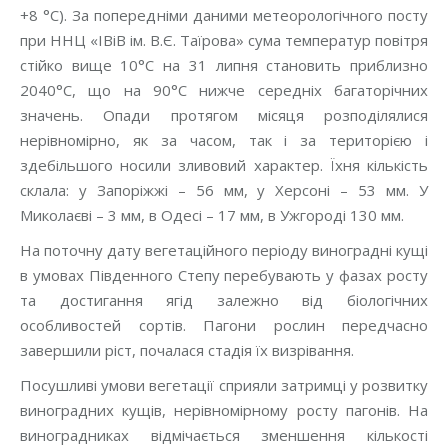
+8 °С). За попередніми даними метеорологічного посту
при ННЦ «ІВіВ ім. В.Є. Таїрова» сума температур повітря
стійко вище 10°С на 31 липня становить приблизно
2040°С, що на 90°С нижче середніх багаторічних
значень. Опади протягом місяця розподілялися
нерівномірно, як за часом, так і за територією і
здебільшого носили зливовий характер. Їхня кількість
склала: у Запоріжжі – 56 мм, у Херсоні – 53 мм. У
Миколаєві – 3 мм, в Одесі – 17 мм, в Ужгороді 130 мм.
На поточну дату вегетаційного періоду виноградні кущі
в умовах Південного Степу перебувають у фазах росту
та достигання ягід залежно від біологічних
особливостей сортів. Пагони рослин передчасно
завершили ріст, почалася стадія їх визрівання.
Посушливі умови вегетації сприяли затримці у розвитку
виноградних кущів, нерівномірному росту пагонів. На
виноградниках відмічається зменшення кількості