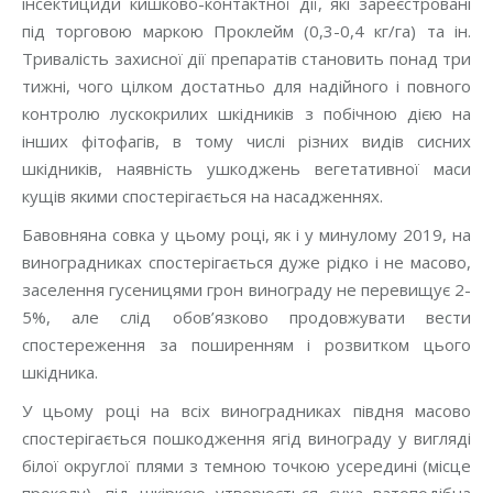
інсектициди кишково-контактної дії, які зареєстровані
під торговою маркою Проклейм (0,3-0,4 кг/га) та ін.
Тривалість захисної дії препаратів становить понад три
тижні, чого цілком достатньо для надійного і повного
контролю лускокрилих шкідників з побічною дією на
інших фітофагів, в тому числі різних видів сисних
шкідників, наявність ушкоджень вегетативної маси
кущів якими спостерігається на насадженнях.
Бавовняна совка у цьому році, як і у минулому 2019, на
виноградниках спостерігається дуже рідко і не масово,
заселення гусеницями грон винограду не перевищує 2-
5%, але слід обов’язково продовжувати вести
спостереження за поширенням і розвитком цього
шкідника.
У цьому році на всіх виноградниках півдня масово
спостерігається пошкодження ягід винограду у вигляді
білої округлої плями з темною точкою усередині (місце