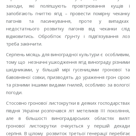
заходи, які поліпшують провітрювання кущів і
запобігають гниттю ягід – провести помірну чеканку
пагонів та пасинкування, проте у випадках
недостатнього розвитку пагонів від чеканки слід
відмовитись. Обробіток ґрунту і підв’язування лоз
треба закінчити.
Серпень місяць для виноградної культури є особливим,
тому що незначні ушкодження ягід винограду різними
шкідниками, у більшій мірі гусеницями гронової та
бавовняної совки, призводять до ураження грон сірою
та різними іншими видами гнилей, особливо за вологої
погоди.
Стосовно гронової листокрутки в деяких господарствах
півдня України розпочався літ метеликів III покоління,
але в більшості виноградарських областях виліт
гронової листокрутки очікується у першій декади
серпня. В цілому розвиток третьої генерації перебігає