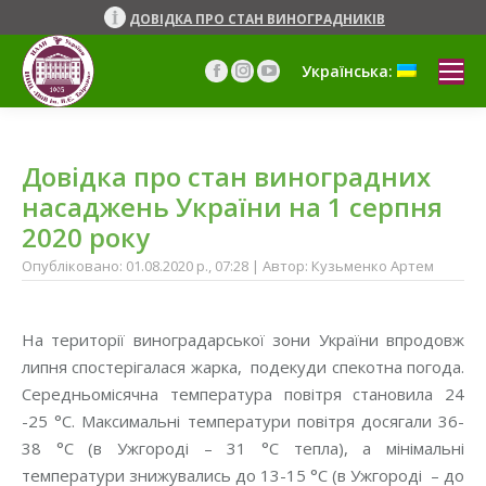
ДОВІДКА ПРО СТАН ВИНОГРАДНИКІВ
Українська:
Facebook
Instagram
YouTube
сторінка
сторінка
сторінка
відкривається
відкривається
відкривається
у
у
у
Довідка про стан виноградних
новому
новому
новому
вікні
вікні
вікні
насаджень України на 1 серпня
2020 року
Опубліковано: 01.08.2020 р., 07:28 | Автор: Кузьменко Артем
На території виноградарської зони України впродовж
липня спостерігалася жарка, подекуди спекотна погода.
Середньомісячна температура повітря становила 24
-25 °С. Максимальні температури повітря досягали 36-
38 °С (в Ужгороді – 31 °С тепла), а мінімальні
температури знижувались до 13-15 °С (в Ужгороді – до