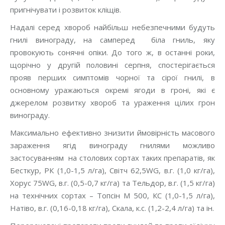
пригнічувати і розвиток кліщів.
Надалі серед хвороб найбільш небезпечними будуть
гнилі винограду, на самперед біла гниль, яку
провокують сонячні опіки. До того ж, в останні роки,
щорічно у другій половині серпня, спостерігається
прояв перших симптомів чорної та сірої гнилі, в
основному уражаються окремі ягоди в гроні, які є
джерелом розвитку хвороб та ураження цілих грон
винограду.
Максимально ефективно знизити ймовірність масового
зараження ягід винограду гнилями можливо
застосуванням на столових сортах таких препаратів, як
Бесткур, РК (1,0-1,5 л/га), Світч 62,5WG, в.г. (1,0 кг/га),
Хорус 75WG, в.г. (0,5-0,7 кг/га) та Тельдор, в.г. (1,5 кг/га)
на технічних сортах – Топсін М 500, КС (1,0-1,5 л/га),
Натіво, в.г. (0,16-0,18 кг/га), Скала, к.с. (1,2-2,4 л/га) та ін.