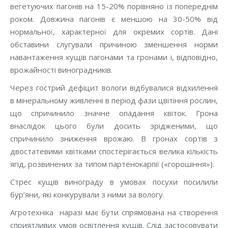
вегетуючих пагонів на 15-20% порівняно із попереднім
роком. Довжина пагонів є меншою на 30-50% від
нормальної, характерної для окремих сортів. Дані
обставини слугували причиною зменшення норми
навантаження кущів пагонами та гронами і, відповідно,
врожайності виноградників.
Через гострий дефіцит вологи відбувалися відхилення
в мінеральному живленні в період фази цвітіння рослин,
що спричинило значне опадання квіток. Грона
внаслідок цього були досить зрідженими, що
спричинило зниження врожаю. В гронах сортів з
двостатевими квітками спостерігається велика кількість
ягід, розвинених за типом партенокарпії («горошіння»).
Стрес кущів винограду в умовах посухи посилили
бур’яни, які конкурували з ними за вологу.
Агротехніка наразі має бути спрямована на створення
сприятливих умов освітлення кущів. Слід застосовувати