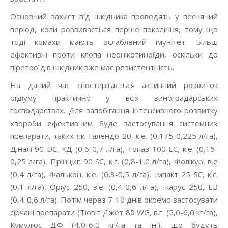
Основний захист від шкідника проводять у весняний
період, коли розвивається перше покоління, тому що
тоді комахи мають ослаблений імунітет. Більш
ефективні проти клопа неонікотиноїди, оскільки до
піретроїдів шкідник вже має резистентність.
На даний час спостерігається активний розвиток
оїдіуму практично у всіх виноградарських
господарствах. Для запобігання інтенсивного розвитку
хвороби ефективним буде застосування системних
препарати, таких як Талендо 20, к.е. (0,175-0,225 л/га),
Діналі 90 DC, КД (0,6-0,7 л/га), Топаз 100 ЕС, к.е. (0,15-
0,25 л/га), Прінцип 90 SC, к.с. (0,8-1,0 л/га), Фолікур, в.е
(0,4 л/га), Фалькон, к.е. (0,3-0,5 л/га), Імпакт 25 SC, к.с.
(0,1 л/га), Оріус 250, в.е. (0,4-0,6 л/га), Ікарус 250, ЕВ
(0,4-0,6 л/га). Потім через 7-10 днів окремо застосувати
сірчані препарати (Тіовіт Джет 80 WG, в.г. (5,0-6,0 кг/га),
Кумулюс ДФ (4,0-6,0 кг/га та ін.), що будуть