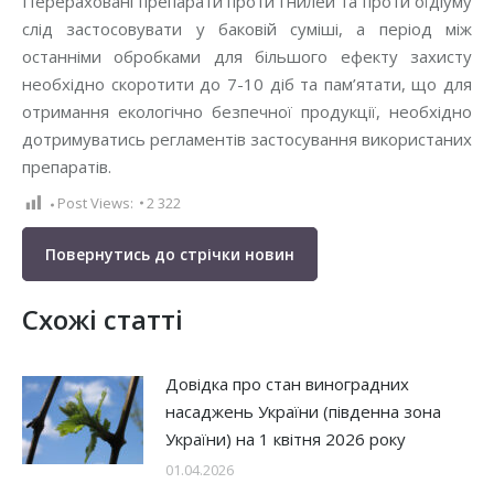
Перераховані препарати проти гнилей та проти оїдіуму
слід застосовувати у баковій суміші, а період між
останніми обробками для більшого ефекту захисту
необхідно скоротити до 7-10 діб та пам’ятати, що для
отримання екологічно безпечної продукції, необхідно
дотримуватись регламентів застосування використаних
препаратів.
Post Views:
2 322
Повернутись до стрічки новин
Схожі статті
Довідка про стан виноградних
насаджень України (південна зона
України) на 1 квітня 2026 року
01.04.2026