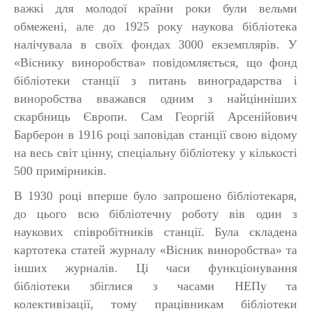
важкі для молодої країни роки були вельми
обмежені, але до 1925 року наукова бібліотека
налічувала в своїх фондах 3000 екземплярів. У
«Віснику виноробства» повідомляється, що фонд
бібліотеки станції з питань виноградарства і
виноробства вважався одним з найцінніших
скарбниць Європи. Сам Георгій Арсенійович
Барберон в 1916 році заповідав станції свою відому
на весь світ цінну, спеціальну бібліотеку у кількості
500 примірників.
В 1930 році вперше було запрошено бібліотекаря,
до цього всю бібліотечну роботу вів один з
наукових співробітників станції. Була складена
картотека статей журналу «Вісник виноробства» та
інших журналів. Ці часи функціонування
бібліотеки збіглися з часами НЕПу та
колективізації, тому працівникам бібліотеки