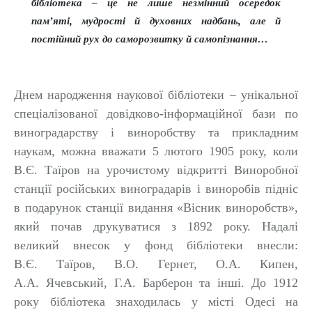
бібліотека – це не лише незмінний осередок
пам’яті, мудрості й духовних надбань, але й
постійний рух до саморозвитку й самопізнання…
Днем народження наукової бібліотеки – унікальної
спеціалізованої довідково-інформаційної бази по
виноградарству і виноробству та прикладним
наукам, можна вважати 5 лютого 1905 року, коли
В.Є. Таїров на урочистому відкритті Виноробної
станції російських виноградарів і виноробів підніс
в подарунок станції видання «Вісник виноробств»,
який почав друкуватися з 1892 року. Надалі
великий внесок у фонд бібліотеки внесли:
В.Є. Таїров, В.О. Гернет, О.А. Кипен,
А.А. Ячевський, Г.А. Барберон та інші. До 1912
року бібліотека знаходилась у місті Одесі на