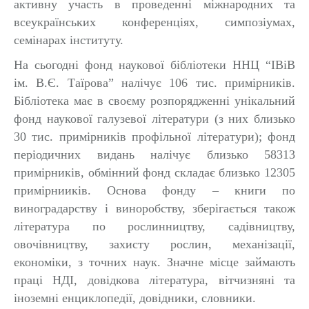
активну участь в проведенні міжнародних та
всеукраїнських конференціях, симпозіумах,
семінарах інституту.
На сьогодні фонд наукової бібліотеки ННЦ “ІВіВ
ім. В.Є. Таїрова” налічує 106 тис. примірників.
Бібліотека має в своєму розпорядженні унікальний
фонд наукової галузевої літератури (з них близько
30 тис. примірників профільної літератури); фонд
періодичних видань налічує близько 58313
примірників, обмінний фонд складає близько 12305
примірнииків.
Основа фонду – книги по
виноградарству і виноробству, зберігається також
література по рослинництву, садівництву,
овочівництву, захисту рослин, механізації,
економіки, з точних наук. Значне місце займають
праці НДІ, довідкова література, вітчизняні та
іноземні енциклопедії, довідники, словники.