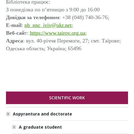
Бібліотека працює:
З понеділка по п’ятницю з 9:00 до 16:00
Довідки за телефоном
: +38 (048) 740-36-76;
E-mail
:
nb_nnc_iviv@ukr.net
;
Веб-сай
т:
https://www.tairov.org.ua
;
Адреса
: вул. 40-річчя Перемоги, 27; смт. Таїрове;
Одеська область; Україна; 65496
SCIENTIFIC WORK
Aspyrantura and doctorate
A graduate student