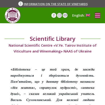
INFORMATION ON THE STATE OF VINEYARDS
English:
Facebook
Instagram
YouTube
page
page
page
opens
opens
opens
in
in
in
Scientific Library
new
new
new
window
window
window
National Scientific Centre «V.Ye. Tairov Institute of
Viticulture and Winemaking» NAAS of Ukraine
«
Бібліотека – це той храм, де завжди
народжується і зберігається духовність.
Пам’ятаймо, що у давнину бібліотеку називали
«дім життя», «притулок мудрості», «аптека
душі», – сказав великий український учитель
Василь Сухомлинський. Для кожної людини