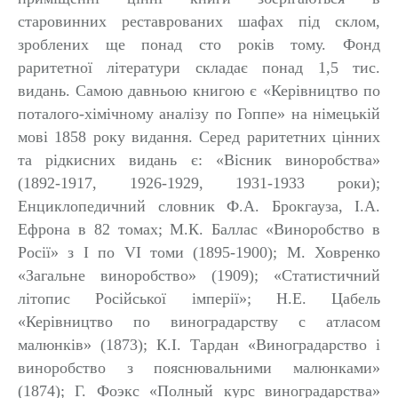
старовинних реставрованих шафах під склом,
зроблених ще понад сто років тому. Фонд
раритетної літератури складає понад 1,5 тис.
видань.
Самою давньою книгою є «Керівництво по
поталого-хімічному аналізу по Гоппе» на німецькій
мові 1858 року видання.
Серед раритетних
цінних
та рідкисних
видань є: «Вісник виноробства»
(1892-1917, 1926-1929, 1931-1933 роки);
Енциклопедичний словник Ф.А. Брокгауза, І.А.
Ефрона в 82 томах; М.К. Баллас «Виноробство в
Росії» з I по VI томи (1895-1900); М. Ховренко
«Загальне виноробство» (1909); «Статистичний
літопис Російської імперії»;
Н.Е. Цабель
«Керівництво по виноградарству с атласом
малюнків» (1873); К.І. Тардан «Виноградарство і
виноробство з пояснювальними малюнками»
(1874); Г. Фоэкс «Полный курс виноградарства»