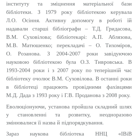
інституту та зміцнення матеріальної бази
бібліотеки. З 1979 року бібліотекою керувала
Л.О. Осіння. Активну допомогу в роботі їй
надавали старші бібліографи – Т.Д. Гридасова,
В.М. Суховілова; бібліотекарі: А.П. Аблязова,
М.В. Матюшенко; перекладачі – О. Тихоміров,
О. Розанова. З 2004-2007 роки завідуючою
науковою бібліотекою була О.З. Тивровська. В
1993-2004 роки і з 2007 року по теперішній час
бібліотеку очолює В.М. Суховілова. В останні роки
в бібліотеці працюють провідними фахівцями
М.Д. Дада з 1993 року і Г.В. Проданова з 2008 року.
Еволюціонуючи, установа пройшла складний шлях
у становленні та розвитку, неодноразово
змінювалися її назва й підпорядкування.
Зараз наукова бібліотека ННЦ «ІВіВ