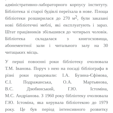
адміністративно-лабораторного корпусу інституту.
Бібліотека зі старої будівлі переїхала в нове. Площа
2
бібліотеки розширилася до 270 м
, були заказані
нові бібліотечні меблі, які експлуатують і зараз.
Штат працівників збільшився до чотирьох чоловік.
Бібліотека складалася з книгосховища,
абонементної зали і читального залу на 30
читацьких місць.
У перші повоєнні роки бібліотеку очолювала
Т.М. Іванова. Поруч з нею на посаді бібліографа в
різні роки працювали: І.А. Бузина-Єфімова,
Є.І. Подражанська, О.А. Мартьянова,
В.С. Дзюбинський, Г.Ю. Істоміна,
М.С. Андріанова. З 1960 року бібліотеку очолювала
Г.Ю. Істоміна, яка керувала бібліотекою до 1979
року. Це був період інтенсивного розвитку