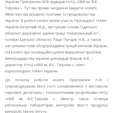
України Присяжнюк М.В. відвідав ННЦ «ІВіВ ім. В.Є.
Таїрова ». Тут він провів засідання закритої колегії
Міністерства аграрної політики та продовольства
України. В роботі колегії взяли участь Президент НААН
України Безуглий М.Д., заступник голови Одеської
обласної державної адміністрації Новаковський А.Г.,
голова Одеської обласної Ради Пундик Н.В., а також
заступники голів облдержадміністрацій регіонів України.
На колегії про інноваційні шляхи вирішення проблем
виноградарства України доповідав Власов В.В. –
директор ННЦ «ІВіВ ім. В.Є. Таїрова », член-
кореспондент НААН України
До початку роботи колегії Присяжнюк Н.В. і
супроводжували його гості ознайомилися з виставкою
наукових досягнень і технологічними розробками ННЦ
«ІВіВ ім. В.Є.Таїрова ». Міністр також оглянув
регіональну лабораторію контролю якості продукції
виноробства інституту.