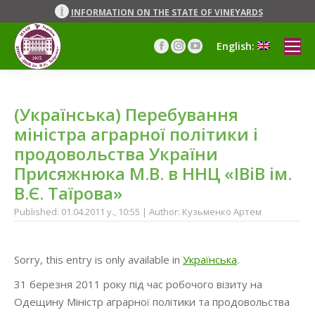
INFORMATION ON THE STATE OF VINEYARDS
English:
Facebook
Instagram
YouTube
page
page
page
opens
opens
opens
in
in
in
(Українська) Перебування
new
new
new
window
window
window
міністра аграрної політики і
продовольства України
Присяжнюка М.В. в ННЦ «ІВіВ ім.
В.Є. Таїрова»
Published: 01.04.2011 y., 10:55 | Author: Кузьменко Артем
Sorry, this entry is only available in
Українська
.
31 березня 2011 року під час робочого візиту на
Одещину Міністр аграрної політики та продовольства