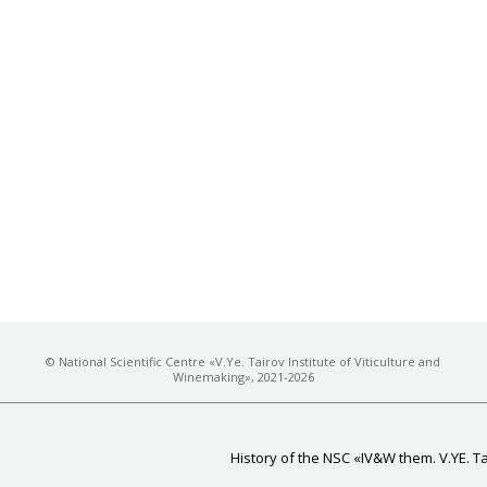
© National Scientific Centre «V.Ye. Tairov Institute of Viticulture and
Winemaking», 2021-2026
History of the NSC «IV&W them. V.YE. T