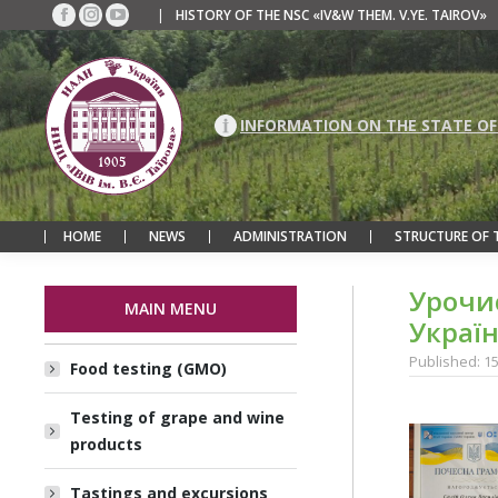
|
HISTORY OF THE NSC «IV&W THEM. V.YE. TAIROV»
Facebook
Instagram
YouTube
page
page
page
opens
opens
opens
in
in
in
new
new
new
INFORMATION ON THE STATE OF
window
window
window
HOME
NEWS
ADMINISTRATION
STRUCTURE OF 
Урочи
MAIN MENU
Украї
Published: 1
Food testing (GMO)
Testing of grape and wine
products
Tastings and excursions