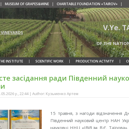
|
MUSEUM OF GRAPES&WINE
|
CHARITABLE FOUNDATION «TAIROV»
|
V.Ye. 
 VINEYARDS
OF THE NATIO
THE INSTITUTE
SCIENTIFIC WORK
PRODUCTION ACTIVITY
C
сте засідання ради Південний наук
ни
5.05.2026 y., 22:44 | Author: Кузьменко Артем
15 травня, з нагоди відзначення Дн
Південний науковий центр НАН Укра
науковці ННЦ «ІВіВ ім. В.Є. Таїрова»