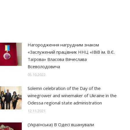
Нагородження нагрудним знаком
«Заслужений працівник ННЦ «ІВіВ ім. В.Є.
Таїрова» Власова Вячеслава
Всеволодовича
05.10.2022
Solemn celebration of the Day of the
winegrower and winemaker of Ukraine in the
Odessa regional state administration
12.11.2021
(Українська) В Одесі вшанували