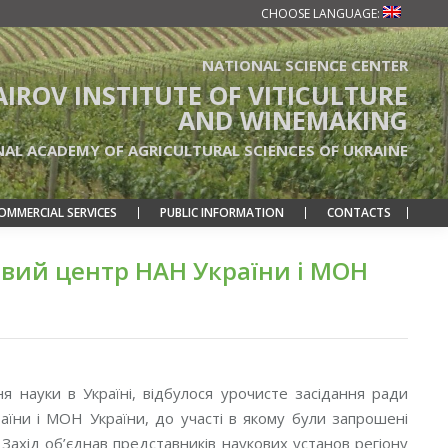
CHOOSE LANGUAGE:
NATIONAL SCIENCE CENTER
TAIROV INSTITUTE OF VITICULTURE
AND WINEMAKING
NAL ACADEMY OF AGRICULTURAL SCIENCES OF UKRAINE
OMMERCIAL SERVICES
PUBLIC INFORMATION
CONTACTS
овий центр НАН України і МОН
я науки в Україні, відбулося урочисте засідання ради
їни і МОН України, до участі в якому були запрошені
. Захід об’єднав представників наукових установ регіону