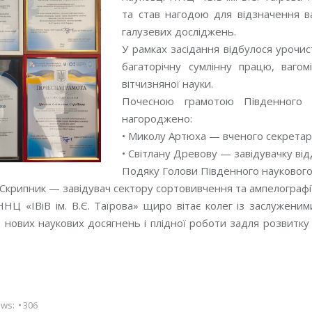
та став нагодою для відзначення ва
галузевих досліджень.
У рамках засідання відбулося урочи
багаторічну сумлінну працю, ваго
вітчизняної науки.
Почесною грамотою Південного
нагороджено:
• Миколу Артюха — вченого секретаря
• Світлану Древову — завідувачку від
Подяку Голови Південного наукового
 Скрипник — завідувач сектору сортовивчення та ампелографії
НЦ «ІВіВ ім. В.Є. Таїрова» щиро вітає колег із заслуженим
 нових наукових досягнень і плідної роботи задля розвитку 
ews:
306