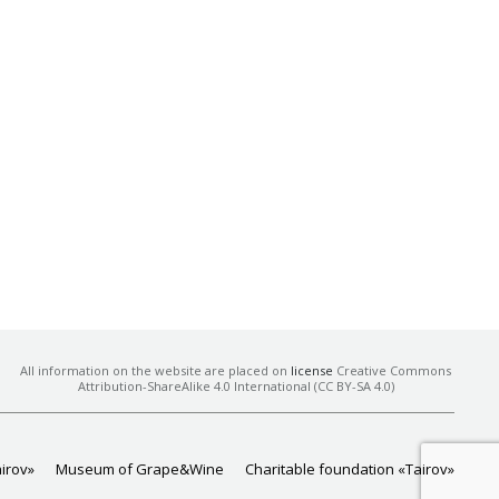
All information on the website are placed on
license
Creative Commons
Attribution-ShareAlike 4.0 International (CC BY-SA 4.0)
airov»
Museum of Grape&Wine
Charitable foundation «Tairov»