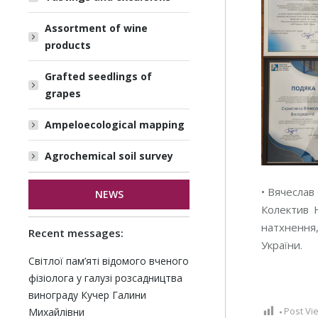
Assortment of wine
products
Grafted seedlings of
grapes
Ampeloecological mapping
Agrochemical soil survey
• Вячеслав
NEWS
Колектив Н
натхнення,
Recent messages:
України.
Світлої пам’яті відомого вченого
фізіолога у галузі розсадництва
винограду Кучер Галини
Post Vi
Михайлівни