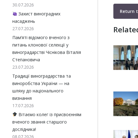
30.07.2026
Return 
Захист виноградних
насаджень
Relate
27.07.2026
Пам’яті відомого вченого з
питань клонової селекції у
виноградарстві Чіснікова Віталія
Степановича
23.07.2026
Традиції виноградарства та
виноробства України — на
шляху до національного
визнання
17.07.2026
Вітаємо колег із присвоєнням
вченого звання старшого
дослідника!
08.07.2026