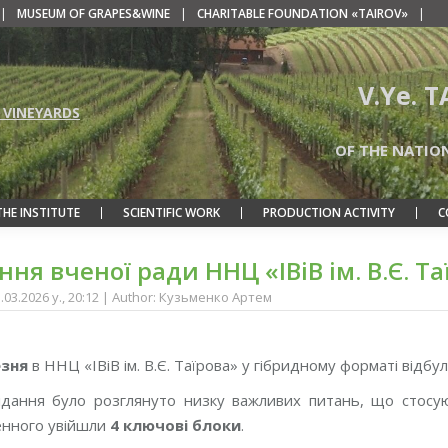
|
MUSEUM OF GRAPES&WINE
|
CHARITABLE FOUNDATION «TAIROV»
|
V.Ye. 
 VINEYARDS
OF THE NATIO
THE INSTITUTE
SCIENTIFIC WORK
PRODUCTION ACTIVITY
C
ння вченої ради ННЦ «ІВіВ ім. В.Є. Т
3.03.2026 y., 20:12 | Author: Кузьменко Артем
езня
в ННЦ «ІВіВ ім. В.Є. Таїрова» у гібридному форматі відбу
сідання було розглянуто низку важливих питань, що стосую
енного увійшли
4 ключові блоки
.