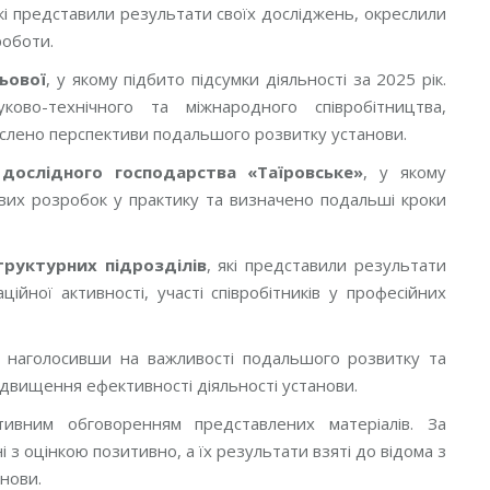
які представили результати своїх досліджень, окреслили
роботи.
ьової
, у якому підбито підсумки діяльності за 2025 рік.
ково-технічного та міжнародного співробітництва,
реслено перспективи подальшого розвитку установи.
дослідного господарства «Таїровське»
, у якому
вих розробок у практику та визначено подальші кроки
структурних підрозділів
, які представили результати
ційної активності, участі співробітників у професійних
і, наголосивши на важливості подальшого розвитку та
ідвищення ефективності діяльності установи.
тивним обговоренням представлених матеріалів. За
 з оцінкою позитивно, а їх результати взяті до відома з
нови.