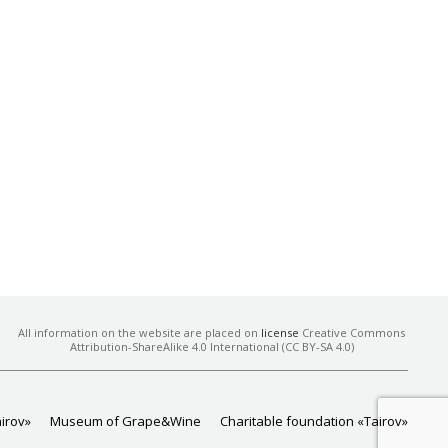
All information on the website are placed on
license
Creative Commons
Attribution-ShareAlike 4.0 International (CC BY-SA 4.0)
airov»
Museum of Grape&Wine
Charitable foundation «Tairov»