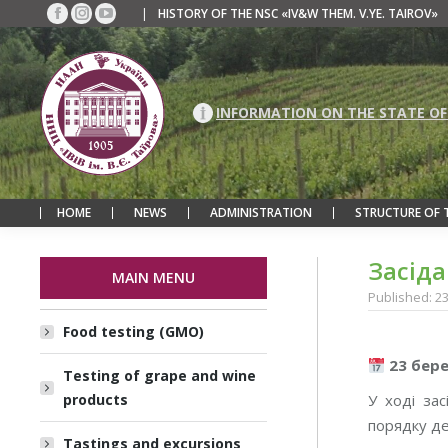
|
HISTORY OF THE NSC «IV&W THEM. V.YE. TAIROV»
Facebook
Instagram
YouTube
page
page
page
opens
opens
opens
in
in
in
new
new
new
INFORMATION ON THE STATE OF
window
window
window
HOME
NEWS
ADMINISTRATION
STRUCTURE OF 
Засіда
MAIN MENU
Published: 2
Food testing (GMO)
23 бер
Testing of grape and wine
products
У ході за
порядку д
Tastings and excursions