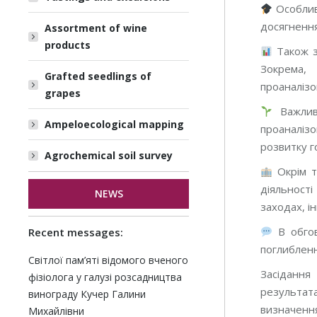
Особлив
досягнення
Assortment of wine
products
Також 
Зокрема, 
Grafted seedlings of
проаналізо
grapes
Важлив
Ampeloecological mapping
проаналіз
розвитку г
Agrochemical soil survey
Окрім т
діяльності
NEWS
заходах, і
В обгов
Recent messages:
поглибленн
Світлої пам’яті відомого вченого
Засідання
фізіолога у галузі розсадництва
результата
винограду Кучер Галини
визначення
Михайлівни