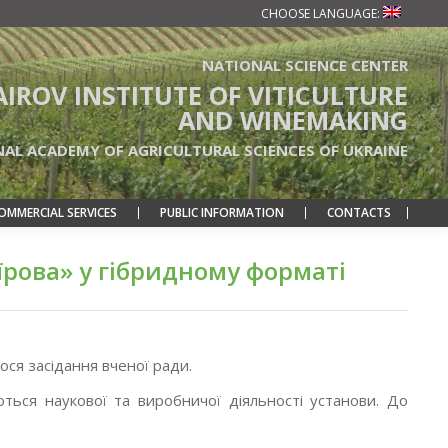
CHOOSE LANGUAGE:
NATIONAL SCIENCE CENTER
TAIROV INSTITUTE OF VITICULTURE
AND WINEMAKING
NAL ACADEMY OF AGRICULTURAL SCIENCES OF UKRAINE
OMMERCIAL SERVICES
PUBLIC INFORMATION
CONTACTS
аїрова» у гібридному форматі
лося засідання вченої ради.
ться наукової та виробничої діяльності установи. До