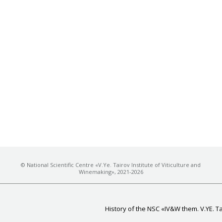
© National Scientific Centre «V.Ye. Tairov Institute of Viticulture and
Winemaking», 2021-2026
History of the NSC «IV&W them. V.YE. T