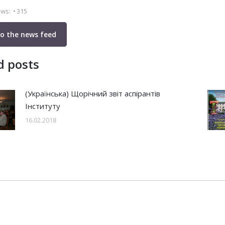
ews:
315
to the news feed
d posts
(Українська) Щорічний звіт аспірантів
Інституту
16.02.2018