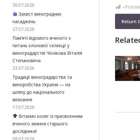
30.07.2026
Post Vi
Захист виноградних
Return 
насаджень
27.07.2026
Relate
Пам’яті відомого вченого з
питань клонової селекції у
виноградарстві Чіснікова Віталія
Степановича
23.07.2026
Традиції виноградарства та
виноробства України — на
шляху до національного
визнання
17.07.2026
Вітаємо колег із присвоєнням
вченого звання старшого
дослідника!
08.07.2026