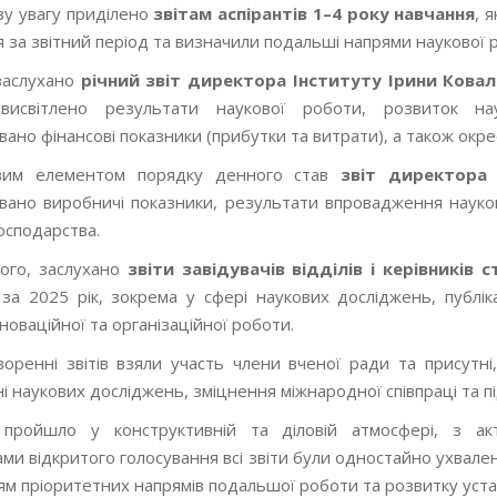
у увагу приділено
звітам аспірантів 1–4 року навчання
, 
 за звітний період та визначили подальші напрями наукової 
заслухано
річний звіт директора Інституту Ірини Ковал
висвітлено результати наукової роботи, розвиток нау
вано фінансові показники (прибутки та витрати), а також ок
им елементом порядку денного став
звіт директора 
овано виробничі показники, результати впровадження науко
осподарства.
ого, заслухано
звіти завідувачів відділів і керівників 
 за 2025 рік, зокрема у сфері наукових досліджень, публіка
нноваційної та організаційної роботи.
оренні звітів взяли участь члени вченої ради та присутн
і наукових досліджень, зміцнення міжнародної співпраці та п
 пройшло у конструктивній та діловій атмосфері, з ак
ми відкритого голосування всі звіти були одностайно ухвалені
м пріоритетних напрямів подальшої роботи та розвитку уста