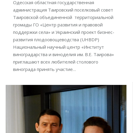
Одесская областная государственная
администрация Таировский поселковый совет
Таировской объединенной территориальной
громады ГО «Центр развития и правовой
поддержки села» и Украинский проект бизнес-
развития плодоовощеводства (UHBDP)
Национальный научный центр «Институт
виноградарства и виноделия им. В.Е. Таирова»
приглашают всех любителей столового
винограда принять участие…