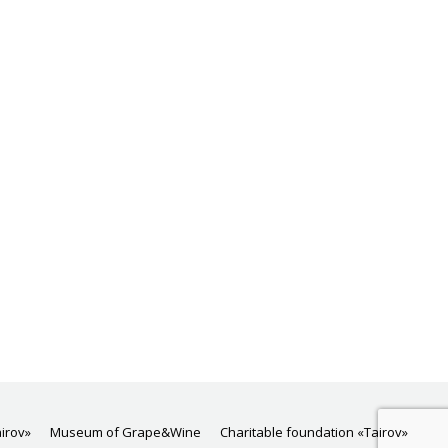
→
airov»
Museum of Grape&Wine
Charitable foundation «Tairov»