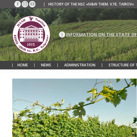
|
HISTORY OF THE NSC «IV&W THEM. V.YE. TAIROV»
Facebook
Instagram
YouTube
page
page
page
opens
opens
opens
in
in
in
new
new
new
INFORMATION ON THE STATE OF
window
window
window
HOME
NEWS
ADMINISTRATION
STRUCTURE OF 