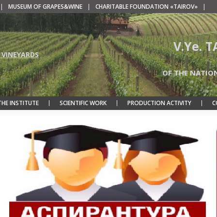
|
MUSEUM OF GRAPES&WINE
|
CHARITABLE FOUNDATION «TAIROV»
|
V.Ye. 
 VINEYARDS
OF THE NATIO
THE INSTITUTE
SCIENTIFIC WORK
PRODUCTION ACTIVITY
C