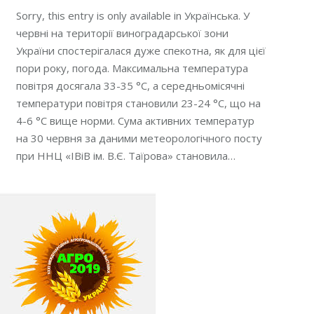
Sorry, this entry is only available in Українська. У
червні на території виноградарської зони
України спостерігалася дуже спекотна, як для цієї
пори року, погода. Максимальна температура
повітря досягала 33-35 °С, а середньомісячні
температури повітря становили 23-24 °С, що на
4-6 °С вище норми. Сума активних температур
на 30 червня за даними метеорологічного посту
при ННЦ «ІВіВ ім. В.Є. Таїрова» становила…