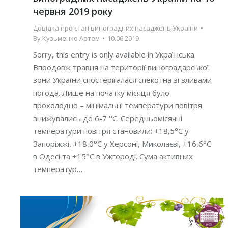
червня 2019 року
Довідка про стан виноградних насаджень України
By
Кузьменко Артем
10.06.2019
Sorry, this entry is only available in Українська.
Впродовж травня на території виноградарської
зони України спостерігалася спекотна зі зливами
погода. Лише на початку місяця було
прохолодно – мінімальні температури повітря
знижувались до 6-7 °С. Середньомісячні
температури повітря становили: +18,5°С у
Запоріжжі, +18,0°С у Херсоні, Миколаєві, +16,6°С
в Одесі та +15°С в Ужгороді. Сума активних
температур…