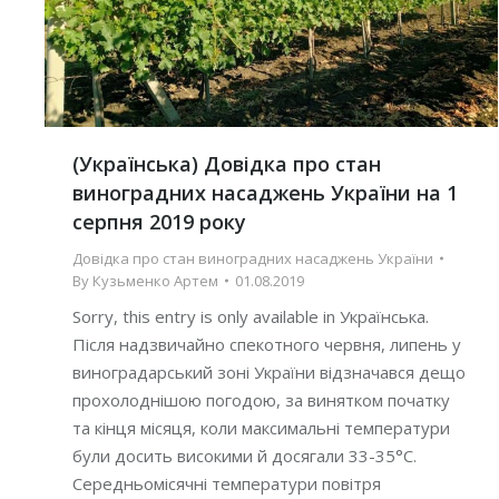
(Українська) Довідка про стан
виноградних насаджень України на 1
серпня 2019 року
Довідка про стан виноградних насаджень України
By
Кузьменко Артем
01.08.2019
Sorry, this entry is only available in Українська.
Після надзвичайно спекотного червня, липень у
виноградарський зоні України відзначався дещо
прохолоднішою погодою, за винятком початку
та кінця місяця, коли максимальні температури
були досить високими й досягали 33-35°С.
Середньомісячні температури повітря