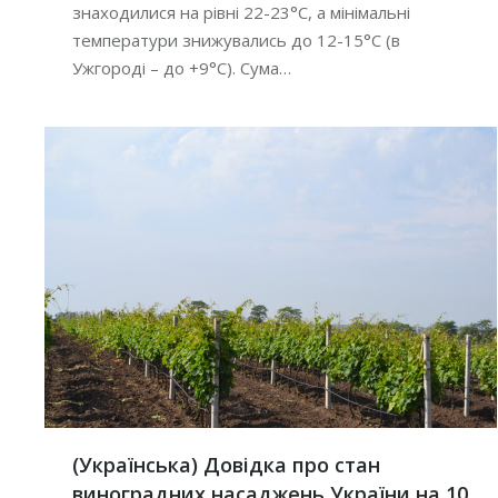
знаходилися на рівні 22-23°С, а мінімальні
температури знижувались до 12-15°С (в
Ужгороді – до +9°С). Сума…
(Українська) Довідка про стан
виноградних насаджень України на 10