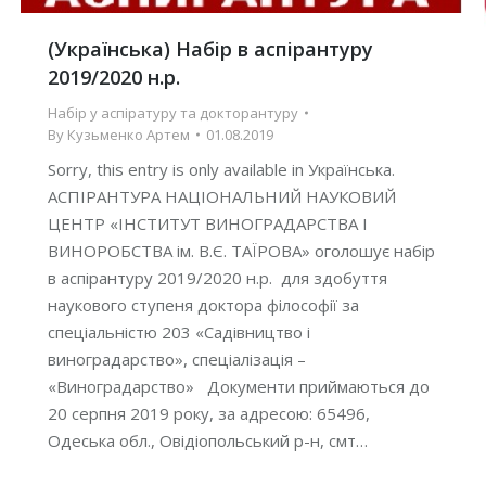
(Українська) Набір в аспірантуру
2019/2020 н.р.
Набір у аспіратуру та докторантуру
By
Кузьменко Артем
01.08.2019
Sorry, this entry is only available in Українська.
АСПІРАНТУРА НАЦІОНАЛЬНИЙ НАУКОВИЙ
ЦЕНТР «ІНСТИТУТ ВИНОГРАДАРСТВА І
ВИНОРОБСТВА ім. В.Є. ТАЇРОВА» оголошує набір
в аспірантуру 2019/2020 н.р. для здобуття
наукового ступеня доктора філософії за
спеціальністю 203 «Садівництво і
виноградарство», спеціалізація –
«Виноградарство» Документи приймаються до
20 серпня 2019 року, за адресою: 65496,
Одеська обл., Овідіопольський р-н, смт…