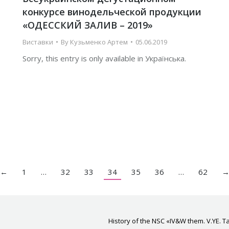
конкурсе винодельческой продукции
«ОДЕССКИЙ ЗАЛИВ – 2019»
Виставки
By
Кузьменко Артем
05.06.2019
Sorry, this entry is only available in Українська.
←
1
…
32
33
34
35
36
…
62
History of the NSC «IV&W them. V.YE. T