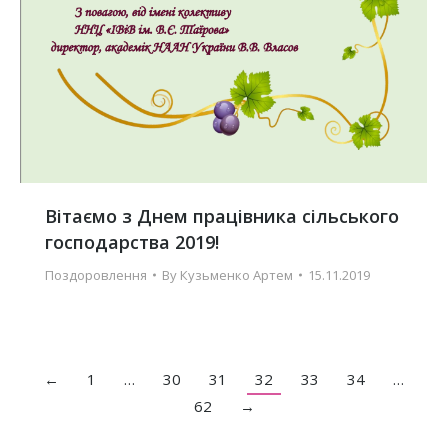
Вітаємо з Днем працівника сільського
господарства 2019!
Поздоровлення
By
Кузьменко Артем
15.11.2019
←
1
…
30
31
32
33
34
…
62
→