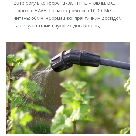
2016 року в конференц-залі ННЦ «ІВіВ ім. В.Є.
Таїрова» НААН. Початок роботи о 10:00. Мета
читань: обмін інформацією, практичним досвідом
та результатами наукових досліджень,…