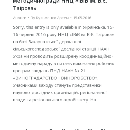
методичної ради ННЦ «ІВіВ ім. В.Є.
Таїрова»
Анонси
By
Кузьменко Артем
15.05.2016
Sorry, this entry is only available in Українська. 15-
16 червня 2016 року ННЦ «ІВіВ ім. В.Є. Таїрова»
на базі Закарпатської державної
сільськогосподарської дослідної станції НААН
України проводить розширену координаційно-
методичну нараду з питань виконання робочих
програм завдань ПНД НААН № 21
«ВИНОГРАДАРСТВО І ВИНОРОБСТВО».
Учасниками заходу стануть представники
науково-дослідних організацій, регіональної
влади та регіонального агробізнесу. На…