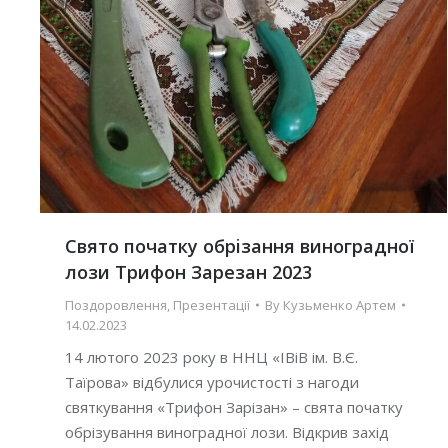
Cвято початку обрiзання виноградної
лози Трифон Зарезан 2023
Поздоровлення
,
Презентації
By
Кузьменко Артем
14.02.2023
14 лютого 2023 року в ННЦ «ІВіВ ім. В.Є.
Таїрова» відбулися урочистості з нагоди
святкування «Трифон Зарізан» – свята початку
обрізування виноградної лози. Відкрив захід