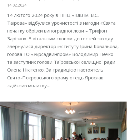
14.02.2024
14 лютого 2024 року в ННЦ «ІВіВ ім. В.Є.
Таїрова» відбулися урочистості з нагоди «Свята
початку обрізки виноградної лози – Трифон
Зарізан». З вітальним словом до гостей заходу
звернулися директор інституту Ірина Ковальова,
голова ГО «Укрсадвинпром» Володимир Печко
та заступник голови Таїровської селищної ради
Олена Нікітенко. За традицією настоятель
Свято-Покровського храму отець Ярослав
здійснив молитву…