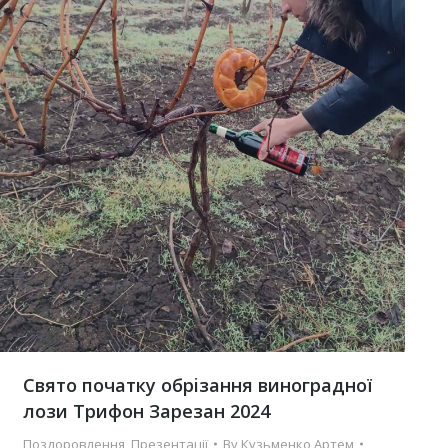
Cвято початку обрiзання виноградної
лози Трифон Зарезан 2024
Поздоровлення
,
Презентації
By
Кузьменко Артем