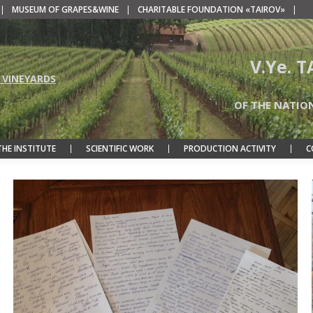
|
MUSEUM OF GRAPES&WINE
|
CHARITABLE FOUNDATION «TAIROV»
|
V.Ye. 
 VINEYARDS
OF THE NATIO
THE INSTITUTE
SCIENTIFIC WORK
PRODUCTION ACTIVITY
C