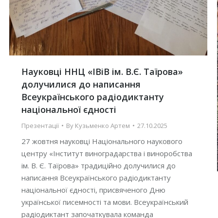
Науковці ННЦ «ІВіВ ім. В.Є. Таїрова»
долучилися до написання
Всеукраїнського радіодиктанту
національної єдності
Презентації
By
Кузьменко Артем
27.10.2025
27 жовтня науковці Національного наукового
центру «Інститут виноградарства і виноробства
ім. В. Є. Таїрова» традиційно долучилися до
написання Всеукраїнського радіодиктанту
національної єдності, присвяченого Дню
української писемності та мови. Всеукраїнський
радіодиктант започаткувала команда