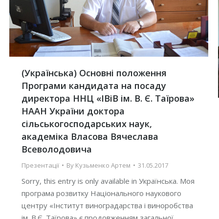
(Українська) Основні положення
Програми кандидата на посаду
директора ННЦ «ІВіВ ім. В. Є. Таїрова»
НААН України доктора
сільськогосподарських наук,
академіка Власова Вячеслава
Всеволодовича
Презентації
By
Кузьменко Артем
31.05.2017
Sorry, this entry is only available in Українська. Моя
програма розвитку Національного наукового
центру «Інститут виноградарства і виноробства
ім. В.Є. Таїрова» є продовженням загальної