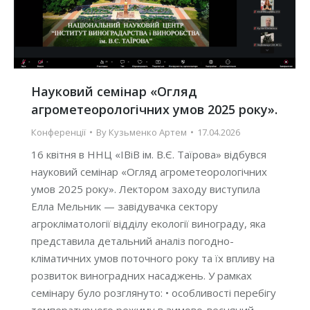
Науковий семінар «Огляд
агрометеорологічних умов 2025 року».
Конференції
By
Кузьменко Артем
17.04.2026
16 квітня в ННЦ «ІВіВ ім. В.Є. Таїрова» відбувся
науковий семінар «Огляд агрометеорологічних
умов 2025 року». Лектором заходу виступила
Елла Мельник — завідувачка сектору
агрокліматології відділу екології винограду, яка
представила детальний аналіз погодно-
кліматичних умов поточного року та їх впливу на
розвиток виноградних насаджень. У рамках
семінару було розглянуто: • особливості перебігу