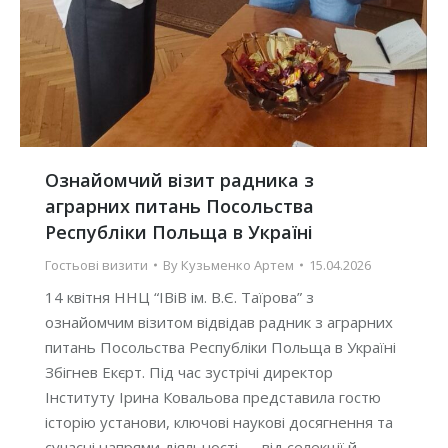
Ознайомчий візит радника з
аграрних питань Посольства
Республіки Польща в Україні
Гостьові визити
By
Кузьменко Артем
15.04.2026
14 квітня ННЦ “ІВіВ ім. В.Є. Таїрова” з
ознайомчим візитом відвідав радник з аграрних
питань Посольства Республіки Польща в Україні
Збігнев Екєрт. Під час зустрічі директор
Інституту Ірина Ковальова представила гостю
історію установи, ключові наукові досягнення та
сучасні напрями діяльності — від селекції й