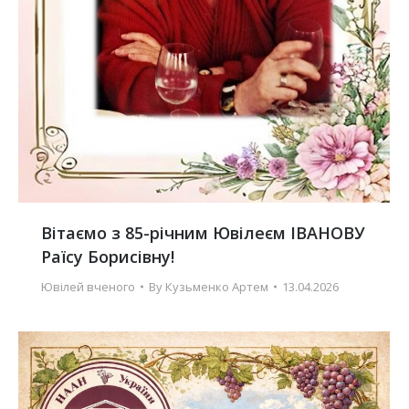
Вітаємо з 85-річним Ювілеєм ІВАНОВУ
Раїсу Борисівну!
Ювілей вченого
By
Кузьменко Артем
13.04.2026