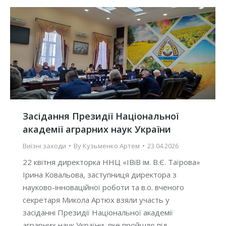
Засідання Президії Національної
академії аграрних наук України
Виїзні заходи
By
Кузьменко Артем
23.04.2026
22 квітня директорка ННЦ «ІВіВ ім. В.Є. Таїрова»
Ірина Ковальова, заступниця директора з
науково-інноваційної роботи та в.о. вченого
секретаря Микола Артюх взяли участь у
засіданні Президії Національної академії
аграрних наук України, яке пройшло під