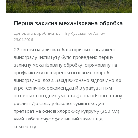
Перша захисна механізована обробка
Допомога виробництву
By
Кузьменко Артем
23.04.2026
22 квітня на ділянках багаторічних насаджень
винограду Інституту було проведено першу
захисну механізовану обробку, спрямовану на
профілактику поширення основних хвороб
виноградної лози. Захід виконано відповідно до
агротехнічних рекомендацій з урахуванням
поточних погодних умов та фенологічного стану
рослин. До складу бакової суміші входив
препарат на основі хлорокису купруму (350 г/л),
який забезпечує ефективний захист від
комплексу…