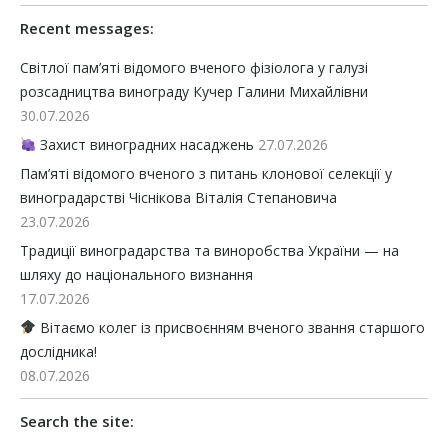
Recent messages:
Світлої пам’яті відомого вченого фізіолога у галузі
розсадництва винограду Кучер Галини Михайлівни
30.07.2026
Захист виноградних насаджень
27.07.2026
Пам’яті відомого вченого з питань клонової селекції у
виноградарстві Чіснікова Віталія Степановича
23.07.2026
Традиції виноградарства та виноробства України — на
шляху до національного визнання
17.07.2026
Вітаємо колег із присвоєнням вченого звання старшого
дослідника!
08.07.2026
Search the site: