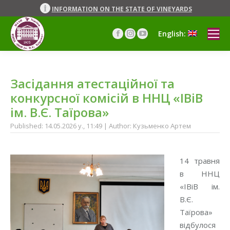
INFORMATION ON THE STATE OF VINEYARDS
English:
Facebook
Instagram
YouTube
page
page
page
opens
opens
opens
in
in
in
Засідання атестаційної та
new
new
new
window
window
window
конкурсної комісій в ННЦ «ІВіВ
ім. В.Є. Таїрова»
Published: 14.05.2026 y., 11:49 | Author: Кузьменко Артем
14 травня
в ННЦ
«ІВіВ ім.
В.Є.
Таїрова»
відбулося