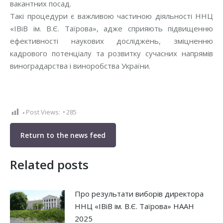
вакантних посад.
Такі процедури є важливою частиною діяльності ННЦ
«ІВіВ ім. В.Є. Таїрова», адже сприяють підвищенню
ефективності наукових досліджень, зміцненню
кадрового потенціалу та розвитку сучасних напрямів
виноградарства і виноробства України.
Post Views:
285
Return to the news feed
Related posts
Про результати виборів директора
ННЦ «ІВіВ ім. В.Є. Таїрова» НААН
2025