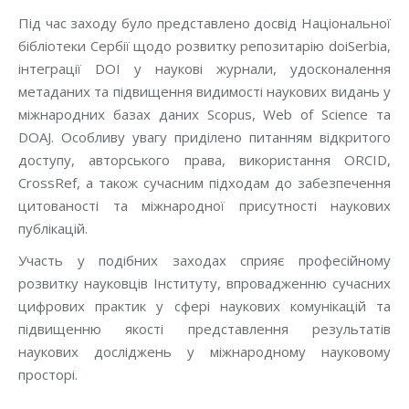
Під час заходу було представлено досвід Національної
бібліотеки Сербії щодо розвитку репозитарію doiSerbia,
інтеграції DOI у наукові журнали, удосконалення
метаданих та підвищення видимості наукових видань у
міжнародних базах даних Scopus, Web of Science та
DOAJ. Особливу увагу приділено питанням відкритого
доступу, авторського права, використання ORCID,
CrossRef, а також сучасним підходам до забезпечення
цитованості та міжнародної присутності наукових
публікацій.
Участь у подібних заходах сприяє професійному
розвитку науковців Інституту, впровадженню сучасних
цифрових практик у сфері наукових комунікацій та
підвищенню якості представлення результатів
наукових досліджень у міжнародному науковому
просторі.