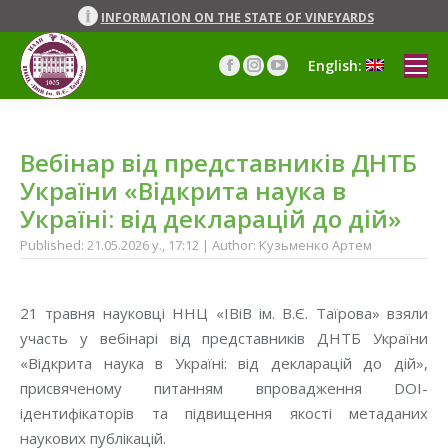
INFORMATION ON THE STATE OF VINEYARDS
English:
Facebook
Instagram
YouTube
page
page
page
opens
opens
opens
in
in
in
Вебінар від представників ДНТБ
new
new
new
window
window
window
України «Відкрита наука в
Україні: від декларацій до дій»
Published: 21.05.2026 y., 17:12 | Author: Кузьменко Артем
21 травня науковці ННЦ «ІВіВ ім. В.Є. Таїрова» взяли
участь у вебінарі від представників ДНТБ України
«Відкрита наука в Україні: від декларацій до дій»,
присвяченому питанням впровадження DOI-
ідентифікаторів та підвищення якості метаданих
наукових публікацій.