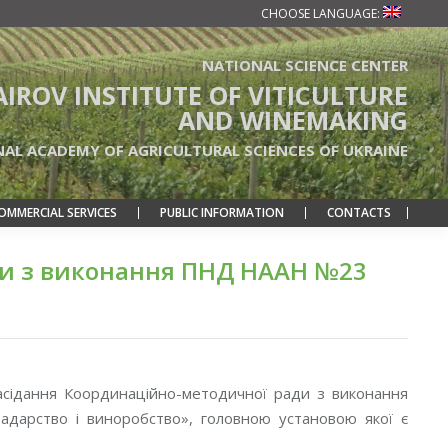
CHOOSE LANGUAGE:
NATIONAL SCIENCE CENTER
TAIROV INSTITUTE OF VITICULTURE
AND WINEMAKING
NAL ACADEMY OF AGRICULTURAL SCIENCES OF UKRAINE
OMMERCIAL SERVICES
PUBLIC INFORMATION
CONTACTS
ди з виконання ПНД НААН №23
асідання Координаційно-методичної ради з виконання
арство і виноробство», головною установою якої є