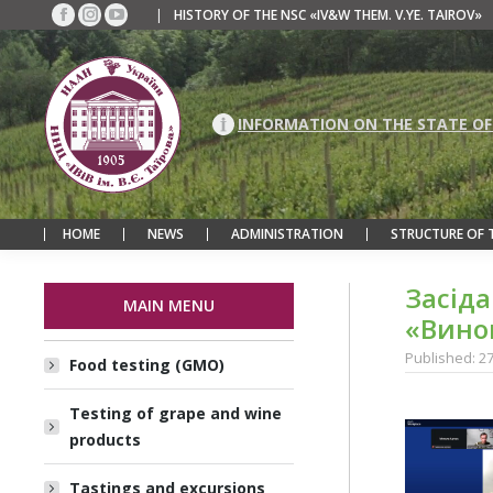
|
HISTORY OF THE NSC «IV&W THEM. V.YE. TAIROV»
Facebook
Instagram
YouTube
page
page
page
opens
opens
opens
in
in
in
new
new
new
INFORMATION ON THE STATE OF
window
window
window
HOME
NEWS
ADMINISTRATION
STRUCTURE OF 
Засід
MAIN MENU
«Вино
Published: 2
Food testing (GMO)
Testing of grape and wine
products
Tastings and excursions