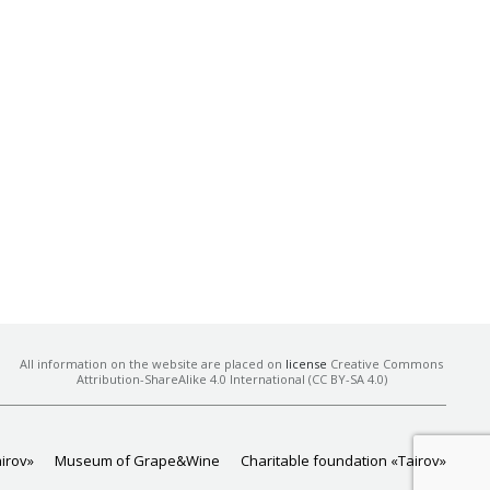
All information on the website are placed on
license
Creative Commons
Attribution-ShareAlike 4.0 International (CC BY-SA 4.0)
airov»
Museum of Grape&Wine
Charitable foundation «Tairov»