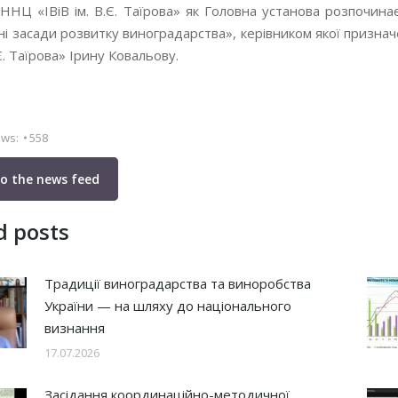
 ННЦ «ІВіВ ім. В.Є. Таїрова» як Головна установа розпочи
ні засади розвитку виноградарства», керівником якої призна
.Є. Таїрова» Ірину Ковальову.
ews:
558
to the news feed
d posts
Традиції виноградарства та виноробства
України — на шляху до національного
визнання
17.07.2026
Засідання координаційно-методичної