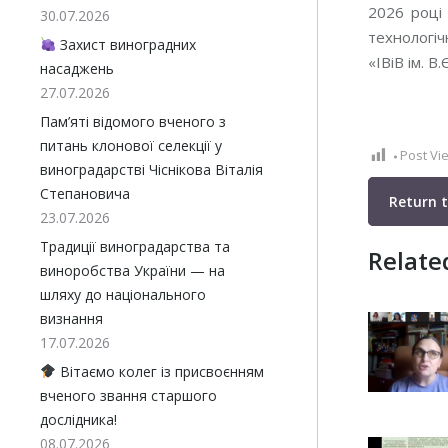
2026 році
30.07.2026
технологіч
Захист виноградних
«ІВіВ ім. В
насаджень
27.07.2026
Пам’яті відомого вченого з
питань клонової селекції у
Post Vi
виноградарстві Чіснікова Віталія
Степановича
Return 
23.07.2026
Традиції виноградарства та
Relate
виноробства України — на
шляху до національного
визнання
17.07.2026
Вітаємо колег із присвоєнням
вченого звання старшого
дослідника!
08.07.2026