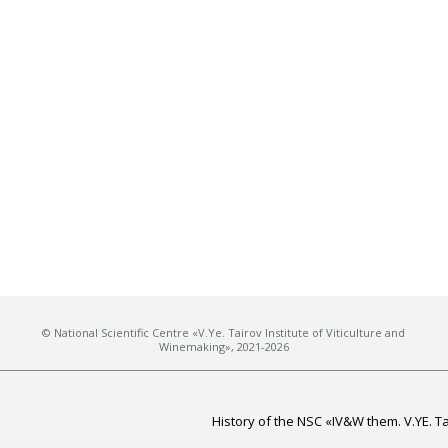
© National Scientific Centre «V.Ye. Tairov Institute of Viticulture and
Winemaking», 2021-2026
History of the NSC «IV&W them. V.YE. T