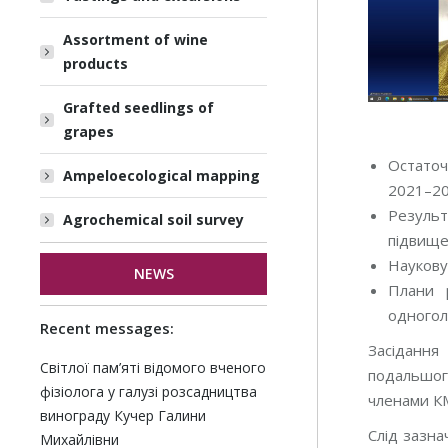
Assortment of wine
products
Grafted seedlings of
grapes
Остаточ
Ampeloecological mapping
2021–20
Результ
Agrochemical soil survey
підвище
Наукову
NEWS
Плани 
одногол
Recent messages:
Засідання
Світлої пам’яті відомого вченого
подальшого
фізіолога у галузі розсадництва
членами К
винограду Кучер Галини
Слід зазна
Михайлівни