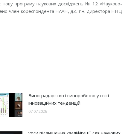
нає нову програму наукових досліджень № 12 «Науково-
чено член-кореспондента НААН, д.с.-г.н. директора ННЦ
Виноградарство і виноробство у світі
інноваційних тенденцій
07.07.2026
урси підвищення кваліфікації для наукових