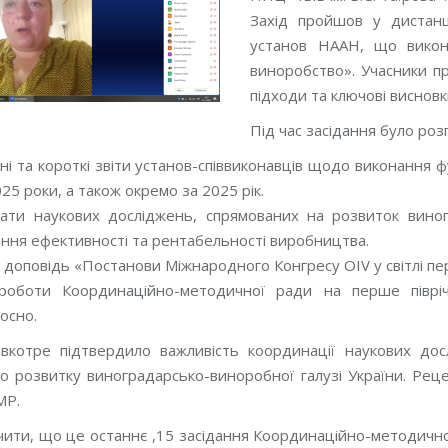
Захід пройшов у дистанц
установ НААН, що викон
виноробство». Учасники пр
підходи та ключові виснов
Під час засідання було роз
ні та короткі звіти установ-співвиконавців щодо виконанн
25 роки, а також окремо за 2025 рік.
ати наукових досліджень, спрямованих на розвиток виногр
ння ефективності та рентабельності виробництва.
 доповідь «Постанови Міжнародного Конгресу OIV у світлі пе
роботи Координаційно-методичної ради на перше півріч
осно.
 вкотре підтвердило важливість координації наукових дос
 розвитку виноградарсько-виноробної галузі України. Реце
МР.
чити, що це останнє ,15 засідання Координаційно-методичн