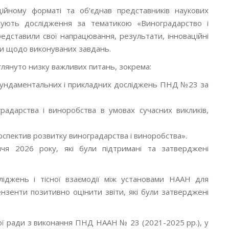
ійному форматі та об’єднав представників наукових
ують дослідження за тематикою «Виноградарство і
едставили свої напрацювання, результати, інноваційні
ки щодо виконуваних завдань.
глянуто низку важливих питань, зокрема:
я фундаментальних і прикладних досліджень ПНД №23 за
адарства і виноробства в умовах сучасних викликів,
рспектив розвитку виноградарства і виноробства».
чя 2026 року, які були підтримані та затверджені
ліджень і тісної взаємодії між установами НААН для
нзенти позитивно оцінити звіти, які були затверджені
ої ради з виконання ПНД НААН № 23 (2021-2025 рр.), у