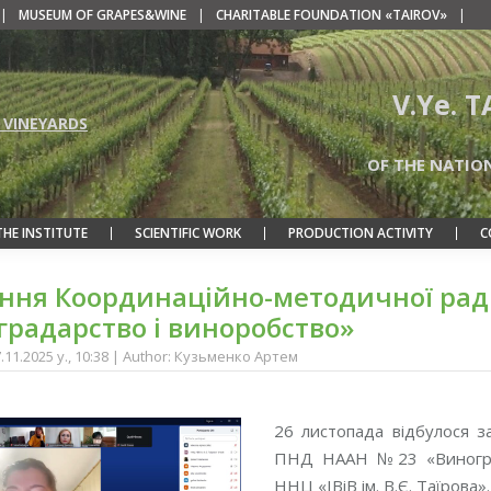
|
MUSEUM OF GRAPES&WINE
|
CHARITABLE FOUNDATION «TAIROV»
|
V.Ye. 
 VINEYARDS
OF THE NATIO
THE INSTITUTE
SCIENTIFIC WORK
PRODUCTION ACTIVITY
C
ання Координаційно-методичної ра
градарство і виноробство»
7.11.2025 y., 10:38 | Author: Кузьменко Артем
26 листопада відбулося з
ПНД НААН №23 «Виноград
ННЦ «ІВіВ ім. В.Є. Таїрова».