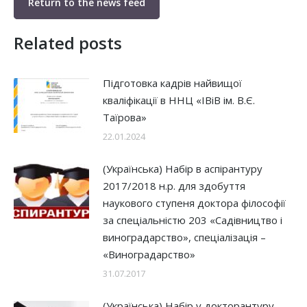
Return to the news feed
Related posts
Підготовка кадрів найвищої
кваліфікації в ННЦ «ІВіВ ім. В.Є.
Таїрова»
22.01.2024
(Українська) Набір в аспірантуру
2017/2018 н.р. для здобуття
наукового ступеня доктора філософії
за спеціальністю 203 «Садівництво і
виноградарство», спеціалізація –
«Виноградарство»
31.07.2017
(Українська) Набір у докторантуру