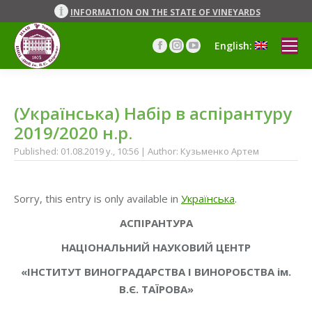
INFORMATION ON THE STATE OF VINEYARDS
English:
Facebook
Instagram
YouTube
page
page
page
opens
opens
opens
in
in
in
(Українська) Набір в аспірантуру
new
new
new
window
window
window
2019/2020 н.р.
Published: 01.08.2019 y., 10:56 | Author: Кузьменко Артем
Sorry, this entry is only available in
Українська
.
АСПІРАНТУРА
НАЦІОНАЛЬНИЙ НАУКОВИЙ ЦЕНТР
«ІНСТИТУТ ВИНОГРАДАРСТВА І ВИНОРОБСТВА ім.
В.Є. ТАЇРОВА»