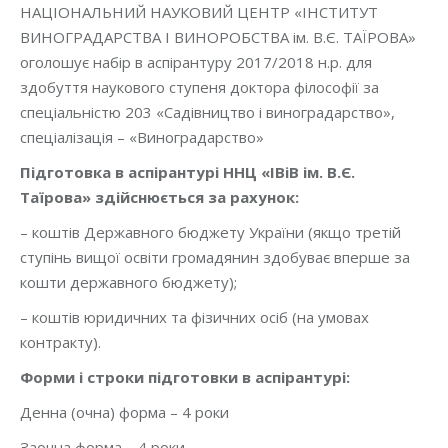
НАЦІОНАЛЬНИЙ НАУКОВИЙ ЦЕНТР «ІНСТИТУТ
ВИНОГРАДАРСТВА І ВИНОРОБСТВА ім. В.Є. ТАЇРОВА»
оголошує набір в аспірантуру 2017/2018 н.р. для
здобуття наукового ступеня доктора філософії за
спеціальністю 203 «Садівництво і виноградарство»,
спеціалізація – «Виноградарство»
Підготовка в аспірантурі ННЦ «ІВіВ ім. В.Є.
Таїрова» здійснюється за рахунок:
– коштів Державного бюджету України (якщо третій
ступінь вищої освіти громадянин здобуває вперше за
кошти державного бюджету);
– коштів юридичних та фізичних осіб (на умовах
контракту).
Форми і строки підготовки в аспірантурі:
Денна (очна) форма – 4 роки
Заочна форма – 4 роки.