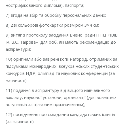
нострифікованого диплома), паспорта;
7) згода на збір та обробку персональних даних;
8) дві кольорові фотокартки розміром 3×4 см;
9) витяг з протоколу засідання Вченої ради ННЦ «ІВіВ
ім. В.Є. Таїрова» для осіб, які мають рекомендацію до
аспірантури;
10) оригінали або завірені копії нагород, отриманих за
підсумками міжнародних, всеукраїнських студентських
конкурсів НДР, олімпіад та наукових конференцій (за
наявності);
11) подання в аспірантуру від вищого навчального
закладу, наукової установи, організації (для зовнішніх
вступників за цільовим призначенням);
12) посвідчення про складання кандидатських іспитів
(за наявності);