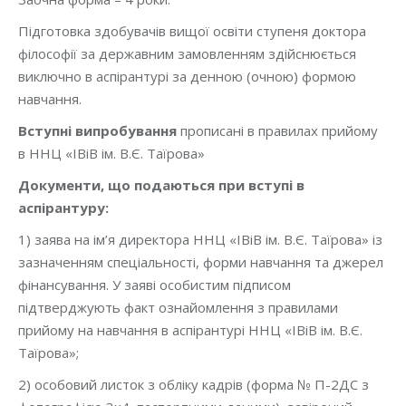
Підготовка здобувачів вищої освіти ступеня доктора
філософії за державним замовленням здійснюється
виключно в аспірантурі за денною (очною) формою
навчання.
Вступні випробування
прописані в правилах прийому
в ННЦ «ІВіВ ім. В.Є. Таїрова»
Документи, що подаються при вступі в
аспірантуру:
1) заява на ім’я директора ННЦ «ІВіВ ім. В.Є. Таїрова» із
зазначенням спеціальності, форми навчання та джерел
фінансування. У заяві особистим підписом
підтверджують факт ознайомлення з правилами
прийому на навчання в аспірантурі ННЦ «ІВіВ ім. В.Є.
Таїрова»;
2) особовий листок з обліку кадрів (форма № П-2ДС з