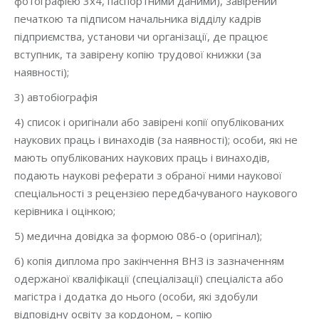
фотографією 3х4, паспортними даними), завірений
печаткою та підписом начальника відділу кадрів
підприємства, установи чи організації, де працює
вступник, та завірену копію трудової книжки (за
наявності);
3) автобіографія
4) список і оригінали або завірені копії опублікованих
наукових праць і винаходів (за наявності); особи, які не
мають опублікованих наукових праць і винаходів,
подають наукові реферати з обраної ними наукової
спеціальності з рецензією передбачуваного наукового
керівника і оцінкою;
5) медична довідка за формою 086-о (оригінал);
6) копія диплома про закінчення ВНЗ із зазначенням
одержаної кваліфікації (спеціалізації) спеціаліста або
магістра і додатка до нього (особи, які здобули
відповідну освіту за кордоном, – копію