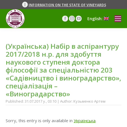
INFORMATION ON THE STATE OF VINEYARDS
English:
Facebook
Instagram
YouTube
page
page
page
opens
opens
opens
in
in
in
(Українська) Набір в аспірантуру
new
new
new
window
window
window
2017/2018 н.р. для здобуття
наукового ступеня доктора
філософії за спеціальністю 203
«Садівництво і виноградарство»,
спеціалізація –
«Виноградарство»
Published: 31.07.2017 y., 03:10 | Author: Кузьменко Артем
Sorry, this entry is only available in
Українська
.