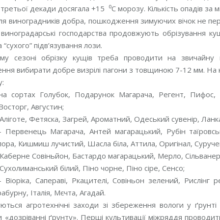
 третьої декади досягала +15 ⁰С морозу. Кількість опадів за м
я виноградників добра, пошкодження зимуючих вічок не пер
виноградарські господарства продовжують обрізування кущі
 “сухого” підв’язування лози.
му сезоні обрізку кущів треба проводити на звичайну
ня вибирати добре визрілі пагони з товщиною 7-12 мм. На к
у:
 на сортах Голубок, Подарунок Магарача, Регент, Пифос, 
Восторг, Августин;
– Аліготе, Фетяска, Загрей, Ароматний, Одеський сувенір, Лан
 – Первенець Магарача, Антей магарацький, Рубін таїровс
лора, Кишмиш лучистий, Шасла біла, Аттила, Оригінал, Суруче
– Каберне Совіньйон, Бастардо магарацький, Мерло, Сільванер
 Сухолиманський білий, Піно чорне, Піно сіре, Сенсо;
– Віоріка, Сапераві, Ркацителі, Совіньон зелений, Рислінг
абурну, Італія, Мєчта, Агадай.
ються агротехнічні заходи зі збереження вологи у ґрунті
и «дозріванні ґрунту». Перші культивації міжряддя проводит