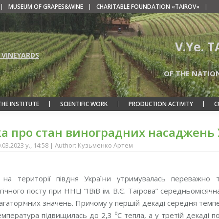
|
MUSEUM OF GRAPES&WINE
|
CHARITABLE FOUNDATION «TAIROV»
|
V.Ye. 
 VINEYARDS
OF THE NATIO
THE INSTITUTE
SCIENTIFIC WORK
PRODUCTION ACTIVITY
C
а про стан виноградних насаджень У
0.03.2023 y., 14:58 | Author: Кузьменко Артем
на території півдня України утримувалась переважно 
ічного посту при ННЦ “ІВіВ ім. В.Є. Таїрова” середньомісячн
агаторічних значень. Причому у першій декаді середня темпер
мпература підвищилась до 2,3 ⁰С тепла, а у третій декаді п