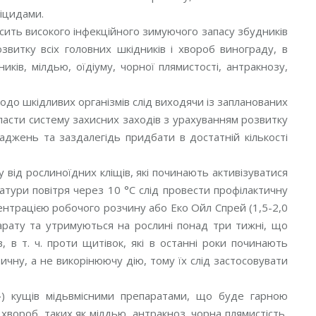
біцидами.
ить високого інфекційного зимуючого запасу збудників
звитку всіх головних шкідників і хвороб винограду, в
иків, мілдью, оїдіуму, чорної плямистості, антракнозу,
одо шкідливих організмів слід виходячи із запланованих
ласти систему захисних заходів з урахуванням розвитку
аджень та заздалегідь придбати в достатній кількості
 від рослиноїдних кліщів, які починають активізуватися
тури повітря через 10 °С слід провести профілактичну
ентрацією робочого розчину або Еко Ойл Спрей (1,5-2,0
парату та утримуються на рослині понад три тижні, що
 в т. ч. проти щитівок, які в останні роки починають
чну, а не викорінюючу дію, тому їх слід застосовувати
») кущів мідьвмісними препаратами, що буде гарною
вороб, таких як мілдью, антракноз, чорна плямистість,