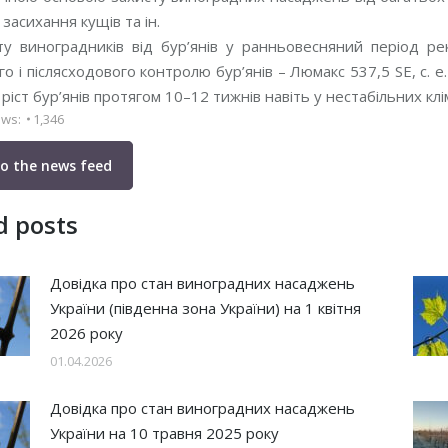
 засихання кущів та ін.
ту виноградників від бур’янів у ранньовесняний період ре
о і післясходового контролю бур’янів – Люмакс 537,5 SE, с. е.
ріст бур’янів протягом 10–12 тижнів навіть у нестабільних кл
ews:
1,346
to the news feed
d posts
Довідка про стан виноградних насаджень
України (південна зона України) на 1 квітня
2026 року
01.04.2026
Довідка про стан виноградних насаджень
України на 10 травня 2025 року