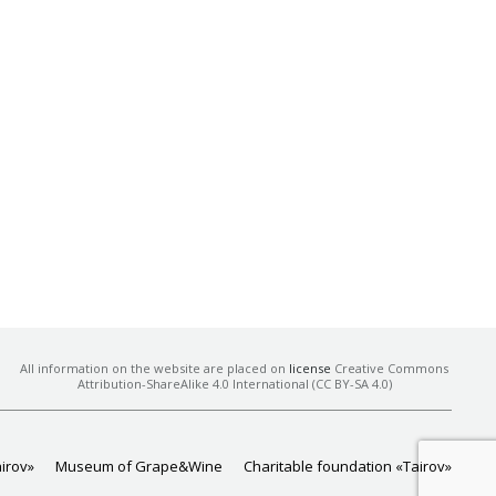
All information on the website are placed on
license
Creative Commons
Attribution-ShareAlike 4.0 International (CC BY-SA 4.0)
airov»
Museum of Grape&Wine
Charitable foundation «Tairov»