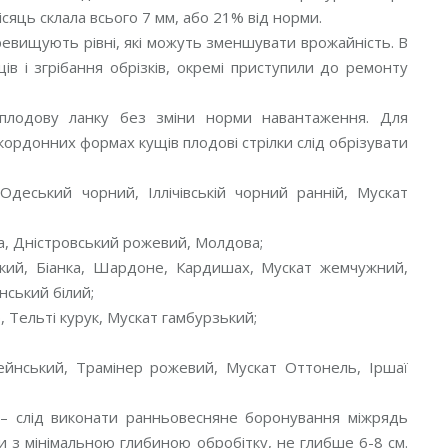
ісяць склала всього 7 мм, або 21% від норми.
евищують рівні, які можуть зменшувати врожайність. В
в і згрібання обрізків, окремі приступили до ремонту
 плодову ланку без зміни норми навантаження. Для
ордонних формах кущів плодові стрілки слід обрізувати
Одеський чорний, Іллічівській чорний ранній, Мускат
ка, Дністровський рожевий, Молдова;
ький, Біанка, Шардоне, Кардишах, Мускат жемчужний,
нський білий;
, Тельті курук, Мускат гамбурзький;
 рейнський, Трамінер рожевий, Мускат Оттонель, Іршаї
 – слід виконати ранньовесняне боронування міжрядь
и з мінімальною глибиною обробітку, не глибше 6-8 см.