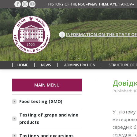
|
HISTORY OF THE NSC «IV&W THEM. V.YE. TAIROV»
Facebook
Instagram
YouTube
page
page
page
opens
opens
opens
in
in
in
new
new
new
INFORMATION ON THE STATE OF
window
window
window
HOME
NEWS
ADMINISTRATION
STRUCTURE OF 
Довідк
MAIN MENU
Published: 1
Food testing (GMO)
У лютому 
Testing of grape and wine
метеоролог
products
середніх б
середня те
Tastings and excursions