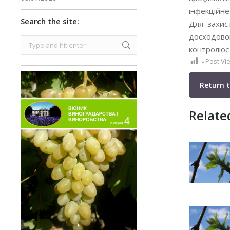
інфекційне
Search the site:
Для захис
досходовог
Search:
контролює 
Post Vi
Return 
Relate