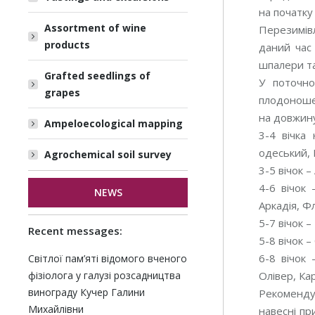
на початку
Assortment of wine
Перезимівл
products
даний час 
шпалери та
Grafted seedlings of
У поточно
grapes
плодоношен
на довжин
Ampeloecological mapping
3-4 вічка
одеський, 
Agrochemical soil survey
3-5 вічок 
4-6 вічок
NEWS
Аркадія, Ф
5-7 вічок 
Recent messages:
5-8 вічок –
6-8 вічок 
Світлої пам’яті відомого вченого
фізіолога у галузі розсадництва
Олівер, Кар
винограду Кучер Галини
Рекоменду
Михайлівни
навесні пр