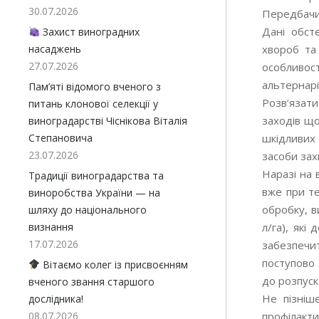
30.07.2026
Передбачит
Дані обсте
Захист виноградних
насаджень
хвороб та 
27.07.2026
особливост
альтернарі
Пам’яті відомого вченого з
Розв’язати
питань клонової селекції у
заходів що
виноградарстві Чіснікова Віталія
Степановича
шкідливих 
23.07.2026
засоби зах
Наразі на 
Традиції виноградарства та
вже при те
виноробства України — на
обробку, в
шляху до національного
визнання
л/га), які
17.07.2026
забезпечит
поступово 
Вітаємо колег із присвоєнням
до розпуск
вченого звання старшого
Не пізніш
дослідника!
08.07.2026
профілакти