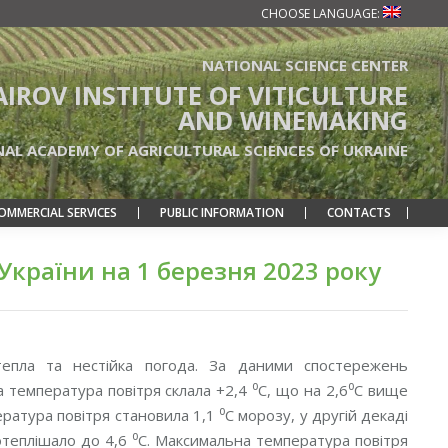
CHOOSE LANGUAGE:
NATIONAL SCIENCE CENTER
TAIROV INSTITUTE OF VITICULTURE
AND WINEMAKING
NAL ACADEMY OF AGRICULTURAL SCIENCES OF UKRAINE
OMMERCIAL SERVICES
PUBLIC INFORMATION
CONTACTS
країни на 1 березня 2023 року
тепла та нестійка погода. За даними спостережень
а температура повітря склала +2,4 ⁰С, що на 2,6⁰С вище
атура повітря становила 1,1 ⁰С морозу, у другій декаді
отеплішало до 4,6 ⁰С. Максимальна температура повітря