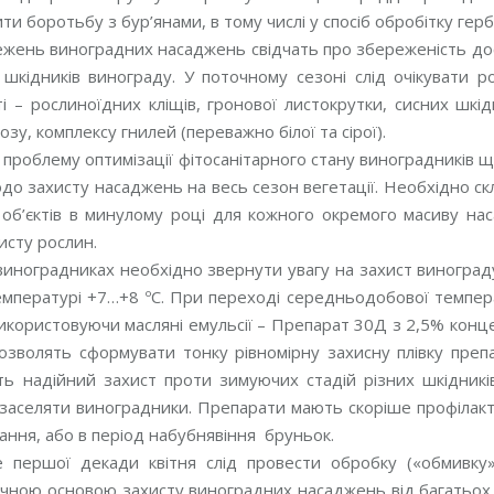
и боротьбу з бур’янами, в тому числі у спосіб обробітку гер
жень виноградних насаджень свідчать про збереженість дос
шкідників винограду. У поточному сезоні слід очікувати ро
і – рослиноїдних кліщів, гронової листокрутки, сисних шкідн
озу, комплексу гнилей (переважно білої та сірої).
 проблему оптимізації фітосанітарного стану виноградників щ
до захисту насаджень на весь сезон вегетації. Необхідно ск
об’єктів в минулому році для кожного окремого масиву нас
исту рослин.
виноградниках необхідно звернути увагу на захист винограду
мпературі +7…+8 ºС. При переході середньодобової темпера
икористовуючи масляні емульсії – Препарат 30Д з 2,5% конц
 дозволять сформувати тонку рівномірну захисну плівку пре
ь надійний захист проти зимуючих стадій різних шкідників,
заселяти виноградники. Препарати мають скоріше профілакти
ання, або в період набубнявіння бруньок.
е першої декади квітня слід провести обробку («обмивку
чною основою захисту виноградних насаджень від багатьох х