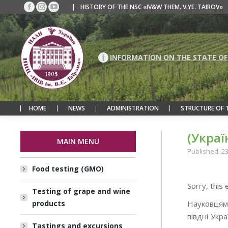
|
HISTORY OF THE NSC «IV&W THEM. V.YE. TAIROV»
Facebook
Instagram
YouTube
page
page
page
opens
opens
opens
in
in
in
new
new
new
INFORMATION ON THE STATE OF
window
window
window
HOME
NEWS
ADMINISTRATION
STRUCTURE OF 
(Украї
MAIN MENU
Published: 2
Food testing (GMO)
Sorry, this 
Testing of grape and wine
products
Науковцями
півдні Укр
Tastings and excursions