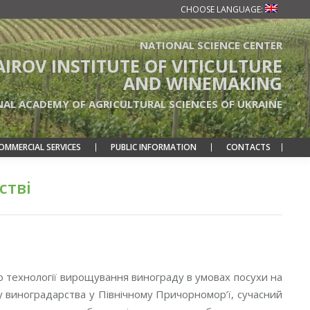
CHOOSE LANGUAGE:
NATIONAL SCIENCE CENTER
TAIROV INSTITUTE OF VITICULTURE
AND WINEMAKING
NAL ACADEMY OF AGRICULTURAL SCIENCES OF UKRAINE
OMMERCIAL SERVICES
PUBLIC INFORMATION
CONTACTS
стві
 технології вирощування винограду в умовах посухи на
ку виноградарства у Північному Причорномор’ї, сучасний