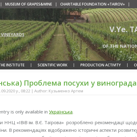
|
MUSEUM OF GRAPES&WINE
|
CHARITABLE FOUNDATION «TAIROV»
|
V.Ye. 
 VINEYARDS
OF THE NATIO
THE INSTITUTE
SCIENTIFIC WORK
PRODUCTION ACTIVITY
C
нська) Проблема посухи у винограда
3.09.2020 y., 08:22 | Author: Кузьменко Артем
entry is only available in
Українська
.
 ННЦ «ІВіВ ім. В.Є. Таїрова» розроблено рекомендації щодо
аїни. В рекомендаціях відображено історичні аспекти розвит