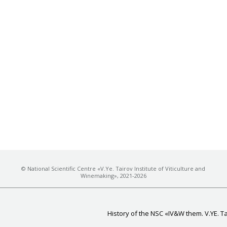
© National Scientific Centre «V.Ye. Tairov Institute of Viticulture and
Winemaking», 2021-2026
History of the NSC «IV&W them. V.YE. T