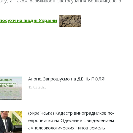
іону, а також особливості застосування безполицевого
осухи на півдні України
Анонс. Запрошуємо на ДЕНЬ ПОЛЯ!
15.03.2023
(Українська) Кадастр виноградников по-
европейски на Одесчине с выделением
ампелоэкологических типов земель