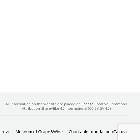
All information on the website are placed on
license
Creative Commons
Attribution-ShareAlike 4.0 International (CC BY-SA 4.0)
airov»
Museum of Grape&Wine
Charitable foundation «Tairov»