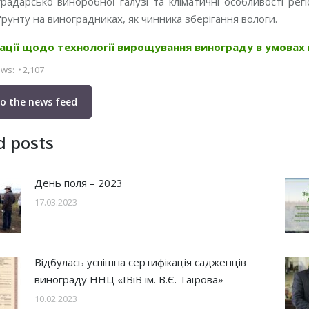
радарсько-виноробної галузі та кліматичні особливості рег
ґрунту на виноградниках, як чинника зберігання вологи.
ції щодо технології вирощування винограду в умовах п
ews:
2,107
to the news feed
d posts
День поля – 2023
17.03.2023
Відбулась успішна сертифікація садженців
винограду ННЦ «ІВіВ ім. В.Є. Таїрова»
10.02.2023