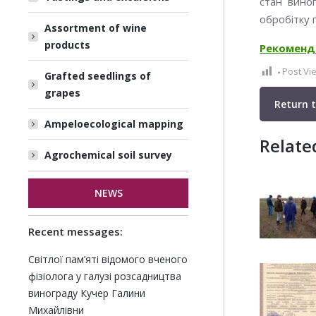
стан виног
обробітку 
Assortment of wine
products
Рекоменда
Post Vi
Grafted seedlings of
grapes
Return 
Ampeloecological mapping
Relate
Agrochemical soil survey
NEWS
Recent messages:
Світлої пам’яті відомого вченого
фізіолога у галузі розсадництва
винограду Кучер Галини
Михайлівни