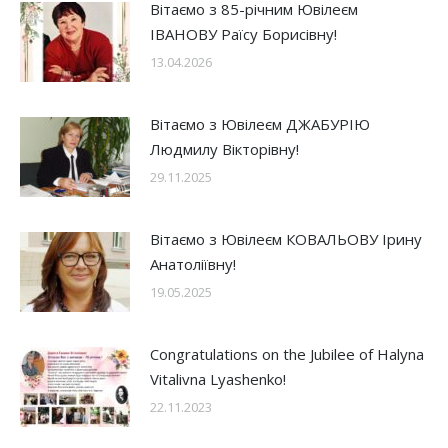
Вітаємо з 85-річним Ювілеєм
ІВАНОВУ Раїсу Борисівну!
13.04.2026
Вітаємо з Ювілеєм ДЖАБУРІЮ
Людмилу Вікторівну!
29.11.2025
Вітаємо з Ювілеєм КОВАЛЬОВУ Ірину
Анатоліївну!
19.05.2025
Congratulations on the Jubilee of Halyna
Vitalivna Lyashenko!
22.11.2023