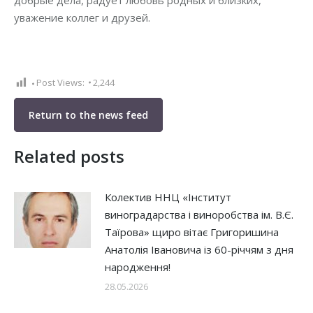
добрые дела, радует любовь родных и близких,
уважение коллег и друзей.
Post Views:
2,244
Return to the news feed
Related posts
Колектив ННЦ «Інститут
виноградарства і виноробства ім. В.Є.
Таїрова» щиро вітає Григоришина
Анатолія Івановича із 60-річчям з дня
народження!
28.05.2026