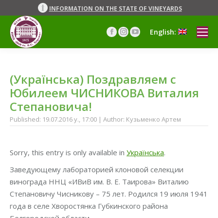
INFORMATION ON THE STATE OF VINEYARDS
English:
Facebook
Instagram
YouTube
page
page
page
opens
opens
opens
in
in
in
(Українська) Поздравляем с
new
new
new
window
window
window
Юбилеем ЧИСНИКОВА Виталия
Степановича!
Published: 19.07.2016 y., 17:00 | Author: Кузьменко Артем
Sorry, this entry is only available in
Українська
.
Заведующему лабораторией клоновой селекции
винограда ННЦ «ИВиВ им. В. Е. Таирова» Виталию
Степановичу Чисникову – 75 лет. Родился 19 июля 1941
года в селе Хворостянка Губкинского района