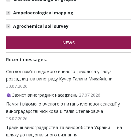
Ampeloecological mapping
Agrochemical soil survey
NEWS
Recent messages:
Світлої пам’яті відомого вченого фізіолога у галузі
розсадництва винограду Кучер Галини Михайлівни
30.07.2026
Захист виноградних насаджень
27.07.2026
Пам’яті відомого вченого з питань клонової селекції у
виноградарстві Чіснікова Віталія Степановича
23.07.2026
Традиції виноградарства та виноробства України — на
шляху до національного визнання