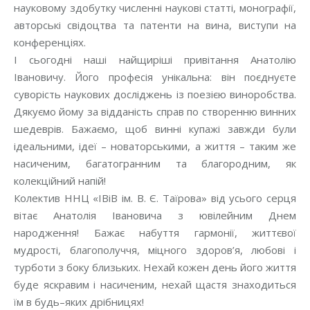
науковому здобутку численні наукові статті, монографії,
авторські свідоцтва та патенти на вина, виступи на
конференціях.
І сьогодні наші найщиріші привітання Анатолію
Івановичу. Його професія унікальна: він поєднуєте
суворість наукових досліджень із поезією виноробства.
Дякуємо йому за відданість справ по створенню винних
шедеврів. Бажаємо, щоб винні купажі завжди були
ідеальними, ідеї – новаторськими, а життя – таким же
насиченим, багатогранним та благородним, як
колекційний напій!
Колектив ННЦ «ІВіВ ім. В. Є. Таїрова» від усього серця
вітає Анатолія Івановича з ювілейним Днем
народження! Бажає набуття гармонії, життєвої
мудрості, благополуччя, міцного здоров’я, любові і
турботи з боку близьких. Нехай кожен день його життя
буде яскравим і насиченим, нехай щастя знаходиться
їм в будь–яких дрібницях!