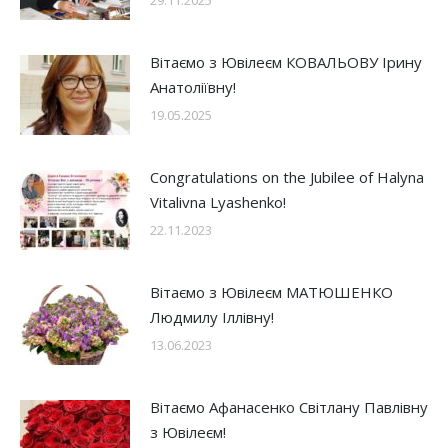
Вітаємо з Ювілеєм КОВАЛЬОВУ Ірину
Анатоліївну!
19.05.2025
Congratulations on the Jubilee of Halyna
Vitalivna Lyashenko!
22.11.2023
Вітаємо з Ювілеєм МАТЮШЕНКО
Людмилу Іллівну!
13.06.2023
Вітаємо Афанасенко Світлану Павлівну
з Ювілеєм!