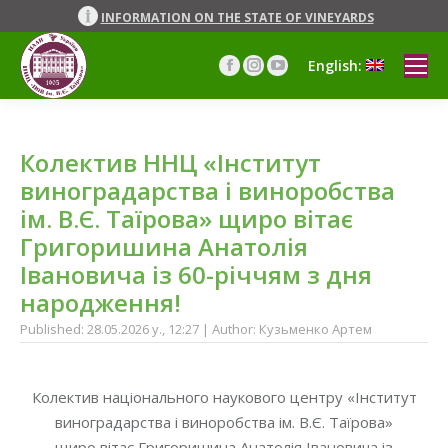
INFORMATION ON THE STATE OF VINEYARDS
English:
Facebook
Instagram
YouTube
page
page
page
opens
opens
opens
in
in
in
Колектив ННЦ «Інститут
new
new
new
window
window
window
виноградарства і виноробства
ім. В.Є. Таїрова» щиро вітає
Григоришина Анатолія
Івановича із 60-річчям з дня
народження!
Published: 28.05.2026 y., 12:27 | Author: Кузьменко Артем
Колектив національного наукового центру «Інститут
виноградарства і виноробства ім. В.Є. Таїрова»
щиро вітає Григоришина Анатолія Івановича із