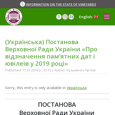
INFORMATION ON THE STATE OF VINEYARDS
English:
Facebook
Instagram
YouTube
page
page
page
opens
opens
opens
in
in
in
(Українська) Постанова
new
new
new
window
window
window
Верховної Ради України «Про
відзначення пам’ятних дат і
ювілеїв у 2019 році»
Published: 17.01.2019 y., 13:15 | Author: Кузьменко Артем
Sorry, this entry is only available in
Українська
.
ПОСТАНОВА
Верховної Ради України