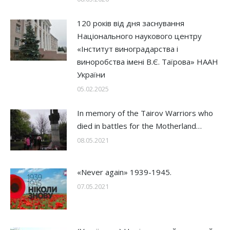
120 років від дня заснування
Національного наукового центру
«Інститут виноградарства і
виноробства імені В.Є. Таїрова» НААН
України
05.02.2025
In memory of the Tairov Warriors who
died in battles for the Motherland…
08.05.2021
«Never again» 1939-1945.
07.05.2021