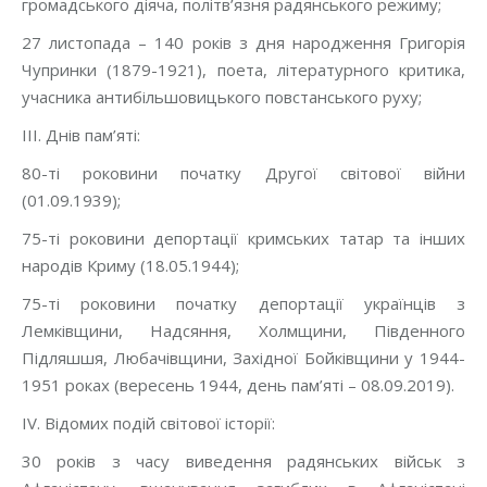
громадського діяча, політв’язня радянського режиму;
27 листопада – 140 років з дня народження Григорія
Чупринки (1879-1921), поета, літературного критика,
учасника антибільшовицького повстанського руху;
III. Днів пам’яті:
80-ті роковини початку Другої світової війни
(01.09.1939);
75-ті роковини депортації кримських татар та інших
народів Криму (18.05.1944);
75-ті роковини початку депортації українців з
Лемківщини, Надсяння, Холмщини, Південного
Підляшшя, Любачівщини, Західної Бойківщини у 1944-
1951 роках (вересень 1944, день пам’яті – 08.09.2019).
IV. Відомих подій світової історії:
30 років з часу виведення радянських військ з