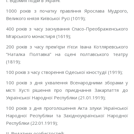
I. Відомих подій в Україні:
1000 років з початку правління Ярослава Мудрого,
Великого князя Київської Русі (1019);
400 років з часу заснування Спасо-Преображенського
Мгарського монастиря (1619);
200 років з часу прем’єри п’єси Івана Котляревського
“Наталка Полтавка” на сцені полтавського театру
(1819);
100 років з часу створення Одеської кіностудії (1919);
100 років з дня ухвалення Всенародними зборами у
місті Хусті рішення про приєднання Закарпаття до
Української Народної Республіки (21.01.1919);
100 років з дня проголошення Акта злуки Української
Народної Республіки та Західноукраїнської Народної
Республіки (22.01.1919);
II. Видатних особистостей: