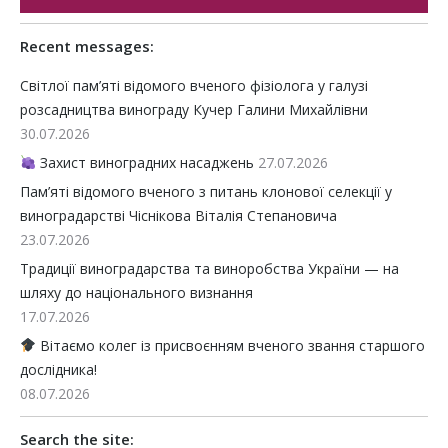
Recent messages:
Світлої пам’яті відомого вченого фізіолога у галузі
розсадництва винограду Кучер Галини Михайлівни
30.07.2026
Захист виноградних насаджень
27.07.2026
Пам’яті відомого вченого з питань клонової селекції у
виноградарстві Чіснікова Віталія Степановича
23.07.2026
Традиції виноградарства та виноробства України — на
шляху до національного визнання
17.07.2026
Вітаємо колег із присвоєнням вченого звання старшого
дослідника!
08.07.2026
Search the site: