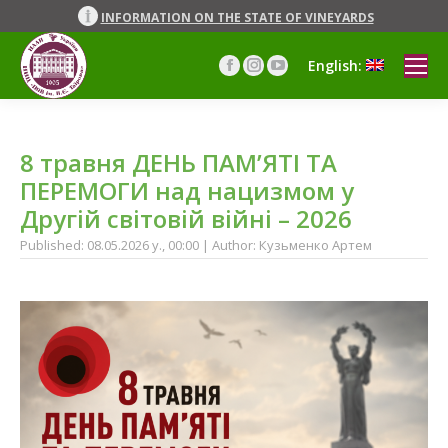
INFORMATION ON THE STATE OF VINEYARDS
English:
Facebook
Instagram
YouTube
page
page
page
opens
opens
opens
in
in
in
8 травня ДЕНЬ ПАМ’ЯТІ ТА
new
new
new
window
window
window
ПЕРЕМОГИ над нацизмом у
Другій світовій війні – 2026
Published: 08.05.2026 y., 00:00 | Author: Кузьменко Артем