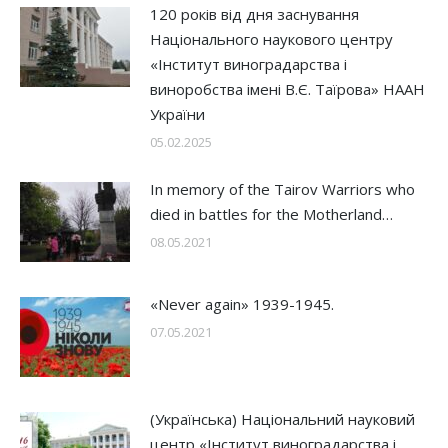
120 років від дня заснування
Національного наукового центру
«Інститут виноградарства і
виноробства імені В.Є. Таїрова» НААН
України
05.02.2025
In memory of the Tairov Warriors who
died in battles for the Motherland…
08.05.2021
«Never again» 1939-1945.
07.05.2021
(Українська) Національний науковий
центр «Інститут виноградарства і