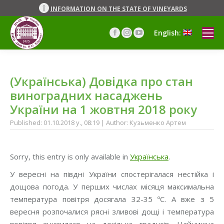
INFORMATION ON THE STATE OF VINEYARDS
English:
Facebook
Instagram
YouTube
page
page
page
opens
opens
opens
in
in
in
(Українська) Довідка про стан
new
new
new
window
window
window
виноградних насаджень
України на 1 жовтня 2018 року
Published: 01.10.2018 y., 08:19 | Author: Кузьменко Артем
Sorry, this entry is only available in
Українська
.
У вересні на півдні України спостерігалася нестійка і
дощова погода. У перших числах місяця максимальна
температура повітря досягала 32-35 ºС. А вже з 5
вересня розпочалися рясні зливові дощі і температура