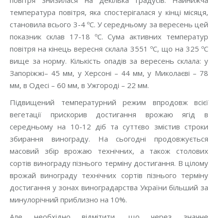
повітря знизилася на декілька градусів. Найнижча
температура повітря, яка спостерігалася у кінці місяця,
становила всього 3-4 ºС. У середньому за вересень цей
показник склав 17-18 ºС. Сума активних температур
повітря на кінець вересня склала 3551 ºС, що на 325 ºС
вище за норму. Кількість опадів за вересень склала: у
Запоріжжі– 45 мм, у Херсоні – 44 мм, у Миколаєві – 78
мм, в Одесі – 60 мм, в Ужгороді – 22 мм.
Підвищений температурний режим впродовж всієї
вегетації прискорив достигання врожаю ягід в
середньому на 10-12 діб та суттєво змістив строки
збирання винограду. На сьогодні продовжується
масовий збір врожаю технічних, а також столових
сортів винограду пізнього терміну достигання. В цілому
врожай винограду технічних сортів пізнього терміну
достигання у зонах виноградарства України більший за
минулорічний приблизно на 10%.
Але необхідно відмітити, що через значне