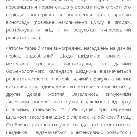
перевищення норми опадів у вересні після спекотного
періоду спостерігається погіршення якості врожаю
винограду (повільне накопичення цукру в ягодах,
розтріскування ягід і як результат ––повсюдний
розвиток гнилі).
Фітосанітарний стан виноградних насаджень на даний
період задовільний. Щодо шкідників: триває літ
метеликів гронової листокрутки, за даними
біофенологічного календаря шкідника відзначається
розвиток четвертого покоління, який є факультативним;
виходячи з погодних умов, літ метеликів закінчиться у
другій декаді жовтня. Заселеність зимуючими
лялечками гронової листокрутки, в залежності від сорту
і ділянки, становить 25-75% кущів, при середній
щільності заселення 2,5-5,5 лялечок на обліковий кущ.
Особливо критична ситуація складається щодо сисних
шкідників – відзначається їх інтенсивний розвиток і