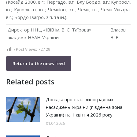
(Косайд 2000, в.г.; Пергадо, в.г.; Блу Бордо, в.г.; Купросіл,
к.с; Купроксат, к.с.; Чемпіон, з.п.; Чемп, в.г.; Чемп Ультра,
в.г.; Бордо Ізагро, з.п. та ін.).
Директор ННЦ «ІВіВ ім. В. Є. Таїрова»,
Власов
академік НААН України
В. В.
Post Views:
2,129
Return to the news feed
Related posts
Довідка про стан виноградних
насаджень України (південна зона
України) на 1 квітня 2026 року
01.04.2026