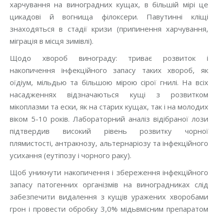
харчування на виноградних кущах, в більшій мірі це
цикадові й вогнища філоксери. Павутинні кліщі
знаходяться в стадії кризи (припинення харчування,
міграція в місця зимівлі).
Щодо хвороб винограду: триває розвиток і
накопичення інфекційного запасу таких хвороб, як
оїдіум, мільдью та більшою мірою сірої гнилі. На всіх
насадженнях відзначаються кущі з розвитком
мікоплазми та ески, як на старих кущах, так і на молодих
віком 5-10 років. Лабораторний аналіз відібраної лози
підтвердив високий рівень розвитку чорної
плямистості, антракнозу, альтернаріозу та інфекційного
усихання (еутіпозу і чорного раку).
Щоб уникнути накопичення і збереження інфекційного
запасу патогенних організмів на виноградниках слід
забезпечити видалення з кущів уражених хворобами
грон і провести обробку 3,0% мідьвмісним препаратом