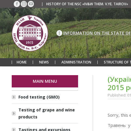
|
HISTORY OF THE NSC «IV&W THEM. V.YE. TAIROV»
Facebook
Instagram
YouTube
page
page
page
opens
opens
opens
in
in
in
new
new
new
INFORMATION ON THE STATE OF
window
window
window
HOME
NEWS
ADMINISTRATION
STRUCTURE OF 
(Украї
MAIN MENU
2015 р
Published: 0
Food testing (GMO)
Testing of grape and wine
Sorry, this 
products
Травень у
Tastings and excursions