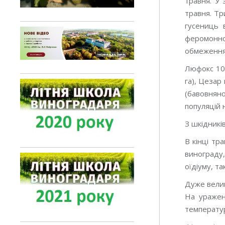
травня. У 
травня. Тр
гусениць 
феромонно
обмеження 
Люфокс 105 
га), Цезар 
(бавовняно
популяцій 
З шкідників
В кінці тр
винограду,
оїдіуму, т
Дуже велик
На уражен
температур