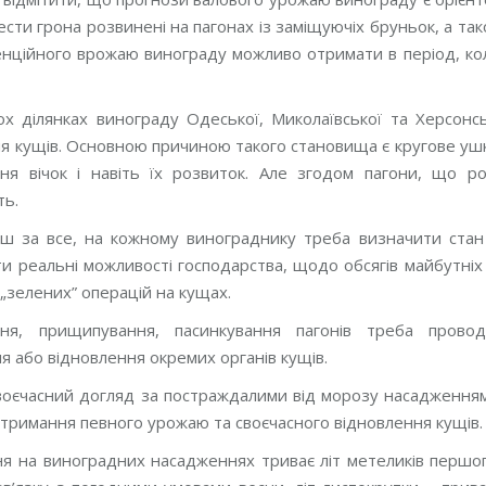
сти грона розвинені на пагонах із заміщуючіх бруньок, а та
нційного врожаю винограду можливо отримати в період, кол
ох ділянках винограду Одеської, Миколаївської та Херсонс
я кущів. Основною причиною такого становища є кругове уш
ння вічок і навіть їх розвиток. Але згодом пагони, що р
ть.
рш за все, на кожному винограднику треба визначити стан 
и реальні можливості господарства, щодо обсягів майбутніх 
„зелених” операцій на кущах.
ня, прищипування, пасинкування пагонів треба прово
 або відновлення окремих органів кущів.
своєчасний догляд за постраждалими від морозу насадженням
тримання певного урожаю та своєчасного відновлення кущів.
я на виноградних насадженнях триває літ метеликів першого