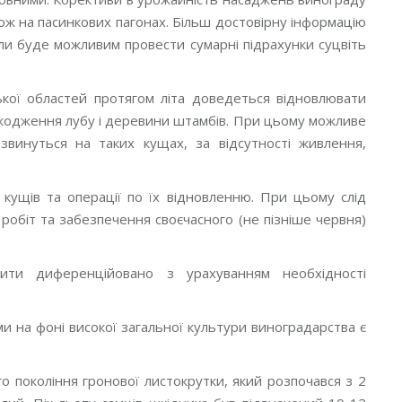
кож на пасинкових пагонах. Більш достовірну інформацію
и буде можливим провести сумарні підрахунки суцвіть
ької областей протягом літа доведеться відновлювати
кодження лубу і деревини штамбів. При цьому можливе
озвинуться на таких кущах, за відсутності живлення,
кущів та операції по їх відновленню. При цьому слід
робіт та забезпечення своєчасного (не пізніше червня)
дити диференційовано з урахуванням необхідності
и на фоні високої загальної культури виноградарства є
 покоління гронової листокрутки, який розпочався з 2