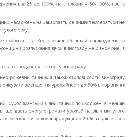
одження від 25 до 100%, на столових – 50-100%, повна
дних насаджень на Закарпатті, де зимні температури не
инулого року.
иколаївської та Херсонської областей пошкодженні в
сонщини розпускання вічок винограду не рівномірне, з
ті від господарства та сорту винограду.
нер рожевий та інші, а також столові сорти винограду
ід очікувати зменшення урожайності до 50% в порівнянні
кий, Сухолиманській білий та інші пошкоджені в меншій
ів, що дасть змогу отримати урожай на рівні минулого
вати зменшення валової продукції до 20 % в порівнянні з
товними. Корективи в урожайність насаджень винограду