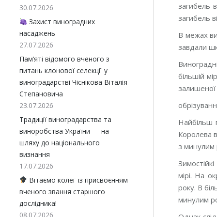
загибель в
30.07.2026
загибель в
Захист виноградних
насаджень
В межах ви
27.07.2026
завдали шк
Пам’яті відомого вченого з
Виноградн
питань клонової селекції у
більшій мі
виноградарстві Чіснікова Віталія
залишеної
Степановича
обрізуванн
23.07.2026
Традиції виноградарства та
Найбільш п
виноробства України — на
Королева в
шляху до національного
з минулим 
визнання
Зимостійкі
17.07.2026
мірі. На 
Вітаємо колег із присвоєнням
року. В бі
вченого звання старшого
минулим р
дослідника!
08.07.2026
Однак слід