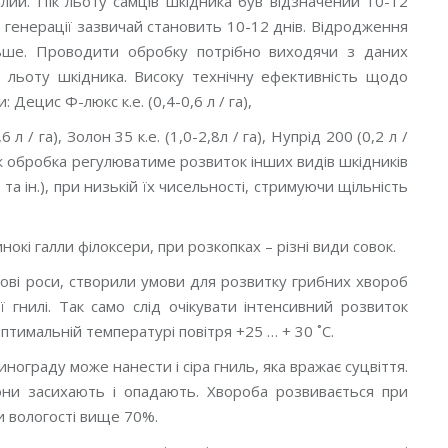
алий. Пік льоту самців шкідника був відзначений 10-12
й генерації зазвичай становить 10-12 днів. Відродження
ільше. Проводити обробку потрібно виходячи з даних
о льоту шкідника. Високу технічну ефективність щодо
ецис Ф-люкс к.е. (0,4-0,6 л / га),
6 л / га), Золон 35 к.е. (1,0-2,8л / га), Нупрід 200 (0,2 л /
о ця ж обробка регулюватиме розвиток інших видів шкідників
 та ін.), при низькій їх чисельності, стримуючи щільність
инокі галли філоксери, при розкопках – різні види совок.
анкові роси, створили умови для розвитку грибних хвороб
ї гнилі. Так само слід очікувати інтенсивний розвиток
 оптимальній температурі повітря +25 … + 30 ˚С.
инограду може нанести і сіра гниль, яка вражає суцвіття.
вони засихають і опадають. Хвороба розвивається при
ри вологості вище 70%.