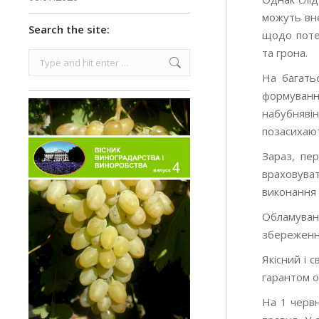
можуть вне
Search the site:
щодо поте
та грона.
Search:
На багать
формуванн
набубняві
позасихаю
Зараз, пе
враховуват
виконання 
Обламуван
збереження
Якісний і 
гарантом о
На 1 червн