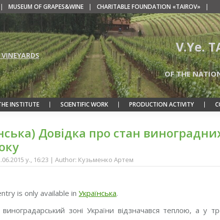
|
MUSEUM OF GRAPES&WINE
|
CHARITABLE FOUNDATION «TAIROV»
|
V.Ye. 
 VINEYARDS
OF THE NATIO
THE INSTITUTE
SCIENTIFIC WORK
PRODUCTION ACTIVITY
C
нська) Довідка про стан виноградни
оку
1.06.2015 y., 16:23 | Author: Кузьменко Артем
entry is only available in
Українська
.
 виноградарський зоні України відзначався теплою, а у т