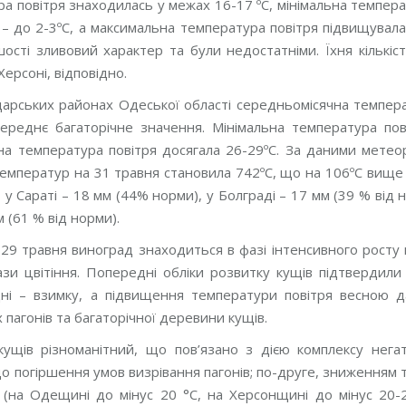
а повітря знаходилась у межах 16-17 ºС, мінімальна темпера
 – до 2-3ºС, а максимальна температура повітря підвищувала
шості зливовий характер та були недостатніми. Їхня кількі
Херсоні, відповідно.
арських районах Одеської області середньомісячна темпера
ереднє багаторічне значення. Мінімальна температура пові
а температура повітря досягала 26-29ºС. За даними метеоро
емператур на 31 травня становила 742ºС, що на 106ºС вище н
, у Сараті – 18 мм (44% норми), у Болграді – 17 мм (39 % від н
м (61 % від норми).
29 травня виноград знаходиться в фазі інтенсивного росту п
зи цвітіння. Попередні обліки розвитку кущів підтвердили 
ні – взимку, а підвищення температури повітря весною д
 пагонів та багаторічної деревини кущів.
кущів різноманітний, що пов’язано з дією комплексу нега
о погіршення умов визрівання пагонів; по-друге, зниженням
 (на Одещині до мінус 20 °С, на Херсонщині до мінус 20-