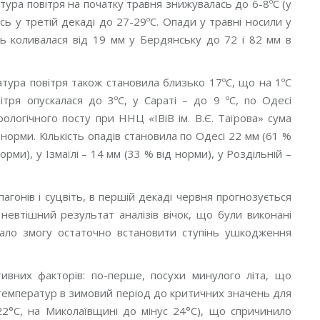
тура повітря на початку травня знижувалась до 6-8ºС (у
сь у третій декаді до 27-29ºС. Опади у травні носили у
сть коливалася від 19 мм у Бердянську до 72 і 82 мм в
тура повітря також становила близько 17ºС, що на 1ºС
тря опускалася до 3ºС, у Сараті – до 9 ºС, по Одесі
логічного посту при ННЦ «ІВіВ ім. В.Є. Таїрова» сума
орми. Кількість опадів становила по Одесі 22 мм (61 %
орми), у Ізмаїлі – 14 мм (33 % від норми), у Роздільній –
агонів і суцвіть, в першій декаді червня прогнозується
невтішний результат аналізів вічок, що були виконані
ало змогу остаточно встановити ступінь ушкодження
тивних факторів: по-перше, посухи минулого літа, що
 температур в зимовий період до критичних значень для
22°С, на Миколаївщині до мінус 24°С), що спричинило