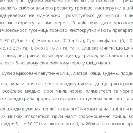
зв’язку з погодними умовами весни, літ листокрутки – трив
ивалість ембріонального розвитку гронової листокрутки в ці
відбувається не одночасно і розтягується до місяця і б
го моніторингу, а саме через 10 днів після дати масовог
чисельності гусениць гронової листокрутки мають препарати: Д
ЕС (1,0 кг / га), Номолт к.с. (0.5 л / га), Сумі-альфа к.е. (0,4-0,
к.е. (0,2 л / га), Енжіо (0,18 л / га) та ін. Слід зазначити, щ
ї совки, пестрянки, філоксери, цикад, трипсів, листових кліщів
на рівні близькому економічному порогу шкідливості.
 були зафіксовані павутинні кліщі, листові кліщі, зудень, поод
авня, випали, хоча і не рясні опади у вигляді дощу і рясні р
 особливо мілдью, сірої гнилі, чорної плямистості та чорно
ак як конідії гриба проростають при всіх ступенях вологості та
ої шкоди в умовах теплої та вологої погоди під час цвітіння в
их квітках з’являється сірий наліт спороношення гриба, 
і від + 5 … + 30 ˚С і високої вологості, найбільш інтенсивно п