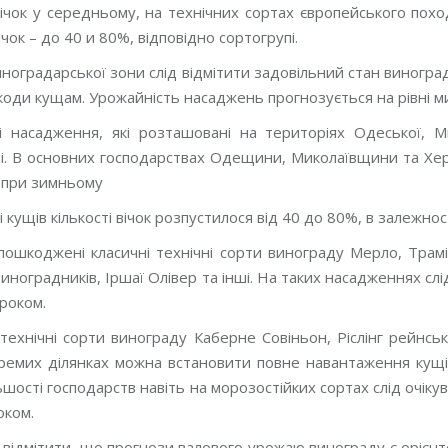
ічок у середньому, на технічних сортах європейського пох
ічок – до 40 и 80%, відповідно сортогрупі.
ноградарської зони слід відмітити задовільний стан виногра
оди кущам. Урожайність насаджень прогнозується на рівні м
і насадження, які розташовані на територіях Одеської, М
рі. В основних господарствах Одещини, Миколаївщини та Хер
 при зимньому
і кущів кількості вічок розпустилося від 40 до 80%, в залежнос
ошкоджені класичні технічні сорти винограду Мерло, Трамі
иноградників, Іршаї Олівер та інші. На таких насадженнях сл
роком.
 технічні сорти винограду Каберне Совіньон, Ріслінг рейнсь
окремих ділянках можна встановити повне навантаження кущ
льшості господарств навіть на морозостійких сортах слід очіку
оком.
 відмітити, що прогнози валового урожаю винограду є орієн