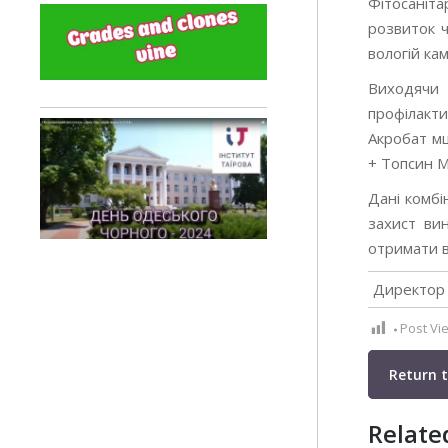
Фітосаніт
розвиток ч
вологій ка
Виходячи 
профілакти
Акробат мц,
+ Топсин М 
Дані комбі
захист вин
отримати в
Директор 
Post Vi
Return 
Relate