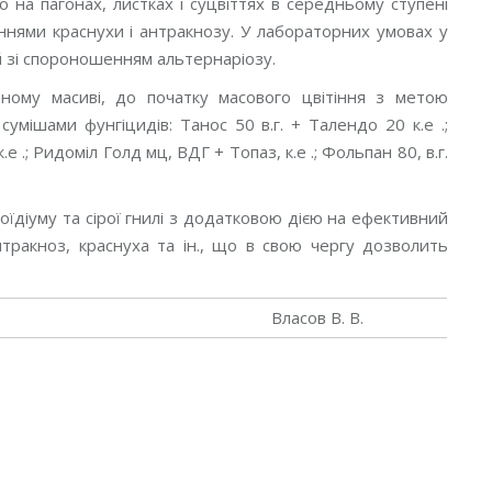
на пагонах, листках і суцвіттях в середньому ступені
ннями краснухи і антракнозу. У лабораторних умовах у
ій зі спороношенням альтернаріозу.
тному масиві, до початку масового цвітіння з метою
мішами фунгіцидів: Танос 50 в.г. + Талендо 20 к.е .;
.е .; Ридоміл Голд мц, ВДГ + Топаз, к.е .; Фольпан 80, в.г.
оїдіуму та сірої гнилі з додатковою дією на ефективний
нтракноз, краснуха та ін., що в свою чергу дозволить
Власов В. В.