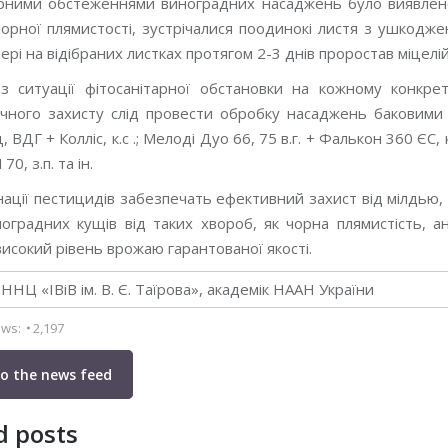
арними обстеженнями виноградних насаджень було виявлено 
орної плямистості, зустрічалися поодинокі листя з ушкодже
мері на відібраних листках протягом 2-3 днів проростав міцел
з ситуації фітосанітарної обстановки на кожному конкре
чного захисту слід провести обробку насаджень баковими су
 ВДГ + Колліс, к.с .; Мелоді Дуо 66, 75 в.г. + Фалькон 360 ЄС, к
70, з.п. та ін.
нації пестицидів забезпечать ефективний захист від мілдью, 
оградних кущів від таких хвороб, як чорна плямистість, а
исокий рівень врожаю гарантованої якості.
ННЦ «ІВіВ ім. В. Є. Таїрова», академік НААН України
ews:
2,197
to the news feed
d posts