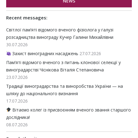
NEWS
Recent messages:
Світлої пам’яті відомого вченого фізіолога у галузі
розсадництва винограду Кучер Галини Михайлівни
30.07.2026
Захист виноградних насаджень
27.07.2026
Пам’яті відомого вченого з питань клонової селекції у
виноградарстві Чіснікова Віталія Степановича
23.07.2026
Традиції виноградарства та виноробства України — на
шляху до національного визнання
17.07.2026
Вітаємо колег із присвоєнням вченого звання старшого
дослідника!
08.07.2026