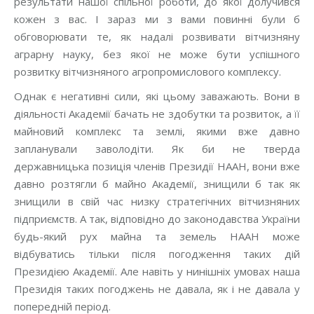
результати нашої спільної роботи, до якої долучився
кожен з вас. І зараз ми з вами повинні були б
обговорювати те, як надалі розвивати вітчизняну
аграрну науку, без якої не може бути успішного
розвитку вітчизняного агропромислового комплексу.
Однак є негативні сили, які цьому заважають. Вони в
діяльності Академії бачать не здобутки та розвиток, а її
майновий комплекс та землі, якими вже давно
запланували заволодіти. Як би не тверда
державницька позиція членів Президії НААН, вони вже
давно розтягли б майно Академії, знищили б так як
знищили в свій час низку стратегічних вітчизняних
підприємств. А так, відповідно до законодавства України
будь-який рух майна та земель НААН може
відбуватись тільки після погодження таких дій
Президією Академії. Але навіть у нинішніх умовах наша
Президія таких погоджень не давала, як і не давала у
попередній період.