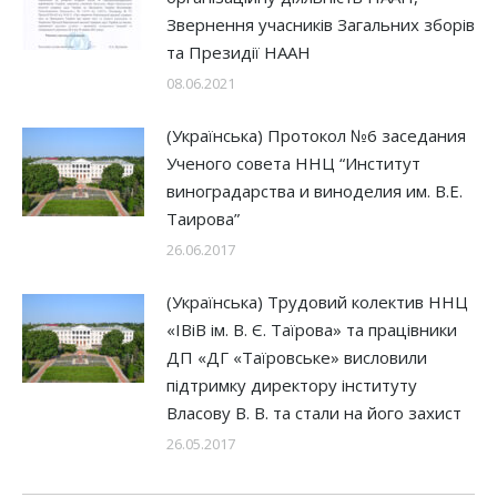
Звернення учасників Загальних зборів
та Президії НААН
08.06.2021
(Українська) Протокол №6 заседания
Ученого cовета ННЦ “Институт
виноградарства и виноделия им. В.Е.
Таирова”
26.06.2017
(Українська) Трудовий колектив ННЦ
«ІВіВ ім. В. Є. Таїрова» та працівники
ДП «ДГ «Таїровське» висловили
підтримку директору інституту
Власову В. В. та стали на його захист
26.05.2017