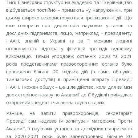
Тиск бізнесових структур на Академію та її керівництво
відбувається постійно – тримають «у напруженні», при
цьому широко використовуються протизаконні дії. Що
вже говорити про директорів наукових установ та
дослідних підприємств, якщо, наприклад – президенту
НААН, знаній в Україні та за її межами людині
оголошується підозра у фізичній протидії судовому
виконавцю. Тільки упродовж останніх 2020 та 2021
років представниками правоохоронних органів було
проведено більше 20 слідчих дій (а саме, обшуків,
тимчасових доступів) в приміщенні апарату Президії
НААН. І кожен обшук – це ціле дійство, коли для виїмки
двох сторінок наказу по Академії до її будівлі приїжджає
озброєний спецназ і численна група слідчих.
Раніше, на запити правоохоронців, секретаріат
Президії сам надавав їм запитувані матеріали. Проти
Академії, її наукових установ та дослідних підприємств
за 2020-2021 роки було зареєстровано більше 30