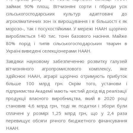
займає 90% площ. Вітчизняні сорти і гібриди усіх
сільськогосподарських культур адаптовані до
агрокліматичних зон їх вирощування і в більшості є як
морозо-, так і посухостійкими. У мережі НААН щорічно
виробляється 140 тис. тонн базового насіння. Майже
80% порід і типів сільськогосподарських тварин в
Україні виведені селекціонерами НААН.
Завдяки науковому забезпеченню розвитку галузей
вітчизняного агропромислового комплексу, яке
здійснює НААН, аграрії щорічно отримують прибуток
більше 100 млрд грн. Окрім того, установи і
підприємства Академії мають чистий дохід від реалізації
продукції власного виробництва, який в 2020 році
становив 4,6 млрд грн, тоді як податки і збори були
сплачені у розмірі 1,25 млрд грн, що у 2,4 раза
перевищує обсяги річного бюджетного фінансування
НААН.