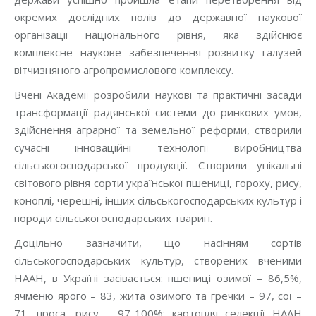
окремих дослідних полів до державної наукової
організації національного рівня, яка здійснює
комплексне наукове забезпечення розвитку галузей
вітчизняного агропромислового комплексу.
Вчені Академії розробили наукові та практичні засади
трансформації радянської системи до ринкових умов,
здійснення аграрної та земельної реформи, створили
сучасні інноваційні технології виробництва
сільськогосподарської продукції. Створили унікальні
світового рівня сорти української пшениці, гороху, рису,
коноплі, черешні, інших сільськогосподарських культур і
породи сільськогосподарських тварин.
Доцільно зазначити, що насінням сортів
сільськогосподарських культур, створених вченими
НААН, в Україні засівається: пшениці озимої – 86,5%,
ячменю ярого – 83, жита озимого та гречки – 97, сої –
71, проса, рису – 97-100%; картопля селекції НААН