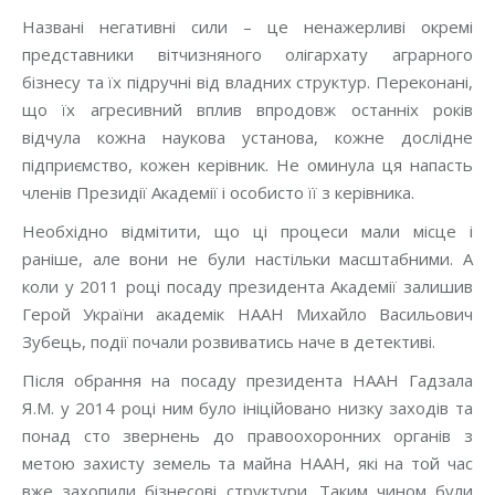
Названі негативні сили – це ненажерливі окремі
представники вітчизняного олігархату аграрного
бізнесу та їх підручні від владних структур. Переконані,
що їх агресивний вплив впродовж останніх років
відчула кожна наукова установа, кожне дослідне
підприємство, кожен керівник. Не оминула ця напасть
членів Президії Академії і особисто її з керівника.
Необхідно відмітити, що ці процеси мали місце і
раніше, але вони не були настільки масштабними. А
коли у 2011 році посаду президента Академії залишив
Герой України академік НААН Михайло Васильович
Зубець, події почали розвиватись наче в детективі.
Після обрання на посаду президента НААН Гадзала
Я.М. у 2014 році ним було ініційовано низку заходів та
понад сто звернень до правоохоронних органів з
метою захисту земель та майна НААН, які на той час
вже захопили бізнесові структури. Таким чином були