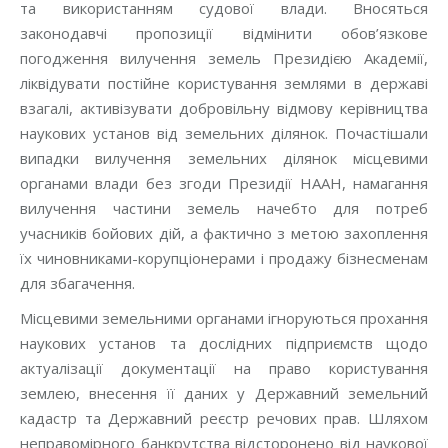
та використанням судової влади. Вносяться
законодавчі пропозиції відмінити обов’язкове
погодження вилучення земель Президією Академії,
ліквідувати постійне користування землями в державі
взагалі, активізувати добровільну відмову керівництва
наукових установ від земельних ділянок. Почастішали
випадки вилучення земельних ділянок місцевими
органами влади без згоди Президії НААН, намагання
вилучення частини земель начебто для потреб
учасників бойових дій, а фактично з метою захоплення
їх чиновниками-корупціонерами і продажу бізнесменам
для збагачення.
Місцевими земельними органами ігноруються прохання
наукових установ та дослідних підприємств щодо
актуалізації документації на право користування
землею, внесення її даних у Державний земельний
кадастр та Державний реєстр речових прав. Шляхом
неправомірного банкрутства відсторонено від наукової