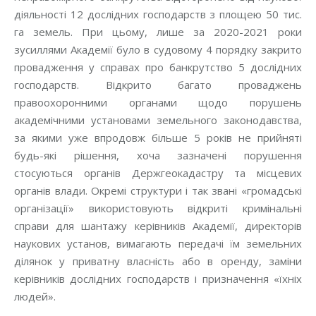
діяльності 12 дослідних господарств з площею 50 тис.
га земель. При цьому, лише за 2020-2021 роки
зусиллями Академії було в судовому 4 порядку закрито
провадження у справах про банкрутство 5 дослідних
господарств. Відкрито багато проваджень
правоохоронними органами щодо порушень
академічними установами земельного законодавства,
за якими уже впродовж більше 5 років не прийняті
будь-які рішення, хоча зазначені порушення
стосуються органів Держгеокадастру та місцевих
органів влади. Окремі структури і так звані «громадські
організації» використовують відкриті кримінальні
справи для шантажу керівників Академії, директорів
наукових установ, вимагають передачі їм земельних
ділянок у приватну власність або в оренду, заміни
керівників дослідних господарств і призначення «їхніх
людей».