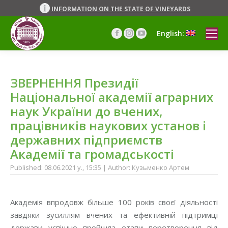
INFORMATION ON THE STATE OF VINEYARDS
English:
Facebook
Instagram
YouTube
page
page
page
opens
opens
opens
in
in
in
ЗВЕРНЕННЯ Президії
new
new
new
window
window
window
Національної академії аграрних
наук України до вчених,
працівників наукових установ і
державних підприємств
Академії та громадськості
Published: 08.06.2021 y., 15:35 | Author: Кузьменко Артем
Академія впродовж більше 100 років своєї діяльності
завдяки зусиллям вчених та ефективній підтримці
держави успішно пройшла етапи перетворення від