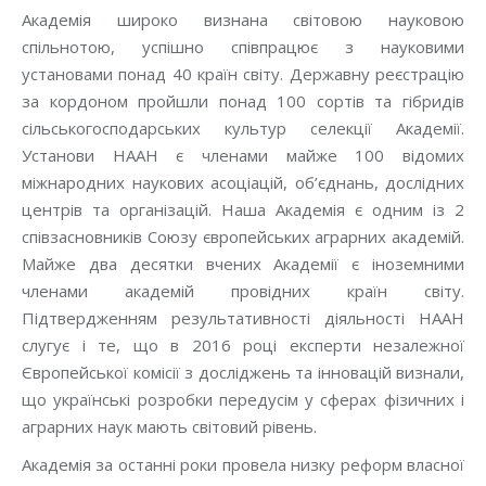
Академія широко визнана світовою науковою
спільнотою, успішно співпрацює з науковими
установами понад 40 країн світу. Державну реєстрацію
за кордоном пройшли понад 100 сортів та гібридів
сільськогосподарських культур селекції Академії.
Установи НААН є членами майже 100 відомих
міжнародних наукових асоціацій, об’єднань, дослідних
центрів та організацій. Наша Академія є одним із 2
співзасновників Союзу європейських аграрних академій.
Майже два десятки вчених Академії є іноземними
членами академій провідних країн світу.
Підтвердженням результативності діяльності НААН
слугує і те, що в 2016 році експерти незалежної
Європейської комісії з досліджень та інновацій визнали,
що українські розробки передусім у сферах фізичних і
аграрних наук мають світовий рівень.
Академія за останні роки провела низку реформ власної