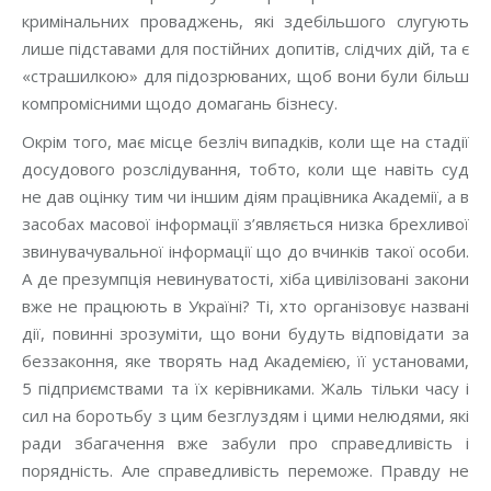
кримінальних проваджень, які здебільшого слугують
лише підставами для постійних допитів, слідчих дій, та є
«страшилкою» для підозрюваних, щоб вони були більш
компромісними щодо домагань бізнесу.
Окрім того, має місце безліч випадків, коли ще на стадії
досудового розслідування, тобто, коли ще навіть суд
не дав оцінку тим чи іншим діям працівника Академії, а в
засобах масової інформації з’являється низка брехливої
звинувачувальної інформації що до вчинків такої особи.
А де презумпція невинуватості, хіба цивілізовані закони
вже не працюють в Україні? Ті, хто організовує названі
дії, повинні зрозуміти, що вони будуть відповідати за
беззаконня, яке творять над Академією, її установами,
5 підприємствами та їх керівниками. Жаль тільки часу і
сил на боротьбу з цим безглуздям і цими нелюдями, які
ради збагачення вже забули про справедливість і
порядність. Але справедливість переможе. Правду не