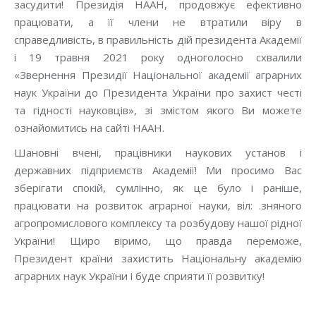
засудити! Президія НААН, продовжує ефективно
працювати, а її члени не втратили віру в
справедливість, в правильність дій президента Академії
і 19 травня 2021 року одноголосно схвалили
«Звернення Президії Національної академії аграрних
наук України до Президента України про захист честі
та гідності науковців», зі змістом якого Ви можете
ознайомитись на сайті НААН.
Шановні вчені, працівники наукових установ і
державних підприємств Академії! Ми просимо Вас
зберігати спокій, сумлінно, як це було і раніше,
працювати на розвиток аграрної науки, віл: .зняного
агропромислового комплексу та розбудову нашої рідної
України! Щиро віримо, що правда переможе,
Президент країни захистить Національну академію
аграрних наук України і буде сприяти її розвитку!