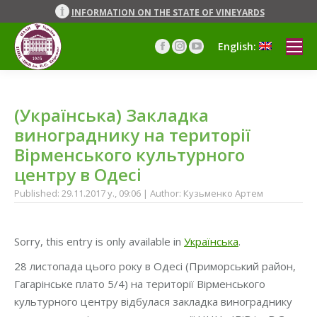
INFORMATION ON THE STATE OF VINEYARDS
English:
Facebook
Instagram
YouTube
page
page
page
opens
opens
opens
in
in
in
(Українська) Закладка
new
new
new
window
window
window
винограднику на території
Вірменського культурного
центру в Одесі
Published: 29.11.2017 y., 09:06 | Author: Кузьменко Артем
Sorry, this entry is only available in
Українська
.
28 листопада цього року в Одесі (Приморський район,
Гагарінське плато 5/4) на території Вірменського
культурного центру відбулася закладка винограднику