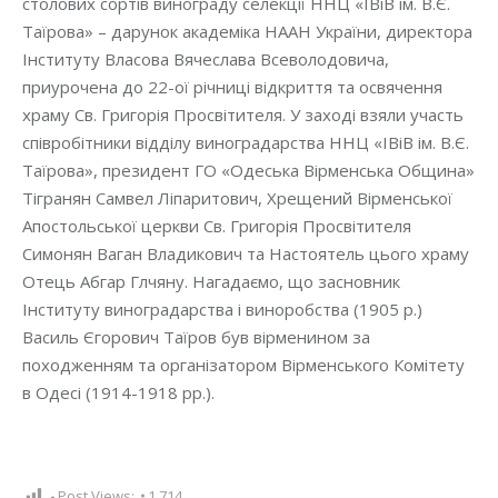
столових сортів винограду селекції ННЦ «ІВіВ ім. В.Є.
Таїрова» – дарунок академіка НААН України, директора
Інституту Власова Вячеслава Всеволодовича,
приурочена до 22-ої річниці відкриття та освячення
храму Св. Григорія Просвітителя. У заході взяли участь
співробітники відділу виноградарства ННЦ «ІВіВ ім. В.Є.
Таїрова», президент ГО «Одеська Вірменська Община»
Тігранян Самвел Ліпаритович, Хрещений Вірменської
Апостольської церкви Св. Григорія Просвітителя
Симонян Ваган Владикович та Настоятель цього храму
Отець Абгар Глчяну. Нагадаємо, що засновник
Інституту виноградарства і виноробства (1905 р.)
Василь Єгорович Таїров був вірменином за
походженням та організатором Вірменського Комітету
в Одесі (1914-1918 рр.).
Post Views:
1,714