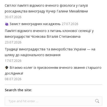
Світлої пам’яті відомого вченого фізіолога у галузі
розсадництва винограду Кучер Галини Михайлівни
30.07.2026
Захист виноградних насаджень
27.07.2026
Пам’яті відомого вченого з питань клонової селекції у
виноградарстві Чіснікова Віталія Степановича
23.07.2026
Традиції виноградарства та виноробства України — на
шляху до національного визнання
17.07.2026
Вітаємо колег із присвоєнням вченого звання старшого
дослідника!
08.07.2026
Search the site:
Search: