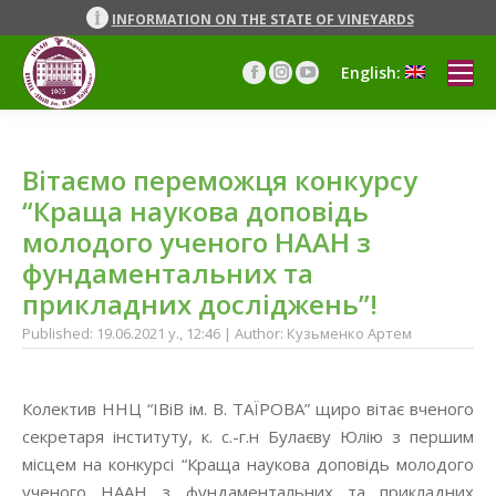
INFORMATION ON THE STATE OF VINEYARDS
English:
Facebook
Instagram
YouTube
page
page
page
opens
opens
opens
in
in
in
Вітаємо переможця конкурсу
new
new
new
window
window
window
“Краща наукова доповідь
молодого ученого НААН з
фундаментальних та
прикладних дослiджень”!
Published: 19.06.2021 y., 12:46 | Author: Кузьменко Артем
Колектив ННЦ “IВiВ iм. В. ТАЇРОВА” щиро вiтає вченого
секретаря iнституту, к. с.-г.н Булаєву Юлію з першим
місцем на конкурсі “Краща наукова доповідь молодого
ученого НААН з фундаментальних та прикладних