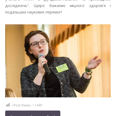
дослiджень”. Щиро бажаємо мiцного здоров’я i
подальших наукових перемог!
Post Views:
1,941