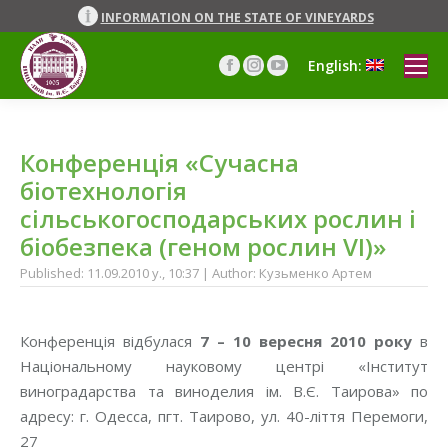
INFORMATION ON THE STATE OF VINEYARDS
English:
Facebook
Instagram
YouTube
page
page
page
opens
opens
opens
in
in
in
Конференція «Сучасна
new
new
new
window
window
window
біотехнологія
сільськогосподарських рослин і
біобезпека (геном рослин VI)»
Published: 11.09.2010 y., 10:37 | Author: Кузьменко Артем
Конференція відбулася
7 – 10 вересня 2010 року
в
Національному науковому центрі «Інститут
виноградарства та виноделия ім. В.Є. Таирова» по
адресу: г. Одесса, пгт. Таирово, ул. 40-ліття Перемоги,
27