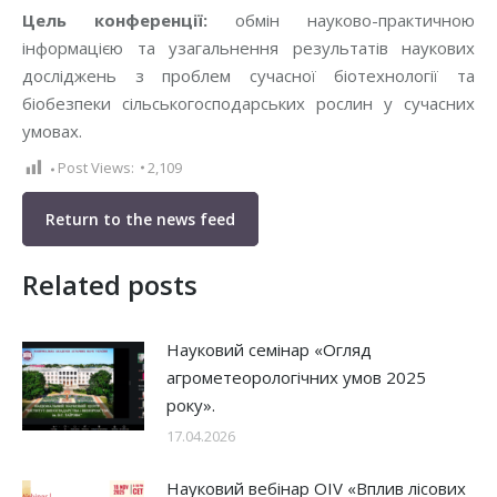
Цель конференції:
обмін науково-практичною
інформацією та узагальнення результатів наукових
досліджень з проблем сучасної біотехнології та
біобезпеки сільськогосподарських рослин у сучасних
умовах.
Post Views:
2,109
Return to the news feed
Related posts
Науковий семінар «Огляд
агрометеорологічних умов 2025
року».
17.04.2026
Науковий вебінар OIV «Вплив лісових