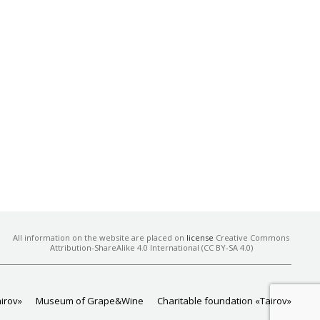
All information on the website are placed on
license
Creative Commons
Attribution-ShareAlike 4.0 International (CC BY-SA 4.0)
airov»
Museum of Grape&Wine
Charitable foundation «Tairov»