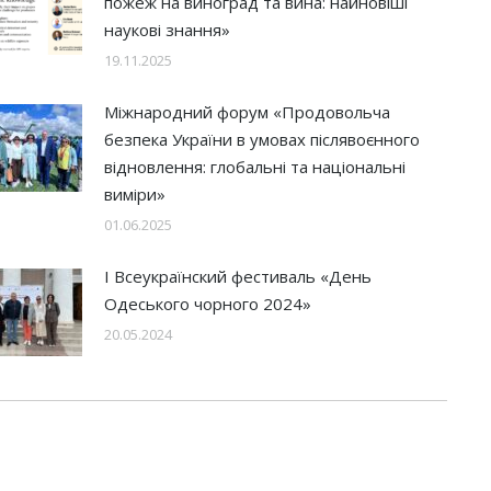
пожеж на виноград та вина: найновіші
наукові знання»
19.11.2025
Міжнародний форум «Продовольча
безпека України в умовах післявоєнного
відновлення: глобальні та національні
виміри»
01.06.2025
І Всеукраїнский фестиваль «День
Одеського чорного 2024»
20.05.2024