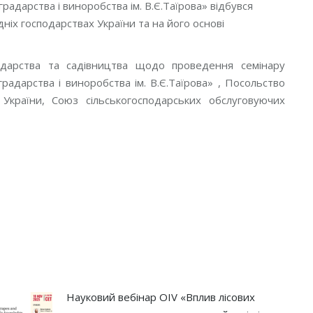
адарства і виноробства ім. В.Є.Таїрова» відбувся
ніх господарствах України та на його основі
градарства та садівництва щодо проведення семінару
адарства і виноробства ім. В.Є.Таїрова» , Посольство
а України, Союз сільськогосподарських обслуговуючих
Науковий вебінар OIV «Вплив лісових