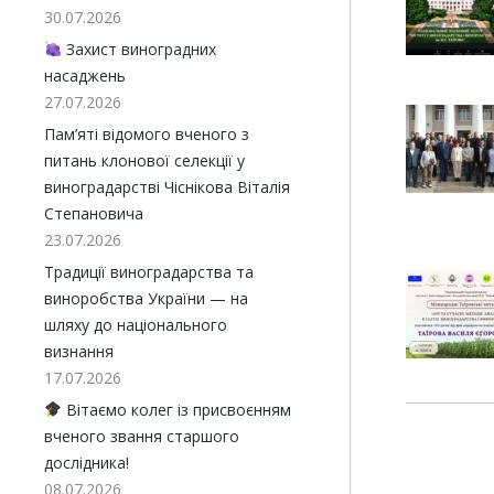
30.07.2026
Захист виноградних
насаджень
27.07.2026
Пам’яті відомого вченого з
питань клонової селекції у
виноградарстві Чіснікова Віталія
Степановича
23.07.2026
Традиції виноградарства та
виноробства України — на
шляху до національного
визнання
17.07.2026
Вітаємо колег із присвоєнням
вченого звання старшого
дослідника!
08.07.2026