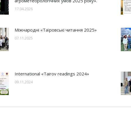
агрометеорологічних умов 2025 року».
17.04.2026
Міжнародні «Таїровські читання 2025»
07.11.2025
International «Tairov readings 2024»
09.11.2024