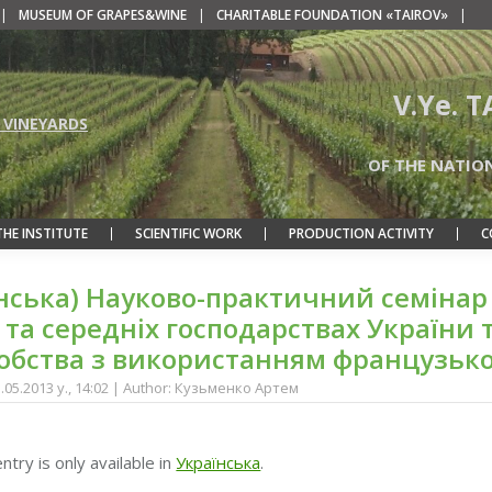
|
MUSEUM OF GRAPES&WINE
|
CHARITABLE FOUNDATION «TAIROV»
|
V.Ye. 
 VINEYARDS
OF THE NATIO
THE INSTITUTE
SCIENTIFIC WORK
PRODUCTION ACTIVITY
C
їнська) Науково-практичний семінар
та середніх господарствах України т
обства з використанням французько
5.05.2013 y., 14:02 | Author: Кузьменко Артем
entry is only available in
Українська
.