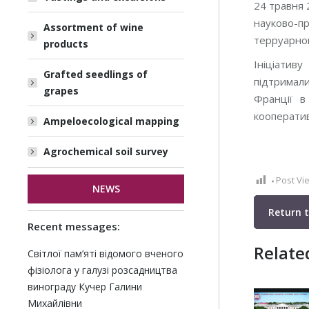
24 травня 
науково-пр
Assortment of wine
терруарног
products
Ініціатив
Grafted seedlings of
підтримали
grapes
Франції в
кооператив
Ampeloecological mapping
Agrochemical soil survey
Post Vi
NEWS
Return 
Recent messages:
Relate
Світлої пам’яті відомого вченого
фізіолога у галузі розсадництва
винограду Кучер Галини
Михайлівни