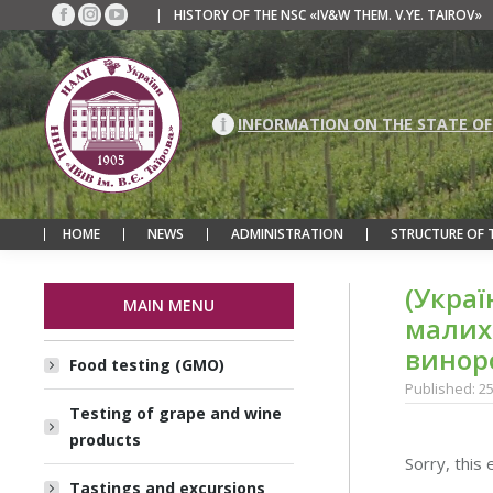
|
HISTORY OF THE NSC «IV&W THEM. V.YE. TAIROV»
Facebook
Instagram
YouTube
page
page
page
opens
opens
opens
in
in
in
new
new
new
INFORMATION ON THE STATE OF
window
window
window
HOME
NEWS
ADMINISTRATION
STRUCTURE OF 
(Укра
MAIN MENU
малих 
винор
Food testing (GMO)
Published: 2
Testing of grape and wine
products
Sorry, this 
Tastings and excursions