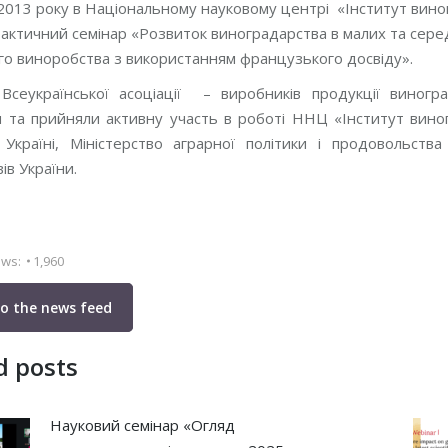
2013 року в Національному науковому центрі «Інститут виногр
актичний семінар «Розвиток виноградарства в малих та серед
о виноробства з використанням французького досвіду».
у Всеукраїнської асоціації – виробників продукції вино
 та прийняли активну участь в роботі ННЦ «Інститут виногр
 Україні, Міністерство аграрної політики і продовольств
ів України.
ews:
1,960
to the news feed
d posts
Науковий семінар «Огляд