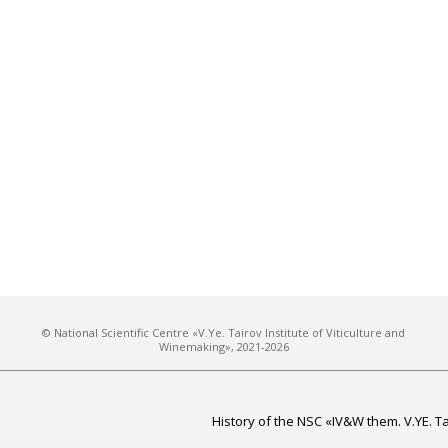
© National Scientific Centre «V.Ye. Tairov Institute of Viticulture and
Winemaking», 2021-2026
History of the NSC «IV&W them. V.YE. T