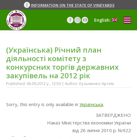
INFORMATION ON THE STATE OF VINEYARDS
English:
Facebook
Instagram
YouTube
page
page
page
opens
opens
opens
in
in
in
(Українська) Річний план
new
new
new
window
window
window
діяльності комітету з
конкурсних торгів державних
закупівель на 2012 рік
Published: 06.09.2012 y., 12:50 | Author: Кузьменко Артем
Sorry, this entry is only available in
Українська
.
ЗАТВЕРДЖЕНО
Наказ Міністерства економіки України
від 26 липня 2010 р. №922