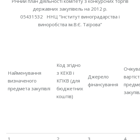
Річний план діяльності комітету з конкурсних торгів
державних закупівель на 2012 р.
05431532 ННЦ “Інститут виноградарства і
виноробства ім.В.Є. Таїрова”
Код згідно
Очікув
Найменування
з КЕКВ і
Джерело
вартіс
визначеного
КПКВ (для
фінансування
предм
предмета закупівлі
бюджетних
закупів
коштів)
1
2
3
4