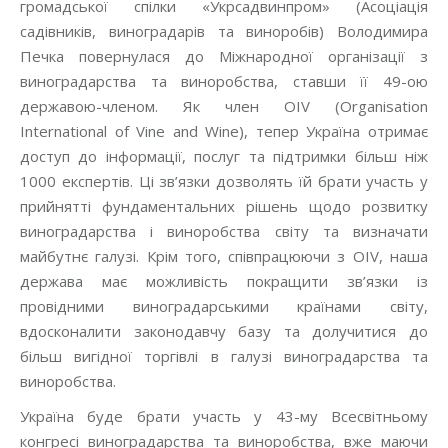
громадської спілки «Укрсадвинпром» (Асоціація
садівників, виноградарів та виноробів) Володимира
Печка повернулася до Міжнародної організації з
виноградарства та виноробства, ставши її 49-ою
державою-членом. Як член OIV (Organisation
International of Vine and Wine), тепер Україна отримає
доступ до інформації, послуг та підтримки більш ніж
1000 експертів. Ці зв’язки дозволять їй брати участь у
прийнятті фундаментальних рішень щодо розвитку
виноградарства і виноробства світу та визначати
майбутнє галузі. Крім того, співпрацюючи з OIV, наша
держава має можливість покращити зв’язки із
провідними виноградарськими країнами світу,
вдосконалити законодавчу базу та долучитися до
більш вигідної торгівлі в галузі виноградарства та
виноробства.
Україна буде брати участь у 43-му Всесвітньому
конгресі виноградарства та виноробства, вже маючи