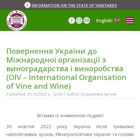
INFORMATION ON THE STATE OF VINEYARDS
English:
Facebook
Instagram
YouTube
page
page
page
opens
opens
opens
in
in
in
Повернення України до
new
new
new
window
window
window
Міжнародної організації з
виноградарства і виноробства
(OIV – International Organisation
of Vine and Wine)
Published: 31.10.2022 y., 12:00 | Author: Кузьменко Артем
Вітаємо із знаменною подією!
30 жовтня 2022 року Україна після тривалих
наполегливих зусиль Мінагрополітики України та голови