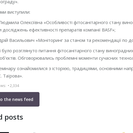
нограду».
ями виступили:
юдмила Олексіївна «Особливості фітосанітарного стану виног
 досліджень ефективності препаратів компанії BASF»;
рій Васильович «Моніторинг за станом та рекомендації по д
і було розглянуто питання фітосанітарного стану виноградних
об’єктів. Обговорювались проблемні моменти сучасних технол
емінару ознайомилися з історією, традиціями, основними н
Є. Таїрова».
ews:
2,334
to the news feed
d posts