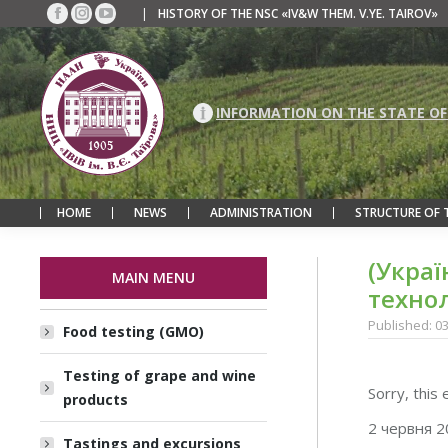
|
HISTORY OF THE NSC «IV&W THEM. V.YE. TAIROV»
Facebook
Instagram
YouTube
page
page
page
opens
opens
opens
in
in
in
new
new
new
INFORMATION ON THE STATE OF
window
window
window
HOME
NEWS
ADMINISTRATION
STRUCTURE OF 
(Украї
MAIN MENU
технол
Published: 0
Food testing (GMO)
Testing of grape and wine
Sorry, this 
products
2 червня 2
Tastings and excursions