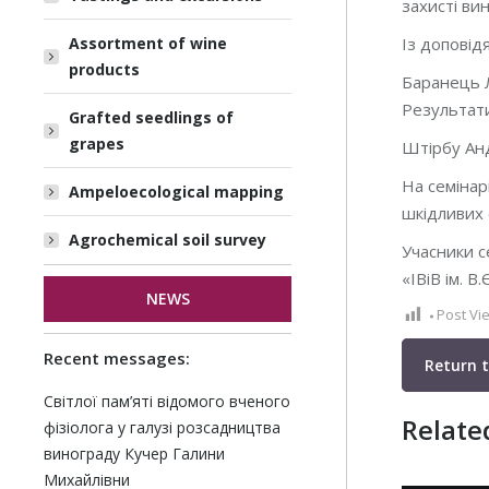
захисті ви
Assortment of wine
Із доповід
products
Баранець Л
Результати
Grafted seedlings of
grapes
Штірбу Анд
На семінар
Ampeloecological mapping
шкідливих 
Agrochemical soil survey
Учасники с
«ІВіВ ім. В.
NEWS
Post Vi
Recent messages:
Return 
Світлої пам’яті відомого вченого
Relate
фізіолога у галузі розсадництва
винограду Кучер Галини
Михайлівни