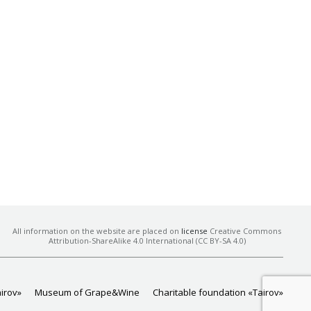
All information on the website are placed on
license
Creative Commons
Attribution-ShareAlike 4.0 International (CC BY-SA 4.0)
airov»
Museum of Grape&Wine
Charitable foundation «Tairov»