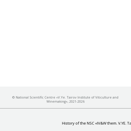
© National Scientific Centre «V.Ye. Tairov Institute of Viticulture and
Winemaking», 2021-2026
History of the NSC «IV&W them. V.YE. T