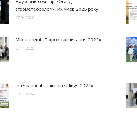
Науковий семінар «Огляд
агрометеорологічних умов 2025 року».
17.04.2026
Міжнародні «Таїровські читання 2025»
07.11.2025
International «Tairov readings 2024»
09.11.2024