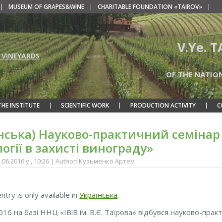
|
MUSEUM OF GRAPES&WINE
|
CHARITABLE FOUNDATION «TAIROV»
|
V.Ye. 
 VINEYARDS
OF THE NATIO
THE INSTITUTE
SCIENTIFIC WORK
PRODUCTION ACTIVITY
C
нська) Науково-практичний семінар 
огії в захисті винограду»
3.06.2016 y., 10:26 | Author: Кузьменко Артем
entry is only available in
Українська
.
016 на базі ННЦ «ІВіВ ім. В.Є. Таїрова» відбувся науково-практ