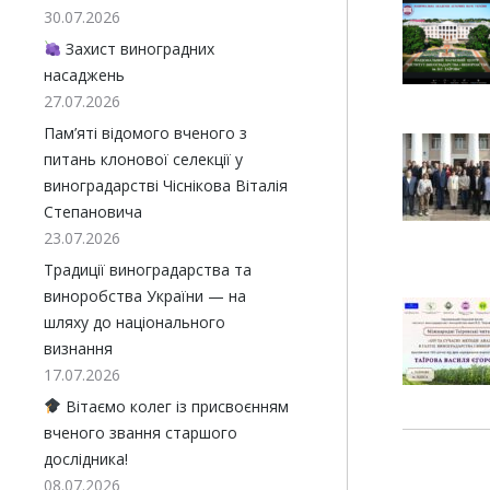
30.07.2026
Захист виноградних
насаджень
27.07.2026
Пам’яті відомого вченого з
питань клонової селекції у
виноградарстві Чіснікова Віталія
Степановича
23.07.2026
Традиції виноградарства та
виноробства України — на
шляху до національного
визнання
17.07.2026
Вітаємо колег із присвоєнням
вченого звання старшого
дослідника!
08.07.2026