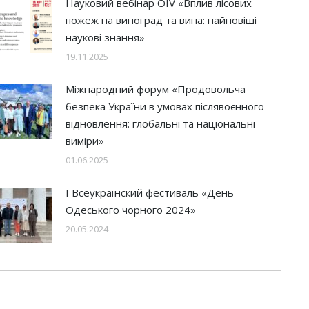
Науковий вебінар OIV «Вплив лісових
пожеж на виноград та вина: найновіші
наукові знання»
19.11.2025
Міжнародний форум «Продовольча
безпека України в умовах післявоєнного
відновлення: глобальні та національні
виміри»
01.06.2025
І Всеукраїнский фестиваль «День
Одеського чорного 2024»
20.05.2024