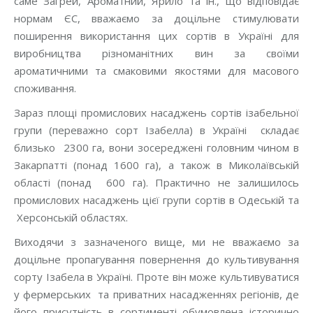
саме Загрей, Ароматний, Ярило та ін., що відповідає
нормам ЄС, вважаємо за доцільне стимулювати
поширення використання цих сортів в Україні для
виробництва різноманітних вин за своїми
ароматичними та смаковими якостями для масового
споживання.
Зараз площі промислових насаджень сортів ізабельної
групи (переважно сорт Ізабелла) в Україні складає
близько 2300 га, вони зосереджені головним чином в
Закарпатті (понад 1600 га), а також в Миколаївській
області (понад 600 га). Практично не залишилось
промислових насаджень цієї групи сортів в Одеській та
Херсонській областях.
Виходячи з зазначеного вище, ми не вважаємо за
доцільне пропагування повернення до культивування
сорту Ізабела в Україні. Проте він може культивуватися
у фермерських та приватних насадженнях регіонів, де
його присутність в сортименті обумовлена історично