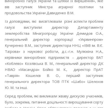
виноробної галузі України та шляхи їх вирішення», яке
вів заступник Міністра аграрної політики та
продовольства України Давиденко В.М.
Із доповідями, які висвітлювали різні аспекти проблем
галузі виступили: директор Департаменту
землеробства Мінагропроду України Демидов О.А.,
генеральний директор корпорації «Укрвинпром»
Кучеренко В.М., заступник директора ННЦ «ІВіВ ім. В.Є.
Таїрова» з наукової роботи, д.с.-г.н. Мулюкіна Н.А.,
керівники виноробних підприємств – директор ВАТ
«Коблево» Козлівська В. М., генеральний директор ДК
НВАО «Масандра» Бойко М. К., директор ПрАТ
«Таврія» Кошелєв В. О., перший заступник
генерального директора ТОВ ПТК «Шабо» Шелєхов
Ю. М. та інші.
Серед проблем, які викликали жваву дискусію учасників,
було, зокрема, питання доцільності вирощування сорту