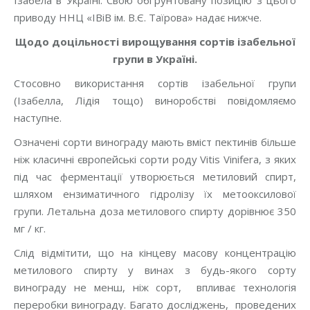
Ізабела в Україні. Свою обґрунтовану позицію з цього
приводу ННЦ «ІВіВ ім. В.Є. Таїрова» надає нижче.
Щодо доцільності вирощування сортів ізабельної
групи в Україні.
Стосовно використання сортів ізабельної групи
(Ізабелла, Лідія тощо) виноробстві повідомляємо
наступне.
Означені сорти винограду мають вміст пектинів більше
ніж класичні європейські сорти роду Vitis Vinifera, з яких
під час ферментації утворюється метиловий спирт,
шляхом ензиматичного гідролізу їх метооксилової
групи. Летальна доза метилового спирту дорівнює 350
мг / кг.
Слід відмітити, що на кінцеву масову концентрацію
метилового спирту у винах з будь-якого сорту
винограду не менш, ніж сорт, впливає технологія
переробки винограду. Багато досліджень, проведених