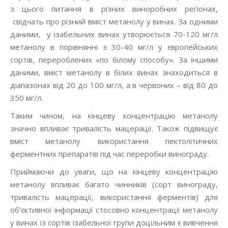
з цього питання в різних виноробних регіонах,
свідчать про різний вміст метанолу у винах. За одними
даними, у ізабельних винах утворюється 70-120 мг/л
метанолу в порівнянні з 30-40 мг/л у європейських
сортів, перероблених «по білому способу». За іншими
даними, вміст метанолу в білих винах знаходиться в
діапазонах від 20 до 100 мг/л, а в червоних – від 80 до
350 мг/л.
Таким чином, на кінцеву концентрацію метанолу
значно впливає тривалість мацерації. Також підвищує
вміст метанолу використання пектолітичних
ферментних препаратів під час переробки винограду.
Приймаючи до уваги, що на кінцеву концентрацію
метанолу впливає багато чинників (сорт винограду,
тривалість мацерації, використання ферментів) для
об‘єктивної інформації стосовно концентрації метанолу
у винах із сортів ізабельної групи доцільним є вивчення