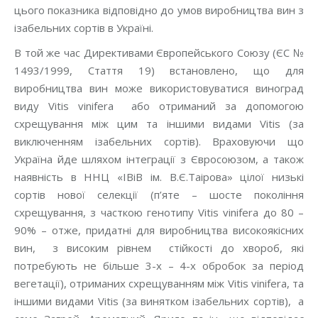
цього показника відповідно до умов виробництва вин з
ізабельних сортів в Україні.
В той же час Директивами Європейського Союзу (ЄС №
1493/1999, Стаття 19) встановлено, що для
виробництва вин може використовуватися виноград
виду Vitis vinifera або отриманий за допомогою
схрещування між цим та іншими видами Vitis (за
виключенням ізабельних сортів). Враховуючи що
Україна йде шляхом інтеграції з Євросоюзом, а також
наявність в ННЦ «ІВіВ ім. В.Є.Таірова» цілої низькі
сортів нової селекції (п’яте – шосте покоління
схрещування, з часткою генотипу Vitis vinifera до 80 –
90% – отже, придатні для виробництва високоякісних
вин, з високим рівнем стійкості до хвороб, які
потребують не більше 3-х – 4-х обробок за період
вегетації), отриманих схрещуванням між Vitis vinifera, та
іншими видами Vitis (за винятком ізабельних сортів), а