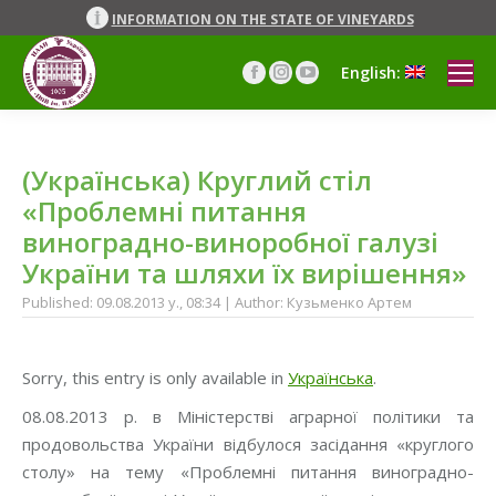
INFORMATION ON THE STATE OF VINEYARDS
English:
Facebook
Instagram
YouTube
page
page
page
opens
opens
opens
in
in
in
(Українська) Круглий стіл
new
new
new
window
window
window
«Проблемні питання
виноградно-виноробної галузі
України та шляхи їх вирішення»
Published: 09.08.2013 y., 08:34 | Author: Кузьменко Артем
Sorry, this entry is only available in
Українська
.
08.08.2013 р. в Міністерстві аграрної політики та
продовольства України відбулося засідання «круглого
столу» на тему «Проблемні питання виноградно-