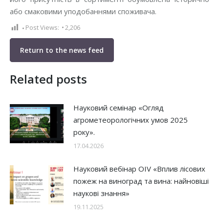
або смаковими уподобаннями споживача.
Post Views:
2,206
Return to the news feed
Related posts
Науковий семінар «Огляд
агрометеорологічних умов 2025
року».
17.04.2026
Науковий вебінар OIV «Вплив лісових
пожеж на виноград та вина: найновіші
наукові знання»
19.11.2025