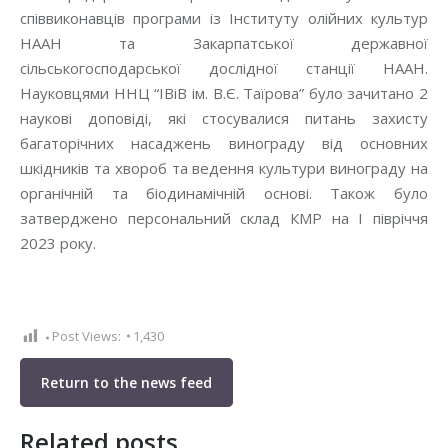
співвиконавців програми із Інституту олійних культур
НААН та Закарпатської державної
сільськогосподарської дослідної станції НААН.
Науковцями ННЦ “ІВіВ ім. В.Є. Таїрова” було зачитано 2
наукові доповіді, які стосувалися питань захисту
багаторічних насаджень винограду від основних
шкідників та хвороб та ведення культури винограду на
органічній та біодинамічній основі. Також було
затверджено персональний склад КМР на І півріччя
2023 року.
Post Views:
1,430
Return to the news feed
Related posts