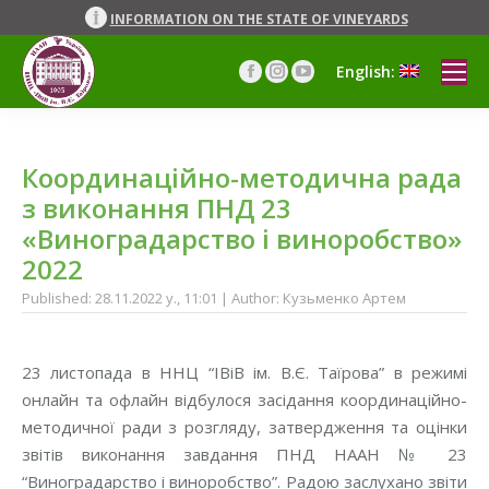
INFORMATION ON THE STATE OF VINEYARDS
English:
Facebook
Instagram
YouTube
page
page
page
opens
opens
opens
in
in
in
Координаційно-методична рада
new
new
new
window
window
window
з виконання ПНД 23
«Виноградарство і виноробство»
2022
Published: 28.11.2022 y., 11:01 | Author: Кузьменко Артем
23 листопада в ННЦ “ІВіВ ім. В.Є. Таїрова” в режимі
онлайн та офлайн відбулося засідання координаційно-
методичної ради з розгляду, затвердження та оцінки
звітів виконання завдання ПНД НААН № 23
“Виноградарство і виноробство”. Радою заслухано звіти