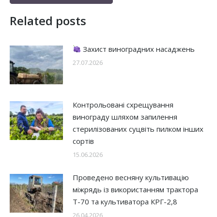
Related posts
Захист виноградних насаджень
27.07.2026
Контрольовані схрещування
винограду шляхом запилення
стерилізованих суцвіть пилком інших
сортів
15.06.2026
Проведено весняну культивацію
міжрядь із використанням трактора
Т-70 та культиватора КРГ-2,8
26.04.2026