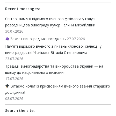
Recent messages:
Світлої пам’яті відомого вченого фізіолога у галузі
розсадництва винограду Кучер Галини Михайлівни
30.07.2026
Захист виноградних насаджень
27.07.2026
Пам’яті відомого вченого з питань клонової селекції у
виноградарстві Чіснікова Віталія Степановича
23.07.2026
Традиції виноградарства та виноробства України — на
шляху до національного визнання
17.07.2026
Вітаємо колег із присвоєнням вченого звання старшого
дослідника!
08.07.2026
Search the site: