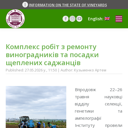
INFORMATION ON THE STATE OF VINEYARDS
English:
Facebook
Instagram
YouTube
page
page
page
opens
opens
opens
in
in
in
Комплекс робіт з ремонту
new
new
new
window
window
window
виноградників та посадки
щеплених саджанців
Published: 27.05.2026 y., 11:50 | Author: Кузьменко Артем
Впродовж 22–26
травня науковці
відділу селекції,
генетики та
ампелографії
Інституту провели