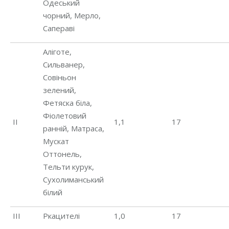
Одеський
чорний, Мерло,
Сапераві
Аліготе,
Сильванер,
Совіньон
зелений,
Фетяска біла,
Фіолетовий
ІІ
1,1
17
ранній, Матраса,
Мускат
Оттонель,
Тельти курук,
Сухолиманський
білий
ІІІ
Ркацителі
1,0
17