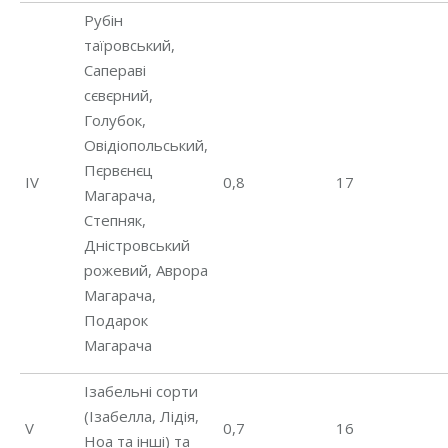
Рубін
таїровський,
Сапераві
сєвєрний,
Голубок,
Овідіопольський,
Пєрвєнєц
ІV
0,8
17
Магарача,
Степняк,
Дністровський
рожевий, Аврора
Магарача,
Подарок
Магарача
Ізабельні сорти
(Ізабелла, Лідія,
V
0,7
16
Ноа та інші) та