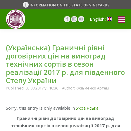
INFORMATION ON THE STATE OF VINEYARDS
English:
Facebook
Instagram
YouTube
page
page
page
opens
opens
opens
in
in
in
(Українська) Граничні рівні
new
new
new
window
window
window
договірних цін на виноград
технічних сортів в сезон
реалізації 2017 р. для південного
Степу України
Published: 03.08.2017 y., 10:36 | Author: Кузьменко Артем
Sorry, this entry is only available in
Українська
.
Граничні рівні договірних цін на виноград
технічних сортів в сезон реалізації 2017 р. для