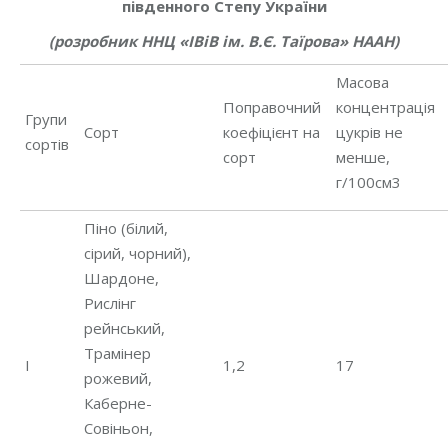
південного Степу України
(розробник ННЦ «ІВіВ ім. В.Є. Таїрова» НААН)
Масова
Поправочний
концентрація
Групи
Сорт
коефіцієнт на
цукрів не
сортів
сорт
менше,
г/100см3
Піно (білий,
сірий, чорний),
Шардоне,
Рислінг
рейнський,
Трамінер
І
1,2
17
рожевий,
Каберне-
Совіньон,