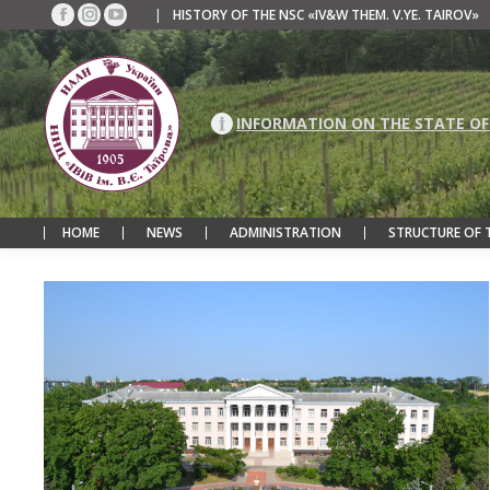
|
HISTORY OF THE NSC «IV&W THEM. V.YE. TAIROV»
Facebook
Instagram
YouTube
page
page
page
opens
opens
opens
in
in
in
new
new
new
INFORMATION ON THE STATE OF
window
window
window
HOME
NEWS
ADMINISTRATION
STRUCTURE OF 