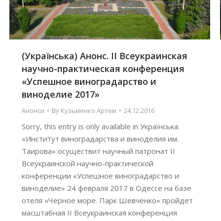
(Українська) Анонс. ІІ Всеукраинская
научно-практическая конференция
«Успешное виноградарство и
виноделие 2017»
Анонси
By
Кузьменко Артем
24.12.2016
Sorry, this entry is only available in Українська.
«Институт виноградарства и виноделия им.
Таирова» осуществит научный патронат ІІ
Всеукраинской научно-практической
конференции «Успешное виноградарство и
виноделие» 24 февраля 2017 в Одессе на базе
отеля «Черное море. Парк Шевченко» пройдет
масштабная II Всеукраинская конференция