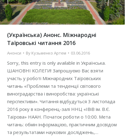
(Українська) Анонс. Міжнародні
Таїровські читання 2016
Анонси
By
Кузьменко Артем
03.06.2016
Sorry, this entry is only available in Українська.
ШАНОВНІ КОЛЕГИ! Запрошуємо Вас взяти
участь у роботі Міжнародних Таїровських
читань «Проблеми та тенденції світового
виноградарства і виноробства: українські
перспективи». Читання відбудуться 3 листопада
2016 року в конференц-залі ННЦ «ІВіВ ім. В.Є.
Таїрова» НААН. Початок роботи о 10:00. Мета
читань: обмін інформацією, практичним досвідом
та результатами наукових досліджень,…