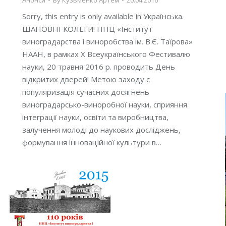
Анонси
By
Кузьменко Артем
20.04.2016
Sorry, this entry is only available in Українська.
ШАНОВНІ КОЛЕГИ! ННЦ «Інститут
виноградарства і виноробства ім. В.Є. Таїрова»
НААН, в рамках Х Всеукраїнського Фестивалю
науки, 20 травня 2016 р. проводить День
відкритих дверей! Метою заходу є
популяризація сучасних досягнень
виноградарсько-виноробної науки, сприяння
інтеграції науки, освіти та виробництва,
залучення молоді до наукових досліджень,
формування інноваційної культури в…