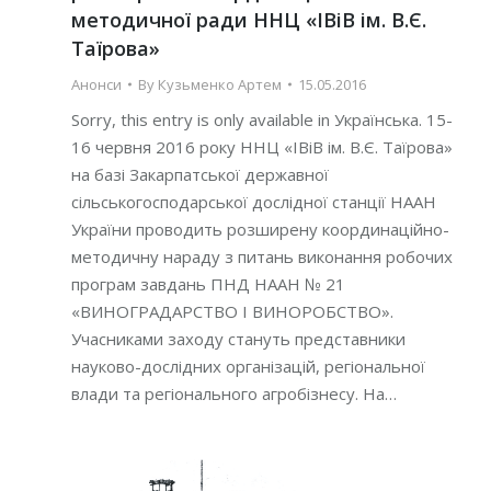
методичної ради ННЦ «ІВіВ ім. В.Є.
Таїрова»
Анонси
By
Кузьменко Артем
15.05.2016
Sorry, this entry is only available in Українська. 15-
16 червня 2016 року ННЦ «ІВіВ ім. В.Є. Таїрова»
на базі Закарпатської державної
сільськогосподарської дослідної станції НААН
України проводить розширену координаційно-
методичну нараду з питань виконання робочих
програм завдань ПНД НААН № 21
«ВИНОГРАДАРСТВО І ВИНОРОБСТВО».
Учасниками заходу стануть представники
науково-дослідних організацій, регіональної
влади та регіонального агробізнесу. На…