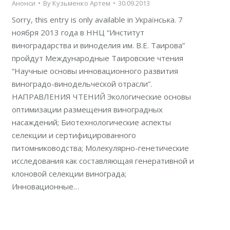
Анонси
By
Кузьменко Артем
30.09.2013
Sorry, this entry is only available in Українська. 7
ноября 2013 года в ННЦ “Институт
виноградарства и виноделия им. В.Е. Таирова”
пройдут Международные Таировские чтения
“Научные основы инновационного развития
виноградо-винодельческой отрасли”.
НАПРАВЛЕНИЯ ЧТЕНИЙ Экологические основы
оптимизации размещения виноградных
насаждений; Биотехнологические аспекты
селекции и сертифицированного
питомниководства; Молекулярно-генетические
исследования как составляющая генеративной и
клоновой селекции винограда;
Инновационные…