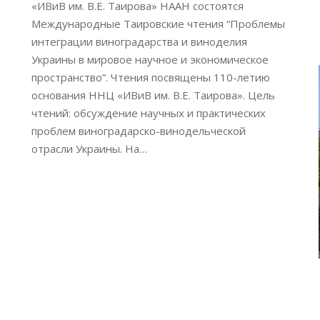
«ИВиВ им. В.Е. Таирова» НААН состоятся
Международные Таировские чтения “Проблемы
интеграции виноградарства и виноделия
Украины в мировое научное и экономическое
пространство”. Чтения посвящены 110-летию
основания ННЦ «ИВиВ им. В.Е. Таирова». Цель
чтений: обсуждение научных и практических
проблем виноградарско-винодельческой
отрасли Украины. На…