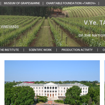
|
MUSEUM OF GRAPES&WINE
|
CHARITABLE FOUNDATION «TAIROV»
|
V.Ye. 
 VINEYARDS
OF THE NATIO
THE INSTITUTE
SCIENTIFIC WORK
PRODUCTION ACTIVITY
C