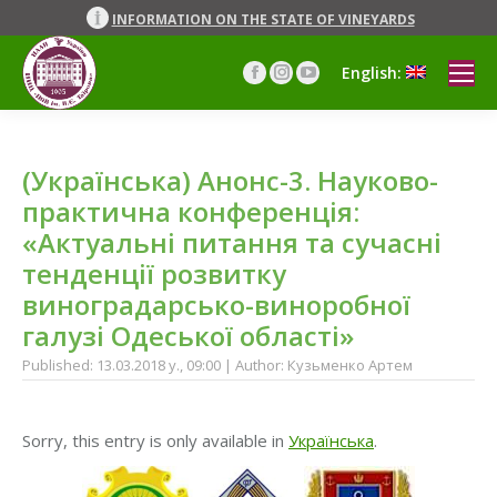
INFORMATION ON THE STATE OF VINEYARDS
English:
Facebook
Instagram
YouTube
page
page
page
opens
opens
opens
in
in
in
(Українська) Анонс-3. Науково-
new
new
new
window
window
window
практична конференція:
«Актуальні питання та сучасні
тенденції розвитку
виноградарсько-виноробної
галузі Одеської області»
Published: 13.03.2018 y., 09:00 | Author: Кузьменко Артем
Sorry, this entry is only available in
Українська
.