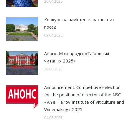
20.04.2026
Конкурс на заміщення вакантних
посад
09.04.2026
Анонс. Міжнародні «Таїровські
читання 2025»
29.08.2025
Announcement. Competitive selection
for the position of director of the NSC
«V.Ye. Tairov Institute of Viticulture and
Winemaking» 2025
04.06.2025