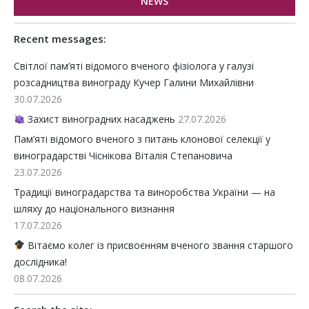
NEWS
Recent messages:
Світлої пам’яті відомого вченого фізіолога у галузі
розсадництва винограду Кучер Галини Михайлівни
30.07.2026
Захист виноградних насаджень
27.07.2026
Пам’яті відомого вченого з питань клонової селекції у
виноградарстві Чіснікова Віталія Степановича
23.07.2026
Традиції виноградарства та виноробства України — на
шляху до національного визнання
17.07.2026
Вітаємо колег із присвоєнням вченого звання старшого
дослідника!
08.07.2026