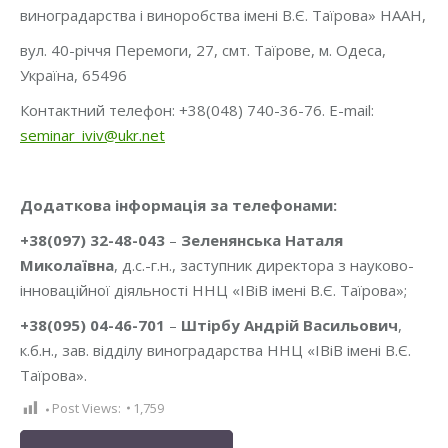
виноградарства і виноробства імені В.Є. Таїрова» НААН,
вул. 40-річчя Перемоги, 27, смт. Таїрове, м. Одеса,
Україна, 65496
Контактний телефон: +38(048) 740-36-76. E-mail:
seminar_iviv@ukr.net
Додаткова інформація за телефонами:
+38(097) 32-48-043
–
Зеленянська Наталя
Миколаївна
, д.с.-г.н., заступник директора з науково-
інноваційної діяльності ННЦ «ІВіВ імені В.Є. Таїрова»;
+38(095) 04-46-701
–
Штірбу Андрій Васильович
,
к.б.н., зав. відділу виноградарства ННЦ «ІВіВ імені В.Є.
Таїрова».
Post Views:
1,759