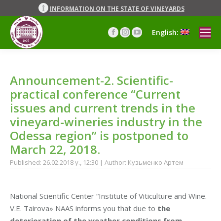
INFORMATION ON THE STATE OF VINEYARDS
English:
Facebook
Instagram
YouTube
page
page
page
opens
opens
opens
in
in
in
Announcement-2. Scientific-
new
new
new
window
window
window
practical conference “Current
issues and current trends in the
vineyard-wineries industry in the
Odessa region” is postponed to
March 22, 2018.
Published: 26.02.2018 y., 12:30 | Author: Кузьменко Артем
National Scientific Center “Institute of Viticulture and Wine.
V.E. Taіrova» NAAS informs you that due to
the
deterioration of the weather conditions from