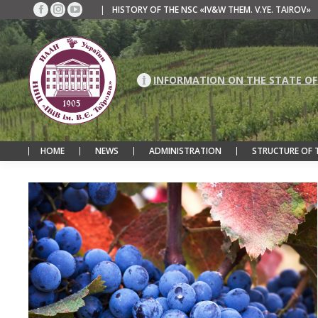
|
HISTORY OF THE NSC «IV&W THEM. V.YE. TAIROV»
Facebook
Instagram
YouTube
page
page
page
opens
opens
opens
in
in
in
new
new
new
INFORMATION ON THE STATE OF
window
window
window
HOME
NEWS
ADMINISTRATION
STRUCTURE OF 