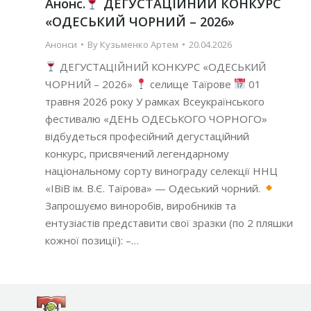
Анонс.
ДЕГУСТАЦІЙНИЙ КОНКУРС
«ОДЕСЬКИЙ ЧОРНИЙ – 2026»
Анонси
By
Кузьменко Артем
20.04.2026
ДЕГУСТАЦІЙНИЙ КОНКУРС «ОДЕСЬКИЙ
ЧОРНИЙ – 2026»
селище Таїрове
01
травня 2026 року У рамках Всеукраїнського
фестивалю «ДЕНЬ ОДЕСЬКОГО ЧОРНОГО»
відбудеться професійний дегустаційний
конкурс, присвячений легендарному
національному сорту винограду селекції ННЦ
«ІВіВ ім. В.Є. Таїрова» — Одеський чорний.
Запрошуємо виноробів, виробників та
ентузіастів представити свої зразки (по 2 пляшки
кожної позиції): –…