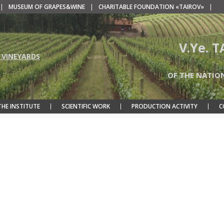
|
MUSEUM OF GRAPES&WINE
|
CHARITABLE FOUNDATION «TAIROV»
|
V.Ye. 
 VINEYARDS
OF THE NATIO
THE INSTITUTE
SCIENTIFIC WORK
PRODUCTION ACTIVITY
C