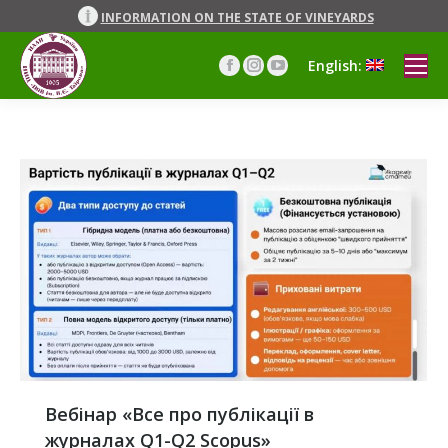
INFORMATION ON THE STATE OF VINEYARDS
English:
Facebook
Instagram
YouTube
page
page
page
opens
opens
opens
in
in
in
new
new
new
window
window
window
Вебінар «Все про публікації в
журналах Q1-Q2 Scopus»