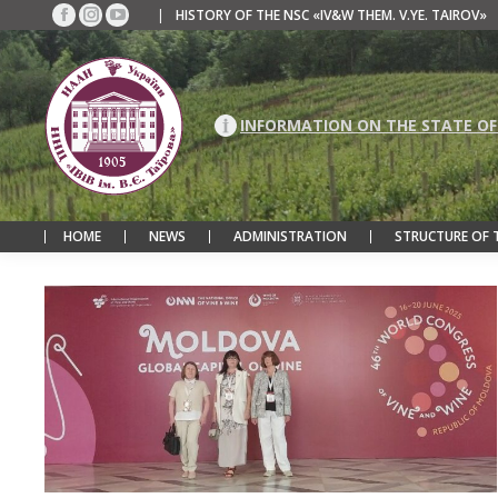
|
HISTORY OF THE NSC «IV&W THEM. V.YE. TAIROV»
Facebook
Instagram
YouTube
page
page
page
opens
opens
opens
in
in
in
new
new
new
INFORMATION ON THE STATE OF
window
window
window
HOME
NEWS
ADMINISTRATION
STRUCTURE OF 