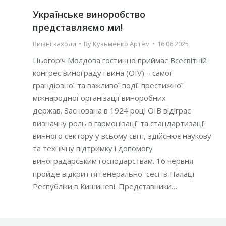
Українське виноробство
представляємо ми!
Виїзні заходи
By
Кузьменко Артем
16.06.2025
Цьогоріч Молдова гостинно приймає Всесвітній
конгрес винограду і вина (OIV) – самої
грандіозної та важливої події престижної
міжнародної організації виноробних
держав. Заснована в 1924 році ОІВ відіграє
визначну роль в гармонізації та стандартизації
винного сектору у всьому світі, здійснює наукову
та технічну підтримку і допомогу
виноградарським господарствам. 16 червня
пройде відкриття генеральної сесії в Палаці
Республіки в Кишиневі. Представники…