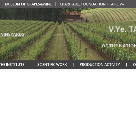
|
MUSEUM OF GRAPES&WINE
|
CHARITABLE FOUNDATION «TAIROV»
|
V.Ye. 
 VINEYARDS
OF THE NATIO
THE INSTITUTE
SCIENTIFIC WORK
PRODUCTION ACTIVITY
C